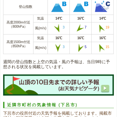
登山指数
気温
14℃
16℃
14℃
高度2000m付近
（800hPa）
3
7
19
風(m/s)
気温
16℃
16℃
16℃
高度1500m付近
（850hPa）
3
5
15
風(m/s)
週間の登山指数と上空の気温・風の予報は、当日9時に予
想される状況を掲載しています。
近隣市町村の気象情報
(下呂市)
下呂市の役所付近の天気予報を掲載しております。掲載市