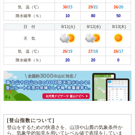
気 温（℃）
30
/
23
29
/
21
26
/
20
降水確率（％）
10
80
50
日 付
8/11(火)
8/12(水)
8/13(木)
天 気
気 温（℃）
26
/
19
27
/
18
26
/
17
降水確率（％）
20
20
0
[登山指数について]
登山をするための快適さを、山頂や山麓の気象条件か
ら、気象学的知見を用いてレベル値で表現をしていま