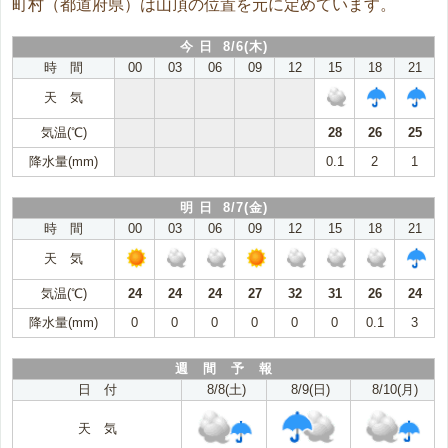
町村（都道府県）は山頂の位置を元に定めています。
今 日 8/6(木)
時 間
00
03
06
09
12
15
18
21
天 気
気温(℃)
28
26
25
降水量(mm)
0.1
2
1
明 日 8/7(金)
時 間
00
03
06
09
12
15
18
21
天 気
気温(℃)
24
24
24
27
32
31
26
24
降水量(mm)
0
0
0
0
0
0
0.1
3
週 間 予 報
日 付
8/8(土)
8/9(日)
8/10(月)
天 気