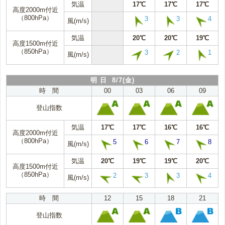
気温
17℃
17℃
17℃
高度2000m付近
（800hPa）
3
3
4
風(m/s)
気温
20℃
20℃
19℃
高度1500m付近
（850hPa）
3
2
1
風(m/s)
明 日 8/7(金)
時 間
00
03
06
09
登山指数
気温
17℃
17℃
16℃
16℃
高度2000m付近
（800hPa）
5
6
7
8
風(m/s)
気温
20℃
19℃
19℃
20℃
高度1500m付近
（850hPa）
2
3
3
4
風(m/s)
時 間
12
15
18
21
登山指数