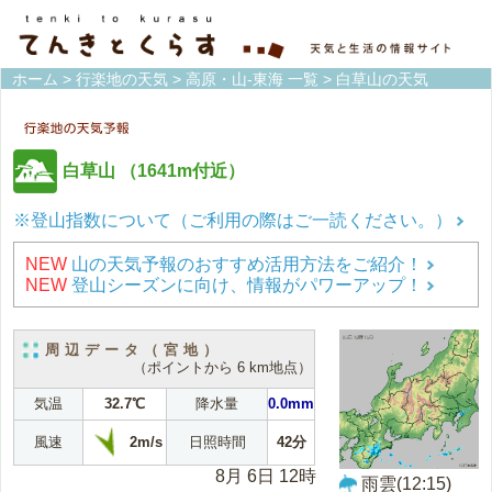
ホーム
>
行楽地の天気
>
高原・山-東海 一覧
> 白草山の天気
白草山
（1641m付近）
※登山指数について（ご利用の際はご一読ください。）
NEW
山の天気予報のおすすめ活用方法をご紹介！
NEW
登山シーズンに向け、情報がパワーアップ！
周辺データ（宮地）
（ポイントから 6 km地点）
気温
32.7℃
降水量
0.0mm
2m/s
風速
日照時間
42分
8月 6日 12時
雨雲(12:15)