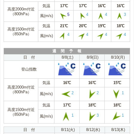
気温
17℃
17℃
16℃
16℃
高度2000m付近
（800hPa）
5
4
4
3
風(m/s)
気温
21℃
20℃
19℃
18℃
高度1500m付近
（850hPa）
4
4
4
4
風(m/s)
週 間 予 報
日 付
8/8(土)
8/9(日)
8/10(月)
登山指数
気温
16℃
16℃
15℃
高度2000m付近
（800hPa）
2
2
1
風(m/s)
気温
17℃
18℃
18℃
高度1500m付近
（850hPa）
1
3
1
風(m/s)
日 付
8/11(火)
8/12(水)
8/13(木)