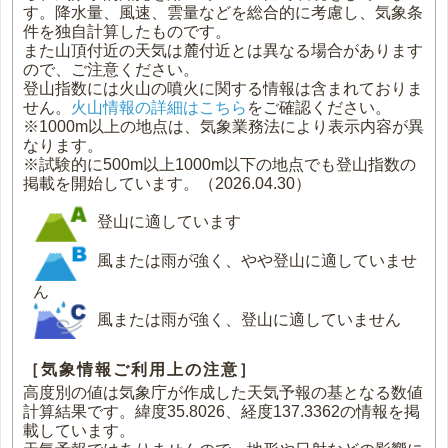
す。降水量、風速、雲量などを総合的に考慮し、気象条
件を独自計算したものです。
また山頂付近の天気は麓付近とは異なる場合があります
ので、ご注意ください。
登山指数には火山の噴火に関する情報は含まれておりま
せん。
火山情報の詳細はこちら
をご確認ください。
※1000m以上の地点は、気象業務法により表示内容が異
なります。
※試験的に500m以上1000m以下の地点でも登山指数の
掲載を開始しています。（2026.04.30）
登山に適しています
風または雨が強く、やや登山に適していませ
ん
風または雨が強く、登山に適していません
［気象情報ご利用上の注意］
高度別の値は気象庁が作成した天気予報の基となる数値
計算結果です。緯度35.8026、経度137.3362の情報を掲
載しています。