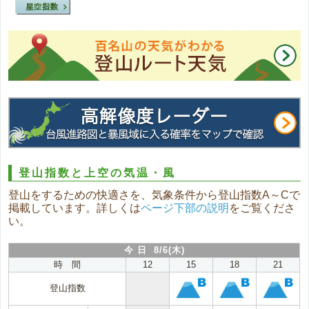
登山指数と上空の気温・風
登山をするための快適さを、気象条件から登山指数A～Cで
掲載しています。詳しくは
ページ下部の説明
をご覧くださ
い。
今 日 8/6(木)
時 間
12
15
18
21
登山指数