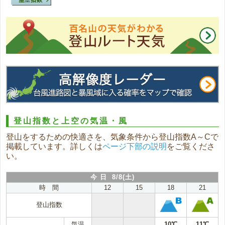
登山指数と上空の気温・風
登山をするための快適さを、気象条件から登山指数A～Cで
掲載しています。詳しくは
ページ下部の説明
をご覧くださ
い。
今 日 8/8(土)
時 間
12
15
18
21
登山指数
気温
10℃
11℃