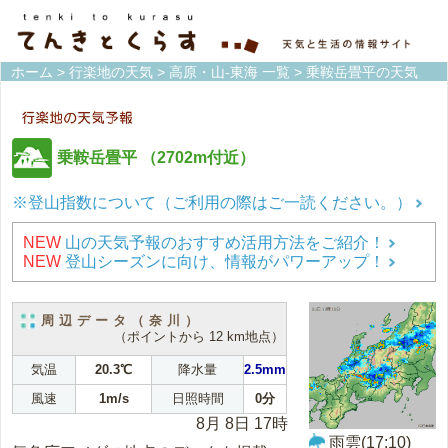
ホーム
>
行楽地の天気
>
高原・山-東海 一覧
> 乗鞍岳畳平の天気
乗鞍岳畳平
（2702m付近）
※登山指数について（ご利用の際はご一読ください。）
NEW
山の天気予報のおすすめ活用方法をご紹介！
NEW
登山シーズンに向け、情報がパワーアップ！
周辺データ（奈川）
（ポイントから 12 km地点）
気温
20.3℃
降水量
2.5mm
風速
1m/s
日照時間
0分
8月 8日 17時
雨雲(17:10)