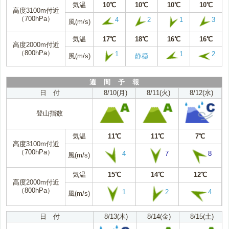
気温
10℃
10℃
10℃
10℃
高度3100m付近
（700hPa）
4
2
1
3
風(m/s)
気温
17℃
18℃
16℃
16℃
高度2000m付近
（800hPa）
1
1
2
風(m/s)
静穏
週 間 予 報
日 付
8/10(月)
8/11(火)
8/12(水)
登山指数
気温
11℃
11℃
7℃
高度3100m付近
（700hPa）
4
7
8
風(m/s)
気温
15℃
14℃
12℃
高度2000m付近
（800hPa）
1
2
4
風(m/s)
日 付
8/13(木)
8/14(金)
8/15(土)