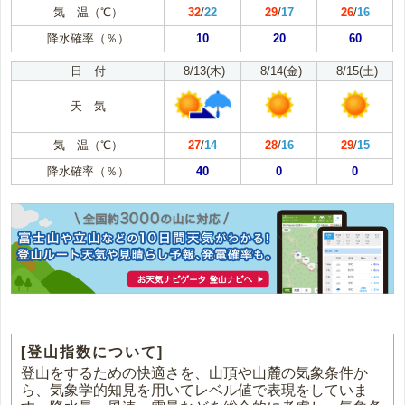
気 温（℃）
32
/
22
29
/
17
26
/
16
降水確率（％）
10
20
60
日 付
8/13(木)
8/14(金)
8/15(土)
天 気
気 温（℃）
27
/
14
28
/
16
29
/
15
降水確率（％）
40
0
0
[登山指数について]
登山をするための快適さを、山頂や山麓の気象条件か
ら、気象学的知見を用いてレベル値で表現をしていま