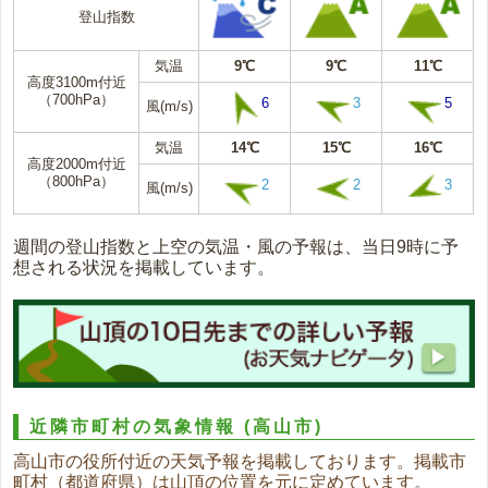
登山指数
気温
9℃
9℃
11℃
高度3100m付近
（700hPa）
6
3
5
風(m/s)
気温
14℃
15℃
16℃
高度2000m付近
（800hPa）
2
2
3
風(m/s)
週間の登山指数と上空の気温・風の予報は、当日9時に予
想される状況を掲載しています。
近隣市町村の気象情報
(高山市)
高山市の役所付近の天気予報を掲載しております。掲載市
町村（都道府県）は山頂の位置を元に定めています。