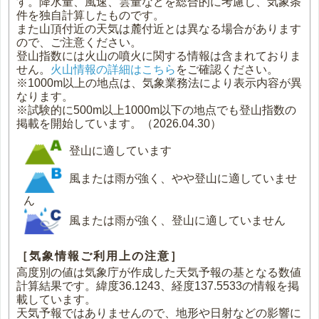
す。降水量、風速、雲量などを総合的に考慮し、気象条
件を独自計算したものです。
また山頂付近の天気は麓付近とは異なる場合があります
ので、ご注意ください。
登山指数には火山の噴火に関する情報は含まれておりま
せん。
火山情報の詳細はこちら
をご確認ください。
※1000m以上の地点は、気象業務法により表示内容が異
なります。
※試験的に500m以上1000m以下の地点でも登山指数の
掲載を開始しています。（2026.04.30）
登山に適しています
風または雨が強く、やや登山に適していませ
ん
風または雨が強く、登山に適していません
［気象情報ご利用上の注意］
高度別の値は気象庁が作成した天気予報の基となる数値
計算結果です。緯度36.1243、経度137.5533の情報を掲
載しています。
天気予報ではありませんので、地形や日射などの影響に