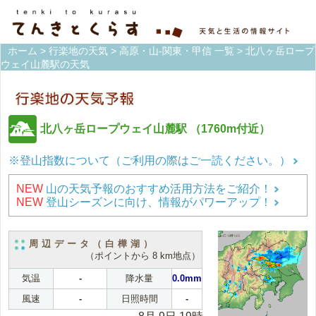
ホーム
>
行楽地の天気
>
高原・山-関東・甲信 一覧
> 北八ヶ岳ロープ
ウェイ山麓駅の天気
北八ヶ岳ロープウェイ山麓駅
（1760m付近）
※登山指数について（ご利用の際はご一読ください。）
NEW
山の天気予報のおすすめ活用方法をご紹介！
NEW
登山シーズンに向け、情報がパワーアップ！
周辺データ（白樺湖）
（ポイントから 8 km地点）
気温
-
降水量
0.0mm
風速
-
日照時間
-