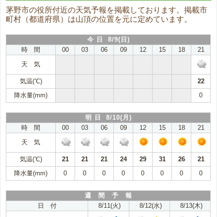
茅野市の役所付近の天気予報を掲載しております。掲載市
町村（都道府県）は山頂の位置を元に定めています。
今 日 8/9(日)
時 間
00
03
06
09
12
15
18
21
天 気
気温(℃)
22
降水量(mm)
0
明 日 8/10(月)
時 間
00
03
06
09
12
15
18
21
天 気
気温(℃)
21
21
21
24
29
31
26
21
降水量(mm)
0
0
0
0
0
0
0
0
週 間 予 報
日 付
8/11(火)
8/12(水)
8/13(木)