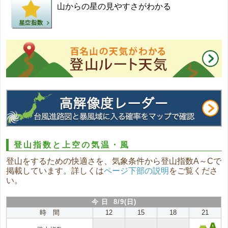
山からの星の見やすさがわかる
登山指数と上空の気温・風
登山をするための快適さを、気象条件から登山指数A～Cで
掲載しています。詳しくは
ページ下部の説明
をご覧くださ
い。
今 日 8/9(日)
時 間
12
15
18
21