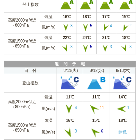
登山指数
気温
16℃
18℃
17℃
15℃
高度2000m付近
（800hPa）
3
5
4
2
風(m/s)
気温
22℃
24℃
21℃
18℃
高度1500m付近
（850hPa）
3
5
3
3
風(m/s)
週 間 予 報
日 付
8/11(火)
8/12(水)
8/13(木)
登山指数
気温
11℃
11℃
14℃
高度2000m付近
（800hPa）
4
11
1
風(m/s)
気温
16℃
15℃
18℃
高度1500m付近
（850hPa）
3
6
風(m/s)
静穏