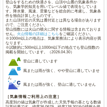
登山をするための快適さを、山頂や山麓の気象条件か
ら、気象学的知見を用いてレベル値で表現をしていま
す。降水量、風速、雲量などを総合的に考慮し、気象条
件を独自計算したものです。
また山頂付近の天気は麓付近とは異なる場合があります
ので、ご注意ください。
登山指数には火山の噴火に関する情報は含まれておりま
せん。
火山情報の詳細はこちら
をご確認ください。
※1000m以上の地点は、気象業務法により表示内容が異
なります。
※試験的に500m以上1000m以下の地点でも登山指数の
掲載を開始しています。（2026.04.30）
登山に適しています
風または雨が強く、やや登山に適していませ
ん
風または雨が強く、登山に適していません
［気象情報ご利用上の注意］
高度別の値は気象庁が作成した天気予報の基となる数値
計算結果です。緯度36.0679、経度138.3016の情報を掲