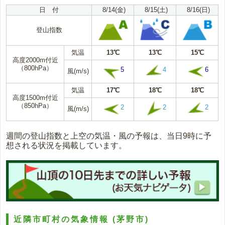
日 付
8/14(金)
8/15(土)
8/16(日)
登山指数
気温
13℃
13℃
15℃
高度2000m付近
（800hPa）
5
4
6
風(m/s)
気温
17℃
18℃
18℃
高度1500m付近
（850hPa）
2
2
2
風(m/s)
週間の登山指数と上空の気温・風の予報は、当日9時に予
想される状況を掲載しています。
近隣市町村の気象情報
(茅野市)