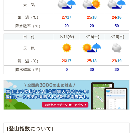
天 気
気 温（℃）
27
/
17
25
/
18
24
/
16
降水確率（％）
20
20
50
日 付
8/14(金)
8/15(土)
8/16(日)
天 気
気 温（℃）
26
/
17
25
/
18
23
/
19
降水確率（％）
0
30
30
[登山指数について]