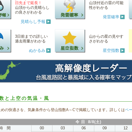
日先まで延長！
山頂付近の雷の可能
山頂からの見晴らし
性がわかる
の良さがわかる
発雷確率
見晴らし予報
3日前までの詳しい
山からの星の見やす
過去雨量がわかる
さがわかる
ぬかるみ
星空指数
数と上空の気温・風
ための快適さを、気象条件から登山指数A～Cで掲載しています。詳しくは
ペ
今 日 8/8(土)
時 間
00
03
06
09
12