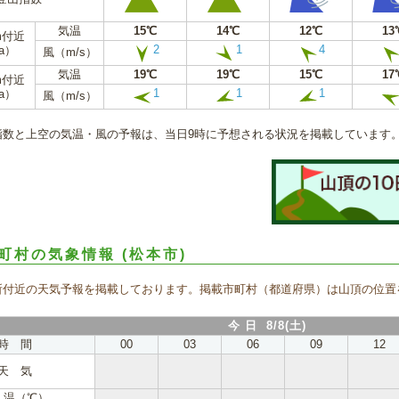
気温
15℃
14℃
12℃
13
m付近
2
1
4
a）
風（m/s）
気温
19℃
19℃
15℃
17
m付近
1
1
1
a）
風（m/s）
指数と上空の気温・風の予報は、当日9時に予想される状況を掲載しています
町村の気象情報
(松本市)
所付近の天気予報を掲載しております。掲載市町村（都道府県）は山頂の位置
今 日 8/8(土)
時 間
00
03
06
09
12
天 気
 温（℃）