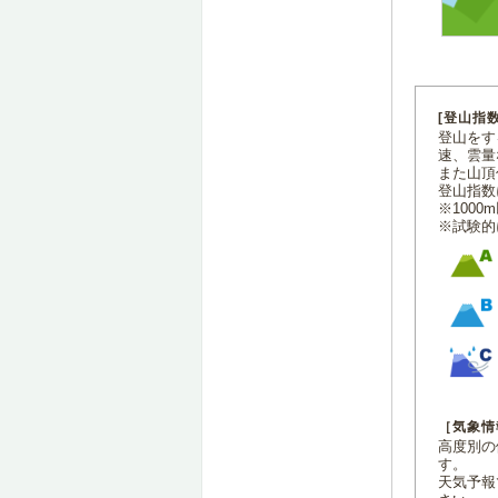
[登山指
登山をす
速、雲量
また山頂
登山指数
※100
※試験的
［気象情
高度別の
す。
天気予報