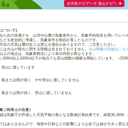
数について]
るための快適さを、山頂や山麓の気象条件から、気象学的知見を用いてレベ
などを総合的に考慮し、気象条件を独自計算したものです。
付近の天気は麓付近とは異なる場合がありますので、ご注意ください。
には火山の噴火に関する情報は含まれておりません。
火山情報の詳細はこち
0m以上の地点は、気象業務法により表示内容が異なります。
に500m以上1000m以下の地点でも登山指数の掲載を開始しています。（2026.0
登山に適しています
風または雨が強く、やや登山に適していません
風または雨が強く、登山に適していません
報ご利用上の注意］
値は気象庁が作成した天気予報の基となる数値計算結果です。緯度36.2656、経
ではありませんので、地形や日射などの影響により山岳では値が大きく異な