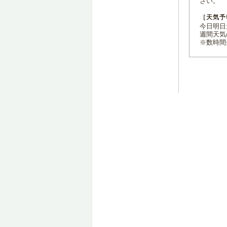
さい。
［天気予
今日明日天
週間天気
※数時間