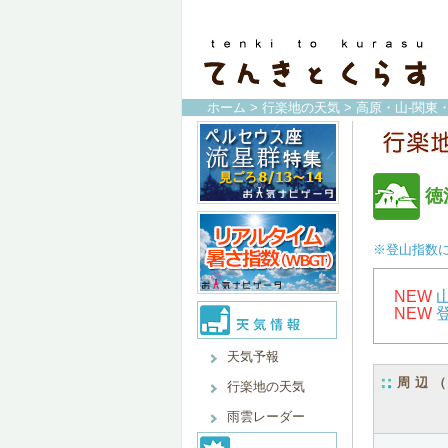
ホーム
>
行楽地の天気
>
高原・山-関東
徳
※登山指数
NEW
NEW
天気予報
周辺
行楽地の天気
雨雲レーダー