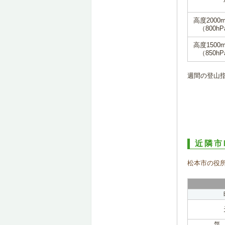
高度2000
（800hP
高度1500
（850hP
週間の登山
近隣市
松本市の役
気