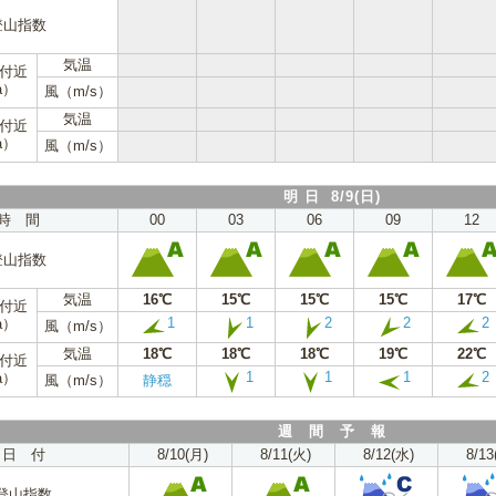
登山指数
気温
m付近
a）
風（m/s）
気温
m付近
a）
風（m/s）
明 日 8/9(日)
時 間
00
03
06
09
12
登山指数
気温
16℃
15℃
15℃
15℃
17℃
m付近
1
1
2
2
2
a）
風（m/s）
気温
18℃
18℃
18℃
19℃
22℃
m付近
1
1
1
2
a）
風（m/s）
静穏
週 間 予 報
日 付
8/10(月)
8/11(火)
8/12(水)
8/13
登山指数