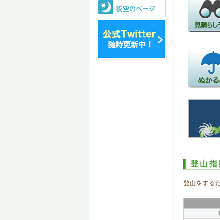
登山指
登山をする