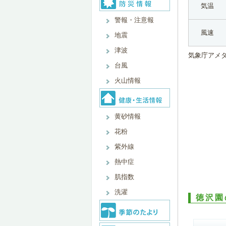
気温
警報・注意報
風速
地震
津波
気象庁アメ
台風
火山情報
黄砂情報
花粉
紫外線
熱中症
肌指数
洗濯
徳沢園