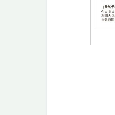
［天気予
今日明日天
週間天気
※数時間