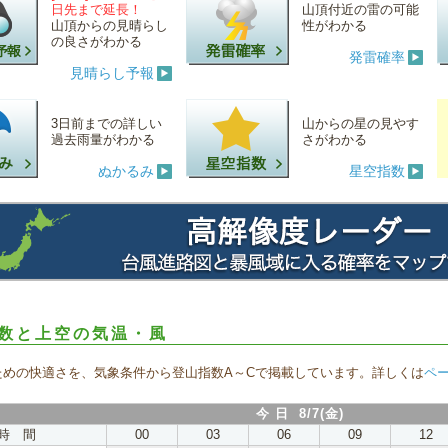
日先まで延長！
山頂付近の雷の可能
山頂からの見晴らし
性がわかる
の良さがわかる
発雷確率
見晴らし予報
3日前までの詳しい
山からの星の見やす
過去雨量がわかる
さがわかる
ぬかるみ
星空指数
数と上空の気温・風
ための快適さを、気象条件から登山指数A～Cで掲載しています。詳しくは
ペ
今 日 8/7(金)
時 間
00
03
06
09
12