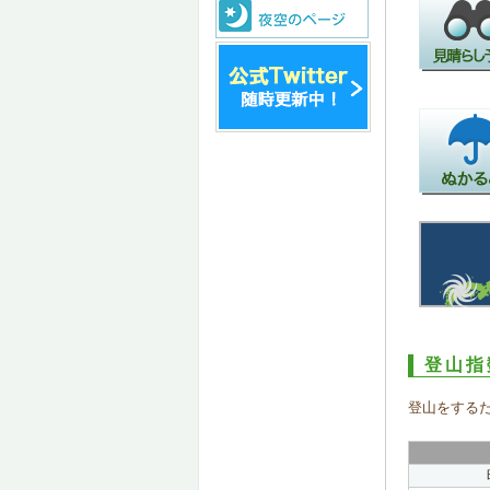
登山指
登山をする