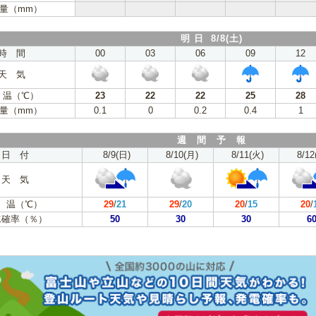
量（mm）
明 日 8/8(土)
時 間
00
03
06
09
12
天 気
 温（℃）
23
22
22
25
28
量（mm）
0.1
0
0.2
0.4
1
週 間 予 報
日 付
8/9(日)
8/10(月)
8/11(火)
8/12
天 気
 温（℃）
29
/
21
29
/
20
20
/
15
20
/
水確率（％）
50
30
30
6