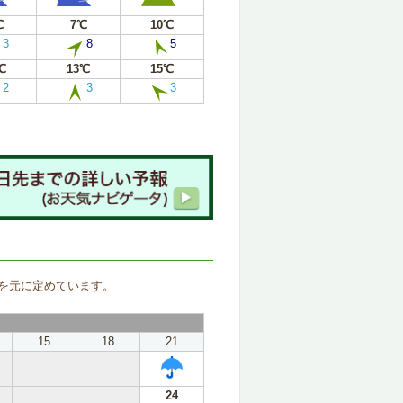
℃
7℃
10℃
3
8
5
℃
13℃
15℃
2
3
3
。
を元に定めています。
15
18
21
24