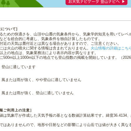
数について]
るための快適さを、山頂や山麓の気象条件から、気象学的知見を用いてレベ
などを総合的に考慮し、気象条件を独自計算したものです。
付近の天気は麓付近とは異なる場合がありますので、ご注意ください。
には火山の噴火に関する情報は含まれておりません。
火山情報の詳細はこち
0m以上の地点は、気象業務法により表示内容が異なります。
に500m以上1000m以下の地点でも登山指数の掲載を開始しています。（2026.0
登山に適しています
風または雨が強く、やや登山に適していません
風または雨が強く、登山に適していません
報ご利用上の注意］
値は気象庁が作成した天気予報の基となる数値計算結果です。緯度36.4134、経
ではありませんので、地形や日射などの影響により山岳では値が大きく異な