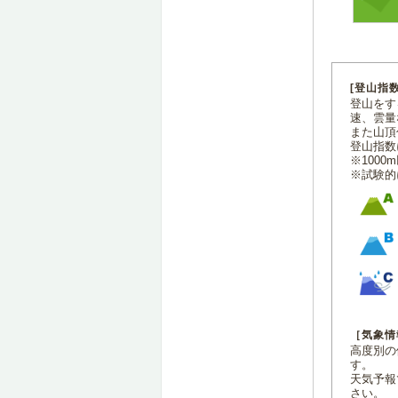
[登山指
登山をす
速、雲量
また山頂
登山指数
※100
※試験的
［気象情
高度別の
す。
天気予報
さい。