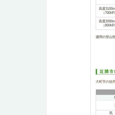
高度3100
（700hP
高度2000
（800hP
週間の登山
近隣市
大町市の役
気