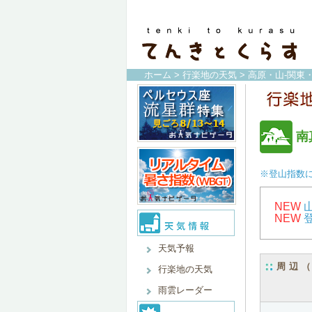
ホーム
>
行楽地の天気
>
高原・山-関東
南
※登山指数
NEW
NEW
天気予報
周辺
行楽地の天気
雨雲レーダー