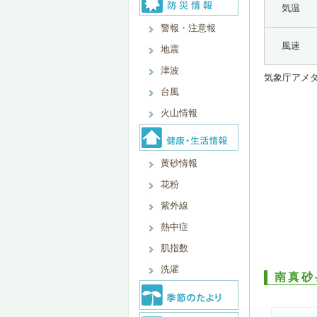
気温
警報・注意報
風速
地震
津波
気象庁アメ
台風
火山情報
黄砂情報
花粉
紫外線
熱中症
肌指数
洗濯
南真砂