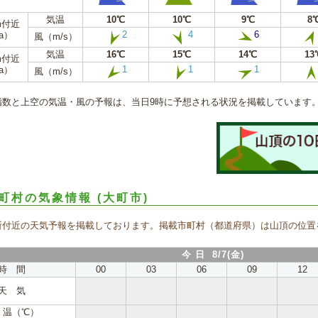
気温
10℃
10℃
9℃
8
m付近
2
4
6
a）
風（m/s）
気温
16℃
15℃
14℃
13
m付近
1
1
1
a）
風（m/s）
指数と上空の気温・風の予報は、当日9時に予想される状況を掲載しています
町村の気象情報
(大町市)
所付近の天気予報を掲載しております。掲載市町村（都道府県）は山頂の位置
今 日 8/7(金)
時 間
00
03
06
09
12
天 気
 温（℃）