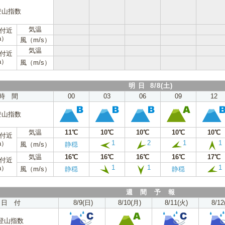
登山指数
気温
m付近
a）
風（m/s）
気温
m付近
a）
風（m/s）
明 日 8/8(土)
時 間
00
03
06
09
12
登山指数
気温
11℃
10℃
10℃
10℃
10℃
m付近
1
2
1
1
a）
風（m/s）
静穏
気温
16℃
16℃
16℃
16℃
17℃
m付近
1
1
1
a）
風（m/s）
静穏
静穏
週 間 予 報
日 付
8/9(日)
8/10(月)
8/11(火)
8/12
登山指数