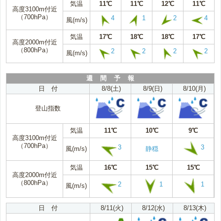
気温
11℃
11℃
12℃
11℃
高度3100m付近
（700hPa）
4
1
2
4
風(m/s)
気温
17℃
18℃
18℃
17℃
高度2000m付近
（800hPa）
2
2
2
2
風(m/s)
週 間 予 報
日 付
8/8(土)
8/9(日)
8/10(月)
登山指数
気温
11℃
10℃
9℃
高度3100m付近
（700hPa）
3
3
風(m/s)
静穏
気温
16℃
15℃
15℃
高度2000m付近
（800hPa）
2
1
1
風(m/s)
日 付
8/11(火)
8/12(水)
8/13(木)