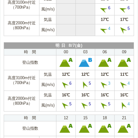
高度3100m付近
（700hPa）
6
6
風(m/s)
気温
17℃
17℃
高度2000m付近
（800hPa）
4
5
風(m/s)
明 日 8/7(金)
時 間
00
03
06
09
登山指数
気温
12℃
12℃
12℃
11℃
高度3100m付近
（700hPa）
6
5
3
4
風(m/s)
気温
16℃
16℃
16℃
16℃
高度2000m付近
（800hPa）
5
5
5
4
風(m/s)
時 間
12
15
18
21
登山指数