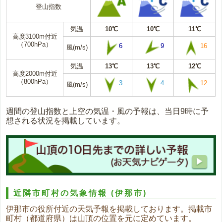
登山指数
気温
10℃
10℃
11℃
高度3100m付近
（700hPa）
6
9
16
風(m/s)
気温
13℃
13℃
12℃
高度2000m付近
（800hPa）
3
4
12
風(m/s)
週間の登山指数と上空の気温・風の予報は、当日9時に予
想される状況を掲載しています。
近隣市町村の気象情報
(伊那市)
伊那市の役所付近の天気予報を掲載しております。掲載市
町村（都道府県）は山頂の位置を元に定めています。