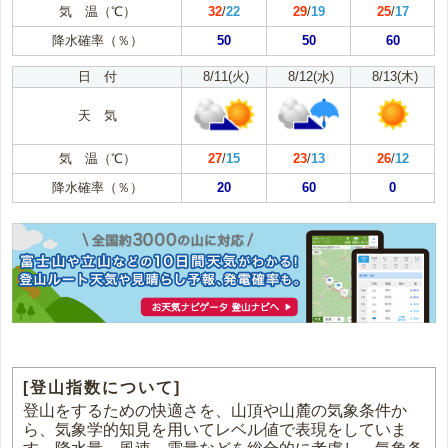
気 温（℃）
32
/
22
29
/
19
25
/
17
降水確率（％）
50
50
60
日 付
8/11(火)
8/12(水)
8/13(木)
天 気
気 温（℃）
27
/
15
23
/
13
26
/
12
降水確率（％）
20
60
0
[登山指数について]
登山をするための快適さを、山頂や山麓の気象条件か
ら、気象学的知見を用いてレベル値で表現をしていま