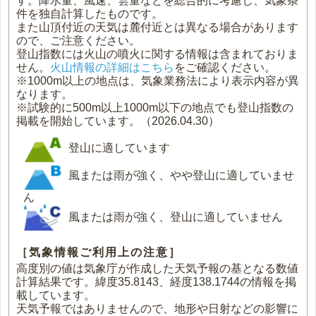
す。降水量、風速、雲量などを総合的に考慮し、気象条
件を独自計算したものです。
また山頂付近の天気は麓付近とは異なる場合があります
ので、ご注意ください。
登山指数には火山の噴火に関する情報は含まれておりま
せん。
火山情報の詳細はこちら
をご確認ください。
※1000m以上の地点は、気象業務法により表示内容が異
なります。
※試験的に500m以上1000m以下の地点でも登山指数の
掲載を開始しています。（2026.04.30）
登山に適しています
風または雨が強く、やや登山に適していませ
ん
風または雨が強く、登山に適していません
［気象情報ご利用上の注意］
高度別の値は気象庁が作成した天気予報の基となる数値
計算結果です。緯度35.8143、経度138.1744の情報を掲
載しています。
天気予報ではありませんので、地形や日射などの影響に