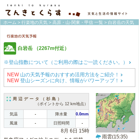
ホーム
>
行楽地の天気
>
高原・山-関東・甲信 一覧
> 白岩岳の天気
白岩岳
（2267m付近）
※登山指数について（ご利用の際はご一読ください。）
NEW
山の天気予報のおすすめ活用方法をご紹介！
NEW
登山シーズンに向け、情報がパワーアップ！
周辺データ（杉島）
（ポイントから 12 km地点）
気温
-
降水量
0.0mm
風速
-
日照時間
-
8月 6日 15時
雨雲(15:35)