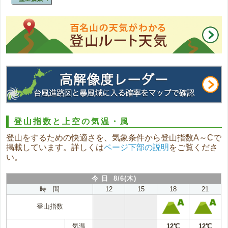
登山指数と上空の気温・風
登山をするための快適さを、気象条件から登山指数A～Cで
掲載しています。詳しくは
ページ下部の説明
をご覧くださ
い。
今 日 8/6(木)
時 間
12
15
18
21
登山指数
気温
12℃
12℃