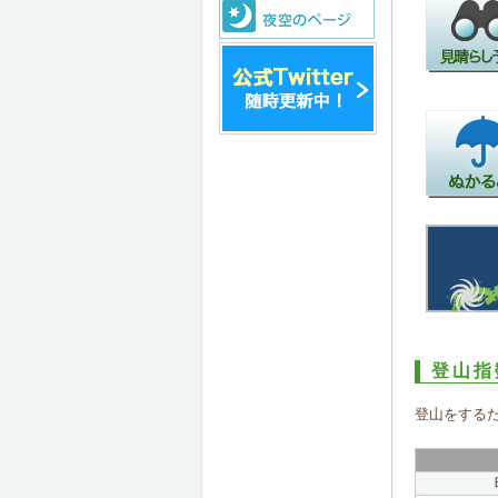
登山指
登山をする