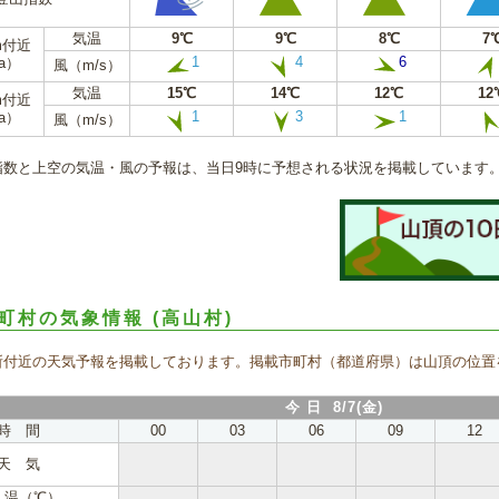
気温
9℃
9℃
8℃
7
m付近
1
4
6
a）
風（m/s）
気温
15℃
14℃
12℃
12
m付近
1
3
1
a）
風（m/s）
指数と上空の気温・風の予報は、当日9時に予想される状況を掲載しています
町村の気象情報
(高山村)
所付近の天気予報を掲載しております。掲載市町村（都道府県）は山頂の位置
今 日 8/7(金)
時 間
00
03
06
09
12
天 気
 温（℃）