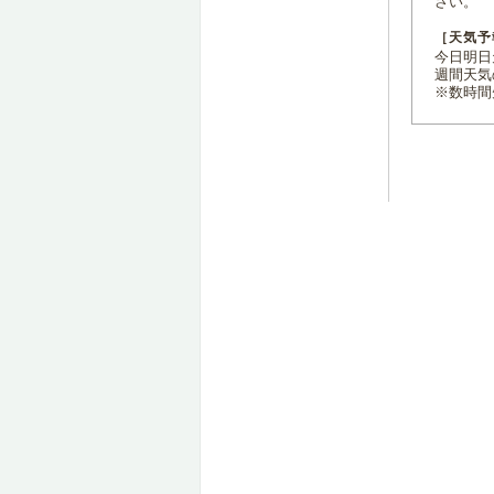
さい。
［天気予
今日明日天
週間天気
※数時間