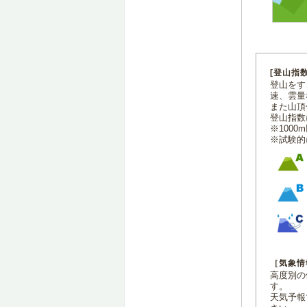
[登山指
登山をす
速、雲量
また山頂
登山指数
※100
※試験的
［気象情
高度別の
す。
天気予報