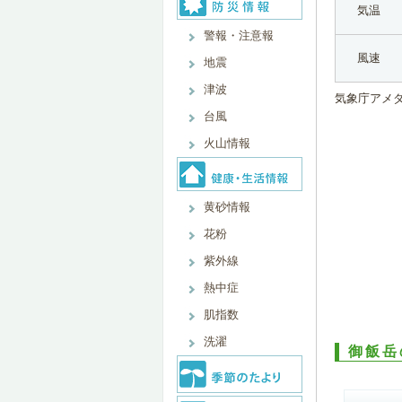
気温
警報・注意報
風速
地震
津波
気象庁アメ
台風
火山情報
黄砂情報
花粉
紫外線
熱中症
肌指数
洗濯
御飯岳