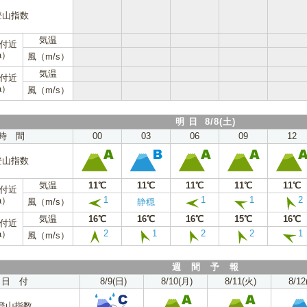
登山指数
気温
m付近
a）
風（m/s）
気温
m付近
a）
風（m/s）
明 日 8/8(土)
時 間
00
03
06
09
12
登山指数
気温
11℃
11℃
11℃
11℃
11℃
m付近
1
1
1
2
a）
風（m/s）
静穏
気温
16℃
16℃
16℃
15℃
16℃
m付近
2
1
2
2
1
a）
風（m/s）
週 間 予 報
日 付
8/9(日)
8/10(月)
8/11(火)
8/12
登山指数