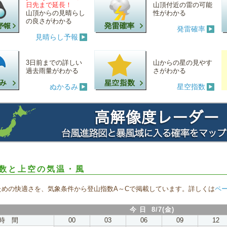
日先まで延長！
山頂付近の雷の可能
山頂からの見晴らし
性がわかる
の良さがわかる
発雷確率
見晴らし予報
3日前までの詳しい
山からの星の見やす
過去雨量がわかる
さがわかる
ぬかるみ
星空指数
数と上空の気温・風
ための快適さを、気象条件から登山指数A～Cで掲載しています。詳しくは
ペ
今 日 8/7(金)
時 間
00
03
06
09
12