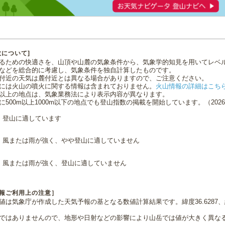
数について]
るための快適さを、山頂や山麓の気象条件から、気象学的知見を用いてレベ
などを総合的に考慮し、気象条件を独自計算したものです。
付近の天気は麓付近とは異なる場合がありますので、ご注意ください。
には火山の噴火に関する情報は含まれておりません。
火山情報の詳細はこち
0m以上の地点は、気象業務法により表示内容が異なります。
に500m以上1000m以下の地点でも登山指数の掲載を開始しています。（2026.0
登山に適しています
風または雨が強く、やや登山に適していません
風または雨が強く、登山に適していません
報ご利用上の注意］
値は気象庁が作成した天気予報の基となる数値計算結果です。緯度36.6287、経
ではありませんので、地形や日射などの影響により山岳では値が大きく異な