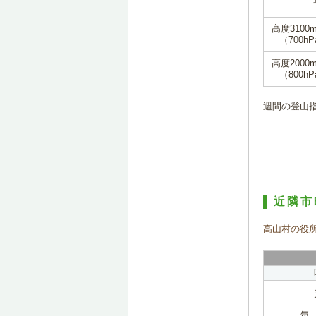
高度3100
（700hP
高度2000
（800hP
週間の登山
近隣市
高山村の役
気