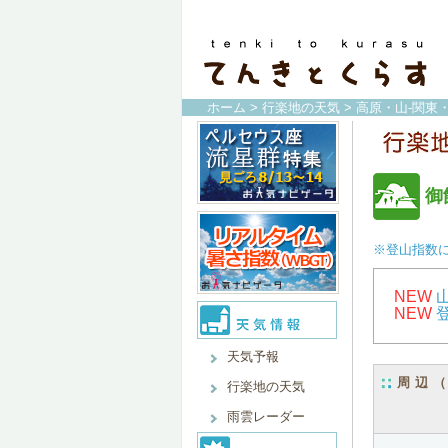
ホーム
>
行楽地の天気
>
高原・山-関東
御
※登山指数
NEW
NEW
天気予報
周辺
行楽地の天気
雨雲レーダー