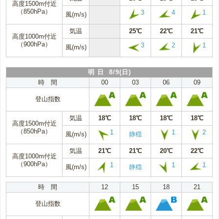
高度1500m付近
（850hPa）
3
4
1
風(m/s)
気温
25℃
22℃
21℃
高度1000m付近
（900hPa）
3
2
1
風(m/s)
明 日 8/9(日)
時 間
00
03
06
09
登山指数
気温
18℃
18℃
18℃
18℃
高度1500m付近
（850hPa）
1
1
2
風(m/s)
静穏
気温
21℃
21℃
20℃
22℃
高度1000m付近
（900hPa）
1
1
1
風(m/s)
静穏
時 間
12
15
18
21
登山指数