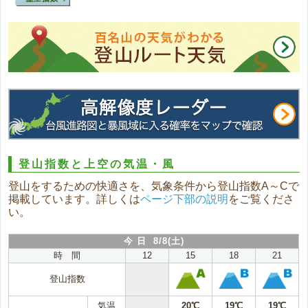
登山指数と上空の気温・風
登山をするための快適さを、気象条件から登山指数A～Cで
掲載しています。詳しくは
ページ下部の説明
をご覧くださ
い。
今 日 8/8(土)
時 間
12
15
18
21
登山指数
気温
20℃
19℃
19℃