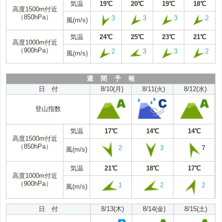
気温
19℃
20℃
19℃
18℃
高度1500m付近
（850hPa）
3
3
3
2
風(m/s)
気温
24℃
25℃
23℃
21℃
高度1000m付近
（900hPa）
2
3
3
2
風(m/s)
週 間 予 報
日 付
8/10(月)
8/11(火)
8/12(水)
登山指数
気温
17℃
14℃
14℃
高度1500m付近
（850hPa）
2
3
7
風(m/s)
気温
21℃
18℃
17℃
高度1000m付近
（900hPa）
1
2
2
風(m/s)
日 付
8/13(木)
8/14(金)
8/15(土)