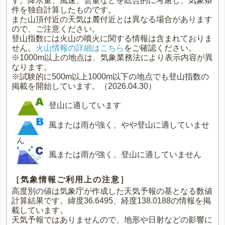
す。降水量、風速、雲量などを総合的に考慮し、気象条
件を独自計算したものです。
また山頂付近の天気は麓付近とは異なる場合があります
ので、ご注意ください。
登山指数には火山の噴火に関する情報は含まれておりま
せん。
火山情報の詳細はこちら
をご確認ください。
※1000m以上の地点は、気象業務法により表示内容が異
なります。
※試験的に500m以上1000m以下の地点でも登山指数の
掲載を開始しています。（2026.04.30）
登山に適しています
風または雨が強く、やや登山に適していませ
ん
風または雨が強く、登山に適していません
［気象情報ご利用上の注意］
高度別の値は気象庁が作成した天気予報の基となる数値
計算結果です。緯度36.6495、経度138.0188の情報を掲
載しています。
天気予報ではありませんので、地形や日射などの影響に