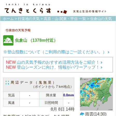
ホーム
>
行楽地の天気
>
高原・山-関東・甲信 一覧
> 虫倉山の天気
虫倉山
（1378m付近）
※登山指数について（ご利用の際はご一読ください。）
NEW
山の天気予報のおすすめ活用方法をご紹介！
NEW
登山シーズンに向け、情報がパワーアップ！
周辺データ（鬼無里）
（ポイントから 7 km地点）
気温
-
降水量
0.0mm
風速
-
日照時間
-
8月 8日 14時
雨雲(14:30)