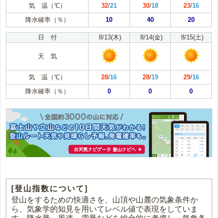
気 温（℃）
32
/
21
30
/
18
23
/
16
降水確率（％）
10
40
20
日 付
8/13(木)
8/14(金)
8/15(土)
天 気
気 温（℃）
28
/
16
28
/
19
29
/
16
降水確率（％）
0
0
0
[登山指数について]
登山をするための快適さを、山頂や山麓の気象条件か
ら、気象学的知見を用いてレベル値で表現をしていま