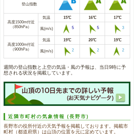
登山指数
気温
15℃
16℃
17℃
高度1500m付近
（850hPa）
5
5
3
風(m/s)
気温
19℃
20℃
19℃
高度1000m付近
（900hPa）
2
2
2
風(m/s)
週間の登山指数と上空の気温・風の予報は、当日9時に予
想される状況を掲載しています。
近隣市町村の気象情報
(長野市)
長野市の役所付近の天気予報を掲載しております。掲載市
町村（都道府県）は山頂の位置を元に定めています。