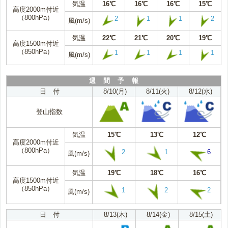
気温
16℃
16℃
16℃
15℃
高度2000m付近
（800hPa）
2
1
1
2
風(m/s)
気温
22℃
21℃
20℃
19℃
高度1500m付近
（850hPa）
1
1
1
1
風(m/s)
週 間 予 報
日 付
8/10(月)
8/11(火)
8/12(水)
登山指数
気温
15℃
13℃
12℃
高度2000m付近
（800hPa）
2
1
6
風(m/s)
気温
19℃
18℃
16℃
高度1500m付近
（850hPa）
1
2
2
風(m/s)
日 付
8/13(木)
8/14(金)
8/15(土)