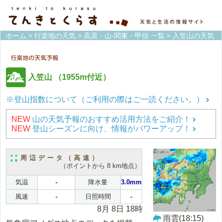
ホーム
>
行楽地の天気
>
高原・山-関東・甲信 一覧
> 入笠山の天気
入笠山
（1955m付近）
※登山指数について（ご利用の際はご一読ください。）
NEW
山の天気予報のおすすめ活用方法をご紹介！
NEW
登山シーズンに向け、情報がパワーアップ！
周辺データ（高遠）
（ポイントから 8 km地点）
気温
-
降水量
3.0mm
風速
-
日照時間
-
8月 8日 18時
雨雲(18:15)