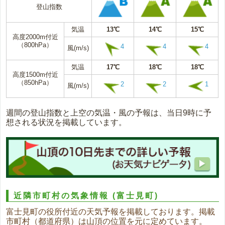
登山指数
気温
13℃
14℃
15℃
高度2000m付近
（800hPa）
4
4
4
風(m/s)
気温
17℃
18℃
18℃
高度1500m付近
（850hPa）
2
2
1
風(m/s)
週間の登山指数と上空の気温・風の予報は、当日9時に予
想される状況を掲載しています。
近隣市町村の気象情報
(富士見町)
富士見町の役所付近の天気予報を掲載しております。掲載
市町村（都道府県）は山頂の位置を元に定めています。