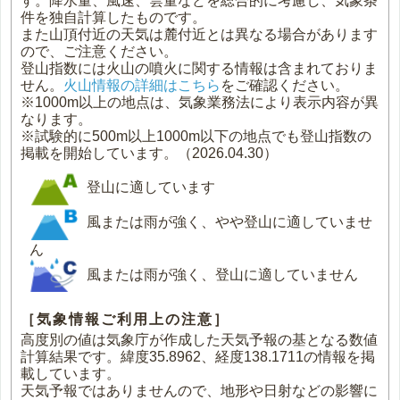
す。降水量、風速、雲量などを総合的に考慮し、気象条
件を独自計算したものです。
また山頂付近の天気は麓付近とは異なる場合があります
ので、ご注意ください。
登山指数には火山の噴火に関する情報は含まれておりま
せん。
火山情報の詳細はこちら
をご確認ください。
※1000m以上の地点は、気象業務法により表示内容が異
なります。
※試験的に500m以上1000m以下の地点でも登山指数の
掲載を開始しています。（2026.04.30）
登山に適しています
風または雨が強く、やや登山に適していませ
ん
風または雨が強く、登山に適していません
［気象情報ご利用上の注意］
高度別の値は気象庁が作成した天気予報の基となる数値
計算結果です。緯度35.8962、経度138.1711の情報を掲
載しています。
天気予報ではありませんので、地形や日射などの影響に