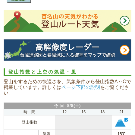
登山指数と上空の気温・風
登山をするための快適さを、気象条件から登山指数A～Cで
掲載しています。詳しくは
ページ下部の説明
をご覧くださ
い。
今 日 8/8(土)
時 間
12
15
18
21
登山指数
気温
15℃