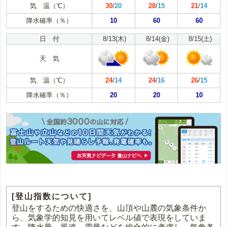
気 温（℃）
30
/
20
28
/
15
21
/
14
降水確率（％）
10
60
60
日 付
8/13(木)
8/14(金)
8/15(土)
天 気
気 温（℃）
24
/
14
24
/
16
26
/
15
降水確率（％）
20
20
10
[登山指数について]
登山をするための快適さを、山頂や山麓の気象条件か
ら、気象学的知見を用いてレベル値で表現をしていま