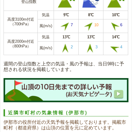
登山指数
気温
9℃
8℃
10℃
高度3100m付近
（700hPa）
7
10
6
風(m/s)
気温
13℃
13℃
14℃
高度2000m付近
（800hPa）
2
3
4
風(m/s)
週間の登山指数と上空の気温・風の予報は、当日9時に予
想される状況を掲載しています。
近隣市町村の気象情報
(伊那市)
伊那市の役所付近の天気予報を掲載しております。掲載市
町村（都道府県）は山頂の位置を元に定めています。