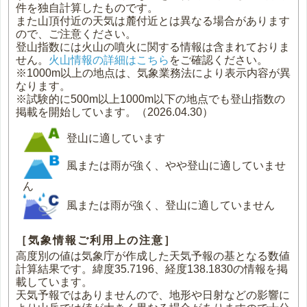
件を独自計算したものです。
また山頂付近の天気は麓付近とは異なる場合があります
ので、ご注意ください。
登山指数には火山の噴火に関する情報は含まれておりま
せん。
火山情報の詳細はこちら
をご確認ください。
※1000m以上の地点は、気象業務法により表示内容が異
なります。
※試験的に500m以上1000m以下の地点でも登山指数の
掲載を開始しています。（2026.04.30）
登山に適しています
風または雨が強く、やや登山に適していませ
ん
風または雨が強く、登山に適していません
［気象情報ご利用上の注意］
高度別の値は気象庁が作成した天気予報の基となる数値
計算結果です。緯度35.7196、経度138.1830の情報を掲
載しています。
天気予報ではありませんので、地形や日射などの影響に