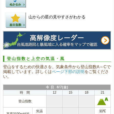
山からの星の見やすさがわかる
登山指数と上空の気温・風
登山をするための快適さを、気象条件から登山指数A～Cで
掲載しています。詳しくは
ページ下部の説明
をご覧くださ
い。
今 日 8/7(金)
時 間
12
15
18
21
登山指数
気温
11℃
高度3100m付近