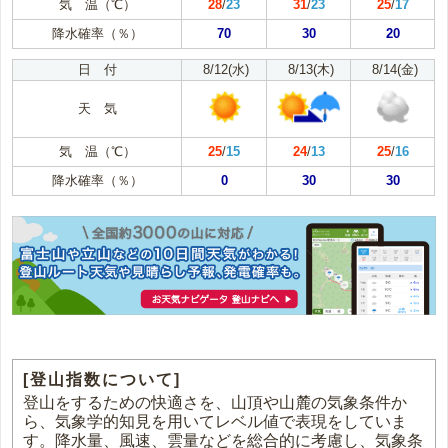
気 温（℃）
28
/
23
31
/
23
25
/
17
降水確率（％）
70
30
20
日 付
8/12(水)
8/13(木)
8/14(金)
天 気
気 温（℃）
25
/
15
24
/
13
25
/
16
降水確率（％）
0
30
30
[登山指数について]
登山をするための快適さを、山頂や山麓の気象条件か
ら、気象学的知見を用いてレベル値で表現をしていま
す。降水量、風速、雲量などを総合的に考慮し、気象条