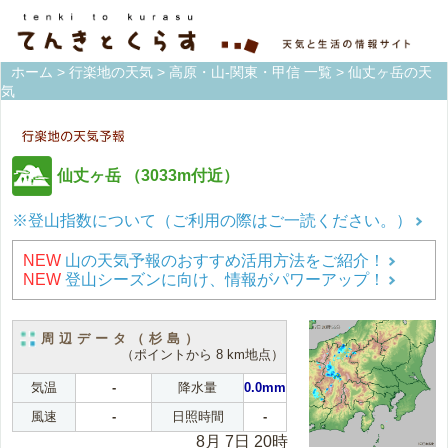
ホーム
>
行楽地の天気
>
高原・山-関東・甲信 一覧
> 仙丈ヶ岳の天
気
仙丈ヶ岳
（3033m付近）
※登山指数について（ご利用の際はご一読ください。）
NEW
山の天気予報のおすすめ活用方法をご紹介！
NEW
登山シーズンに向け、情報がパワーアップ！
周辺データ（杉島）
（ポイントから 8 km地点）
気温
-
降水量
0.0mm
風速
-
日照時間
-
8月 7日 20時