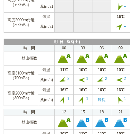
（700hPa）
1
風(m/s)
気温
16℃
高度2000m付近
（800hPa）
1
風(m/s)
明 日 8/8(土)
時 間
00
03
06
09
登山指数
気温
11℃
10℃
10℃
10℃
高度3100m付近
（700hPa）
2
1
2
2
風(m/s)
気温
16℃
16℃
16℃
16℃
高度2000m付近
（800hPa）
1
1
1
風(m/s)
静穏
時 間
12
15
18
21
登山指数
気温
10℃
11℃
11℃
10℃