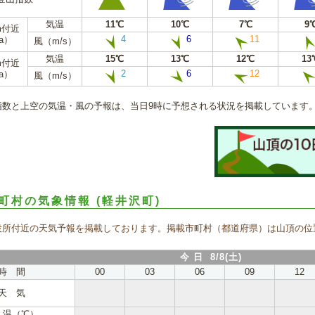
気温
11℃
10℃
7℃
9
m付近
4
6
11
a）
風（m/s）
気温
15℃
13℃
12℃
13
m付近
2
6
12
a）
風（m/s）
指数と上空の気温・風の予報は、当日9時に予想される状況を掲載しています
町村の気象情報
(軽井沢町)
役所付近の天気予報を掲載しております。掲載市町村（都道府県）は山頂の位
今 日 8/8(土)
時 間
00
03
06
09
12
天 気
 温（℃）