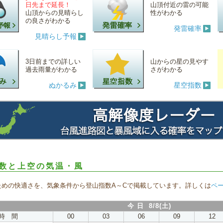
日先まで延長！
山頂付近の雷の可能
山頂からの見晴らし
性がわかる
の良さがわかる
発雷確率
見晴らし予報
3日前までの詳しい
山からの星の見やす
過去雨量がわかる
さがわかる
ぬかるみ
星空指数
数と上空の気温・風
ための快適さを、気象条件から登山指数A～Cで掲載しています。詳しくは
ペ
今 日 8/8(土)
時 間
00
03
06
09
12