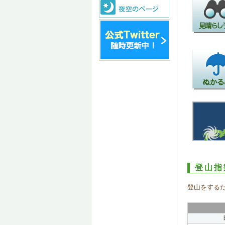
登山指
登山をする