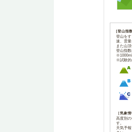
[登山指
登山をす
速、雲量
また山頂
登山指数
※100
※試験的
［気象情
高度別の
す。
天気予報