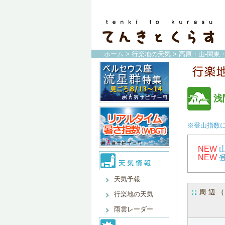
ホーム
>
行楽地の天気
>
高原・山-関東
浅
※登山指数
NEW
NEW
天気予報
周辺
行楽地の天気
雨雲レーダー