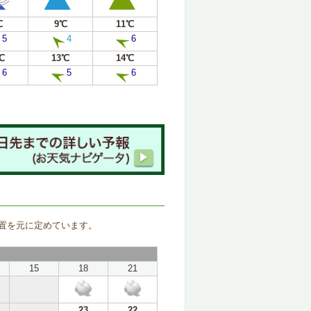
℃
9℃
11℃
5
4
6
℃
13℃
14℃
6
5
6
。
置を元に定めています。
15
18
21
23
22