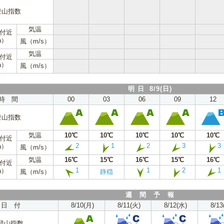
登山指数
気温
m付近
a）
風（m/s）
気温
m付近
a）
風（m/s）
明 日 8/9(日)
時 間
00
03
06
09
12
登山指数
気温
10℃
10℃
10℃
10℃
10℃
m付近
2
1
2
3
3
a）
風（m/s）
気温
16℃
15℃
16℃
15℃
16℃
m付近
1
1
2
1
a）
風（m/s）
静穏
週 間 予 報
日 付
8/10(月)
8/11(火)
8/12(水)
8/13
登山指数