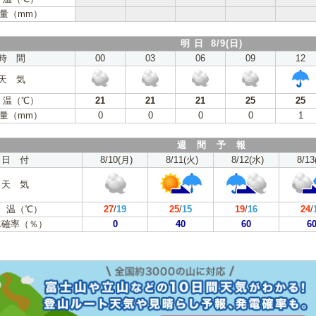
量（mm）
明 日 8/9(日)
時 間
00
03
06
09
12
天 気
 温（℃）
21
21
21
25
25
量（mm）
0
0
0
0
1
週 間 予 報
日 付
8/10(月)
8/11(火)
8/12(水)
8/13
天 気
 温（℃）
27
/
19
25
/
15
19
/
16
24
/
水確率（％）
0
40
60
6