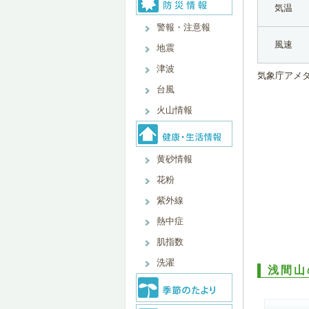
気温
警報・注意報
風速
地震
津波
気象庁アメ
台風
火山情報
黄砂情報
花粉
紫外線
熱中症
肌指数
洗濯
浅間山