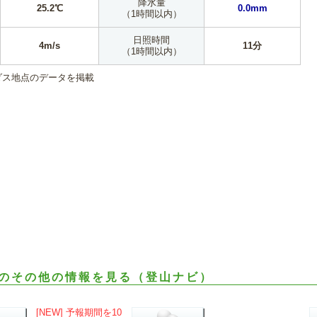
降水量
25.2℃
0.0mm
（1時間以内）
日照時間
4m/s
11分
（1時間以内）
ダス地点のデータを掲載
のその他の情報を見る（登山ナビ）
[NEW] 予報期間を10