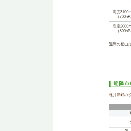
高度3100
（700hP
高度2000
（800hP
週間の登山
近隣市
軽井沢町の
気