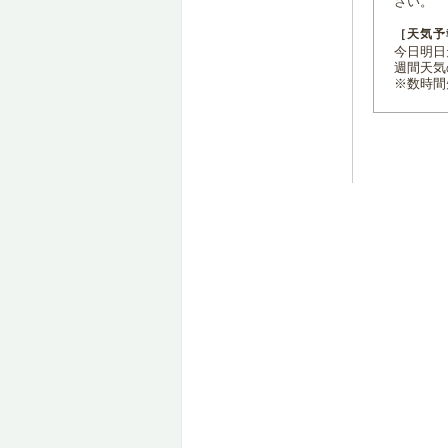
さい。
［天気予
今日明日天
週間天気
※数時間