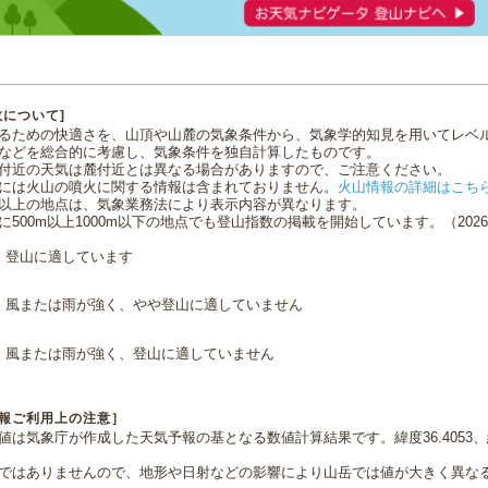
数について]
るための快適さを、山頂や山麓の気象条件から、気象学的知見を用いてレベ
などを総合的に考慮し、気象条件を独自計算したものです。
付近の天気は麓付近とは異なる場合がありますので、ご注意ください。
には火山の噴火に関する情報は含まれておりません。
火山情報の詳細はこち
0m以上の地点は、気象業務法により表示内容が異なります。
に500m以上1000m以下の地点でも登山指数の掲載を開始しています。（2026.0
登山に適しています
風または雨が強く、やや登山に適していません
風または雨が強く、登山に適していません
報ご利用上の注意］
値は気象庁が作成した天気予報の基となる数値計算結果です。緯度36.4053、経
ではありませんので、地形や日射などの影響により山岳では値が大きく異な