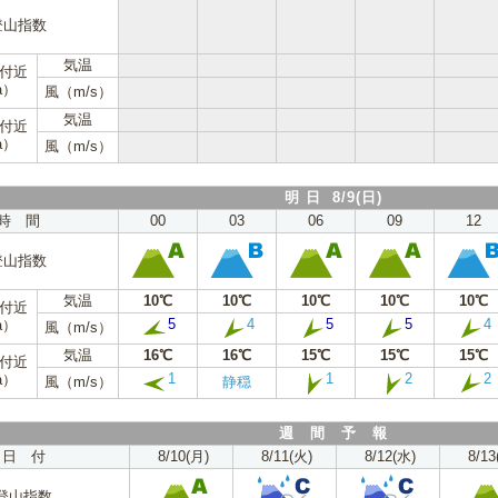
登山指数
気温
m付近
a）
風（m/s）
気温
m付近
a）
風（m/s）
明 日 8/9(日)
時 間
00
03
06
09
12
登山指数
気温
10℃
10℃
10℃
10℃
10℃
m付近
5
4
5
5
4
a）
風（m/s）
気温
16℃
16℃
15℃
15℃
15℃
m付近
1
1
2
2
a）
風（m/s）
静穏
週 間 予 報
日 付
8/10(月)
8/11(火)
8/12(水)
8/13
登山指数