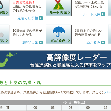
日先まで延長！
登山ルート上の天気
山頂からの見晴らし
が1時間毎にわかる
の良さがわかる
ルート天気
見晴らし予報
10日先までの予報が
3日前までの詳しい
詳しくわかる
過去雨量がわかる
1時間天気
ぬかるみ
数と上空の気温・風
ための快適さを、気象条件から登山指数A～Cで掲載しています。詳しくは
ペ
今 日 8/8(土)
時 間
00
03
06
09
12