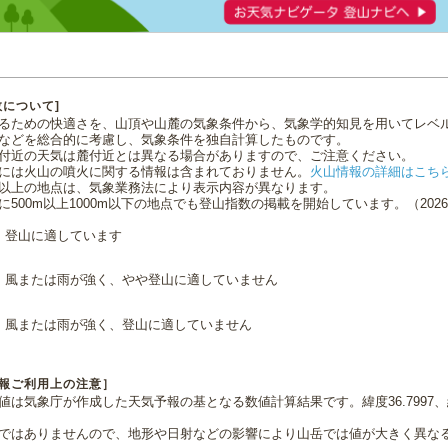
数について]
るための快適さを、山頂や山麓の気象条件から、気象学的知見を用いてレベ
などを総合的に考慮し、気象条件を独自計算したものです。
付近の天気は麓付近とは異なる場合がありますので、ご注意ください。
には火山の噴火に関する情報は含まれておりません。
火山情報の詳細はこち
0m以上の地点は、気象業務法により表示内容が異なります。
に500m以上1000m以下の地点でも登山指数の掲載を開始しています。（2026.0
登山に適しています
風または雨が強く、やや登山に適していません
風または雨が強く、登山に適していません
報ご利用上の注意］
値は気象庁が作成した天気予報の基となる数値計算結果です。緯度36.7997、経
ではありませんので、地形や日射などの影響により山岳では値が大きく異な