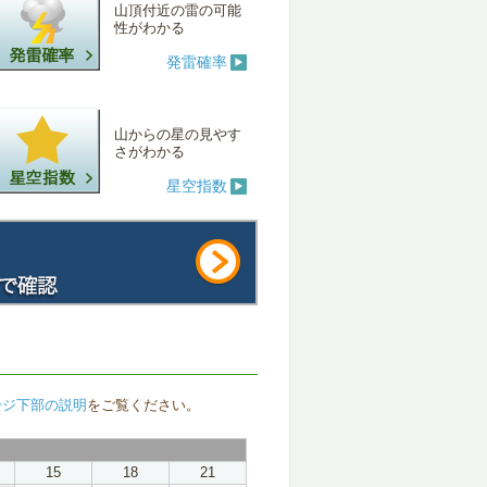
山頂付近の雷の可能
性がわかる
発雷確率
山からの星の見やす
さがわかる
星空指数
ージ下部の説明
をご覧ください。
15
18
21