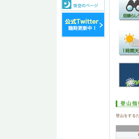
登山指
登山をする