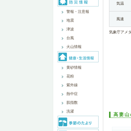
気温
警報・注意報
風速
地震
津波
気象庁アメ
台風
火山情報
黄砂情報
花粉
紫外線
熱中症
肌指数
洗濯
高妻山