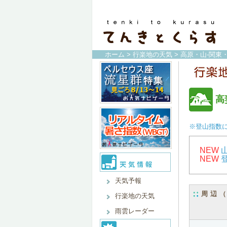
ホーム
>
行楽地の天気
>
高原・山-関東
高
※登山指数
NEW
NEW
天気予報
周辺
行楽地の天気
雨雲レーダー