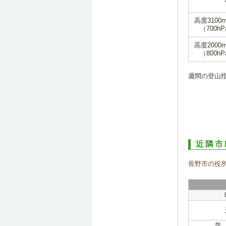
高度3100
（700hP
高度2000
（800hP
週間の登山
近隣市
長野市の役
気