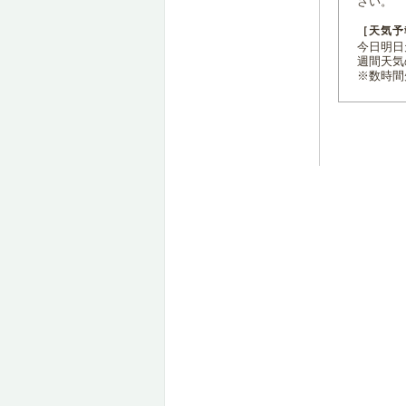
さい。
［天気予
今日明日天
週間天気
※数時間