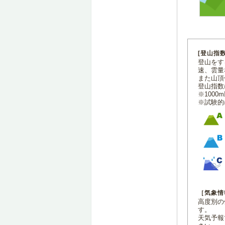
[登山指
登山をす
速、雲量
また山頂
登山指数
※100
※試験的
［気象情
高度別の
す。
天気予報