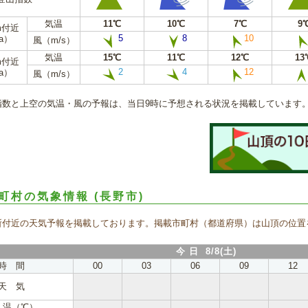
気温
11℃
10℃
7℃
9
m付近
5
8
10
a）
風（m/s）
気温
15℃
11℃
12℃
13
m付近
2
4
12
a）
風（m/s）
指数と上空の気温・風の予報は、当日9時に予想される状況を掲載しています
町村の気象情報
(長野市)
所付近の天気予報を掲載しております。掲載市町村（都道府県）は山頂の位置
今 日 8/8(土)
時 間
00
03
06
09
12
天 気
 温（℃）