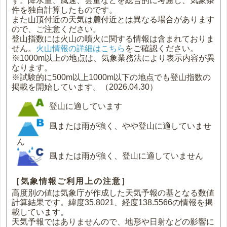
す。降水量、風速、雲量などを総合的に考慮し、気象条
件を独自計算したものです。
また山頂付近の天気は麓付近とは異なる場合があります
ので、ご注意ください。
登山指数には火山の噴火に関する情報は含まれておりま
せん。
火山情報の詳細はこちら
をご確認ください。
※1000m以上の地点は、気象業務法により表示内容が異
なります。
※試験的に500m以上1000m以下の地点でも登山指数の
掲載を開始しています。（2026.04.30）
登山に適しています
風または雨が強く、やや登山に適していませ
ん
風または雨が強く、登山に適していません
［気象情報ご利用上の注意］
高度別の値は気象庁が作成した天気予報の基となる数値
計算結果です。緯度35.8021、経度138.5566の情報を掲
載しています。
天気予報ではありませんので、地形や日射などの影響に