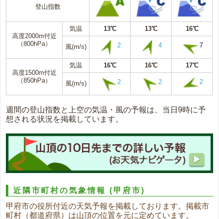
登山指数
気温
13℃
13℃
16℃
高度2000m付近
（800hPa）
2
4
7
風(m/s)
気温
16℃
16℃
17℃
高度1500m付近
（850hPa）
2
2
2
風(m/s)
週間の登山指数と上空の気温・風の予報は、当日9時に予
想される状況を掲載しています。
近隣市町村の気象情報
(甲府市)
甲府市の役所付近の天気予報を掲載しております。掲載市
町村（都道府県）は山頂の位置を元に定めています。