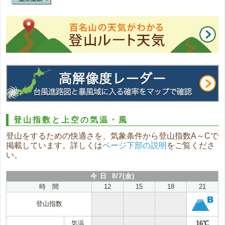
登山指数と上空の気温・風
登山をするための快適さを、気象条件から登山指数A～Cで
掲載しています。詳しくは
ページ下部の説明
をご覧くださ
い。
今 日 8/7(金)
時 間
12
15
18
21
登山指数
気温
16℃