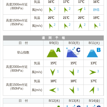
気温
16℃
17℃
17℃
16℃
高度2000m付近
（800hPa）
2
2
1
風(m/s)
静穏
気温
20℃
21℃
20℃
19℃
高度1500m付近
（850hPa）
2
2
2
1
風(m/s)
週 間 予 報
日 付
8/9(日)
8/10(月)
8/11(火)
登山指数
気温
15℃
15℃
13℃
高度2000m付近
（800hPa）
1
2
3
風(m/s)
気温
18℃
18℃
17℃
高度1500m付近
（850hPa）
1
1
1
風(m/s)
日 付
8/12(水)
8/13(木)
8/14(金)