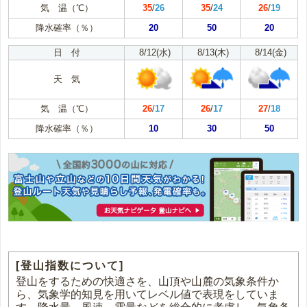
気 温（℃）
35
/
26
35
/
24
26
/
19
降水確率（％）
20
50
20
日 付
8/12(水)
8/13(木)
8/14(金)
天 気
気 温（℃）
26
/
17
26
/
17
27
/
18
降水確率（％）
10
30
50
[登山指数について]
登山をするための快適さを、山頂や山麓の気象条件か
ら、気象学的知見を用いてレベル値で表現をしていま