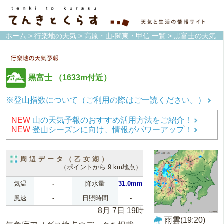
ホーム
>
行楽地の天気
>
高原・山-関東・甲信 一覧
> 黒富士の天気
黒富士
（1633m付近）
※登山指数について（ご利用の際はご一読ください。）
NEW
山の天気予報のおすすめ活用方法をご紹介！
NEW
登山シーズンに向け、情報がパワーアップ！
周辺データ（乙女湖）
（ポイントから 9 km地点）
気温
-
降水量
31.0mm
風速
-
日照時間
-
8月 7日 19時
雨雲(19:20)