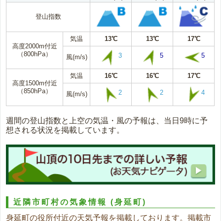
登山指数
気温
13℃
13℃
17℃
高度2000m付近
（800hPa）
3
5
5
風(m/s)
気温
16℃
16℃
17℃
高度1500m付近
（850hPa）
2
2
4
風(m/s)
週間の登山指数と上空の気温・風の予報は、当日9時に予
想される状況を掲載しています。
近隣市町村の気象情報
(身延町)
身延町の役所付近の天気予報を掲載しております。掲載市