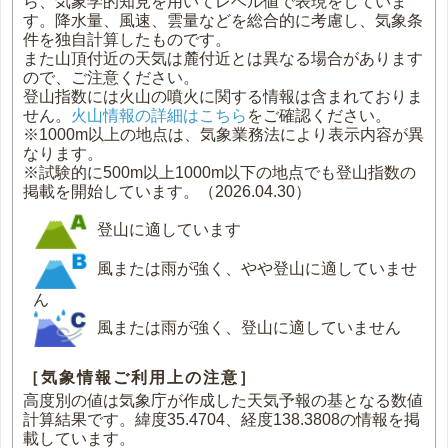
ら、気象学的知見を用いてレベル値で表現をしていま
す。降水量、風速、雲量などを総合的に考慮し、気象条
件を独自計算したものです。
また山頂付近の天気は麓付近とは異なる場合があります
ので、ご注意ください。
登山指数には火山の噴火に関する情報は含まれておりま
せん。
火山情報の詳細はこちら
をご確認ください。
※1000m以上の地点は、気象業務法により表示内容が異
なります。
※試験的に500m以上1000m以下の地点でも登山指数の
掲載を開始しています。（2026.04.30）
登山に適しています
風または雨が強く、やや登山に適していませ
ん
風または雨が強く、登山に適していません
［気象情報ご利用上の注意］
高度別の値は気象庁が作成した天気予報の基となる数値
計算結果です。緯度35.4704、経度138.3808の情報を掲
載しています。