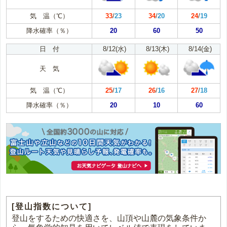
気 温（℃）
33
/
23
34
/
20
24
/
19
降水確率（％）
20
60
50
日 付
8/12(水)
8/13(木)
8/14(金)
天 気
気 温（℃）
25
/
17
26
/
16
27
/
18
降水確率（％）
20
10
60
[登山指数について]
登山をするための快適さを、山頂や山麓の気象条件か