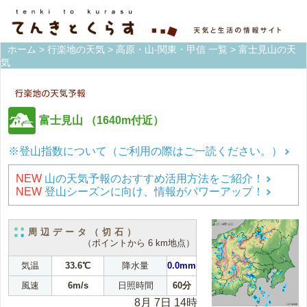
ホーム
>
行楽地の天気
>
高原・山-関東・甲信 一覧
> 富士見山の天
気
富士見山
（1640m付近）
※登山指数について（ご利用の際はご一読ください。）
NEW
山の天気予報のおすすめ活用方法をご紹介！
NEW
登山シーズンに向け、情報がパワーアップ！
周辺データ（切石）
（ポイントから 6 km地点）
気温
33.6℃
降水量
0.0mm
風速
6m/s
日照時間
60分
8月 7日 14時