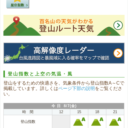
登山指数と上空の気温・風
登山をするための快適さを、気象条件から登山指数A～Cで
掲載しています。詳しくは
ページ下部の説明
をご覧くださ
い。
今 日 8/7(金)
時 間
12
15
18
21
登山指数