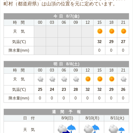
町村（都道府県）は山頂の位置を元に定めています。
今 日 8/7(金)
時 間
00
03
06
09
12
15
18
21
天 気
気温(℃)
32
29
27
降水量(mm)
0
0
0
明 日 8/8(土)
時 間
00
03
06
09
12
15
18
21
天 気
気温(℃)
25
24
23
28
32
32
29
26
降水量(mm)
0
0
0
0
0
0
0
0
週 間 予 報
日 付
8/9(日)
8/10(月)
8/11(火)
天 気