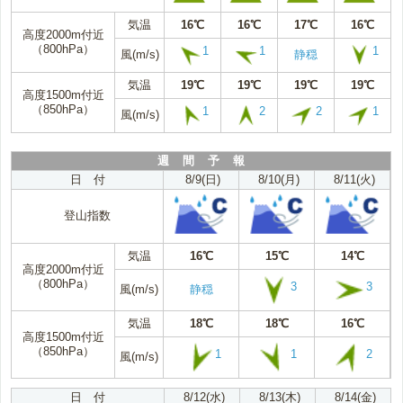
気温
16℃
16℃
17℃
16℃
高度2000m付近
（800hPa）
1
1
1
風(m/s)
静穏
気温
19℃
19℃
19℃
19℃
高度1500m付近
（850hPa）
1
2
2
1
風(m/s)
週 間 予 報
日 付
8/9(日)
8/10(月)
8/11(火)
登山指数
気温
16℃
15℃
14℃
高度2000m付近
（800hPa）
3
3
風(m/s)
静穏
気温
18℃
18℃
16℃
高度1500m付近
（850hPa）
1
1
2
風(m/s)
日 付
8/12(水)
8/13(木)
8/14(金)