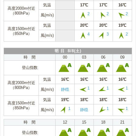
気温
17℃
17℃
16℃
高度2000m付近
（800hPa）
2
2
2
風(m/s)
気温
20℃
20℃
19℃
高度1500m付近
（850hPa）
4
3
2
風(m/s)
明 日 8/8(土)
時 間
00
03
06
09
登山指数
気温
16℃
16℃
16℃
16℃
高度2000m付近
（800hPa）
1
1
1
風(m/s)
静穏
気温
19℃
18℃
18℃
18℃
高度1500m付近
（850hPa）
1
1
1
風(m/s)
静穏
時 間
12
15
18
21
登山指数