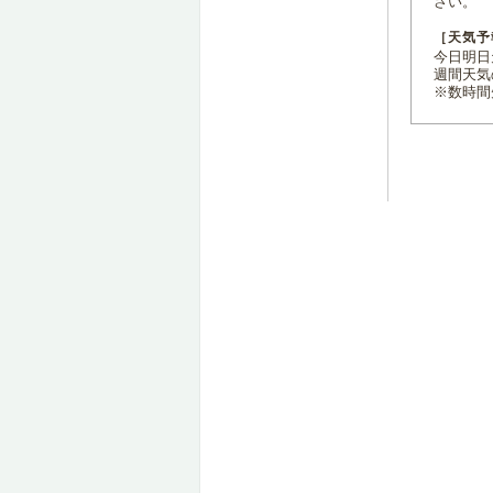
さい。
［天気予
今日明日天
週間天気
※数時間