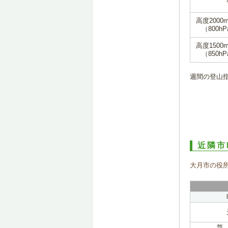
高度2000
（800hP
高度1500
（850hP
週間の登山
近隣市
大月市の役
気