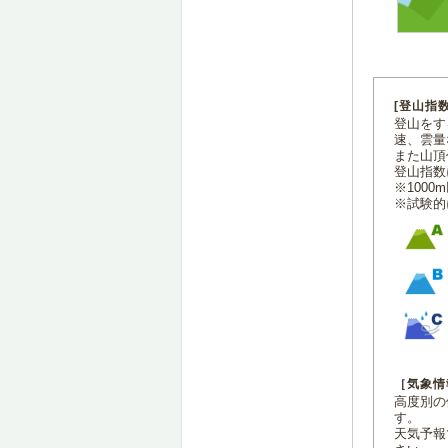
[登山指
登山をす
速、雲量
また山頂
登山指数
※100
※試験的
［気象情
高度別の
す。
天気予報