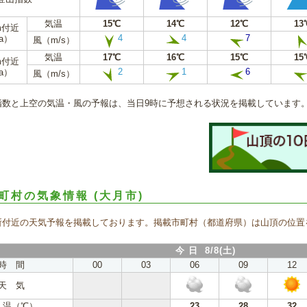
気温
15℃
14℃
12℃
13
m付近
4
4
7
a）
風（m/s）
気温
17℃
16℃
15℃
15
m付近
2
1
6
a）
風（m/s）
指数と上空の気温・風の予報は、当日9時に予想される状況を掲載しています
町村の気象情報
(大月市)
所付近の天気予報を掲載しております。掲載市町村（都道府県）は山頂の位置
今 日 8/8(土)
時 間
00
03
06
09
12
天 気
 温（℃）
23
28
32