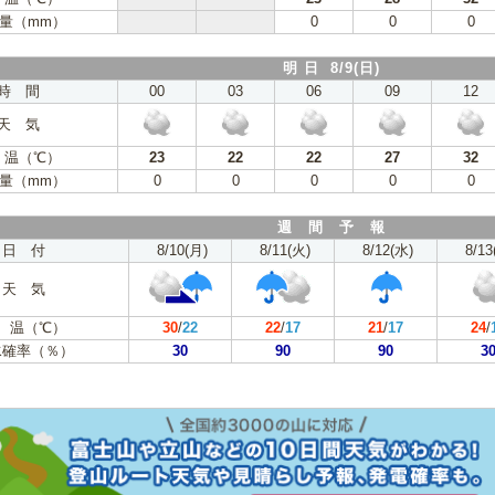
量（mm）
0
0
0
明 日 8/9(日)
時 間
00
03
06
09
12
天 気
 温（℃）
23
22
22
27
32
量（mm）
0
0
0
0
0
週 間 予 報
日 付
8/10(月)
8/11(火)
8/12(水)
8/13
天 気
 温（℃）
30
/
22
22
/
17
21
/
17
24
/
水確率（％）
30
90
90
3