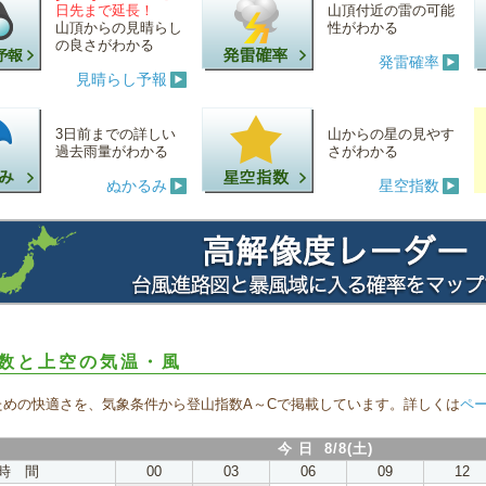
日先まで延長！
山頂付近の雷の可能
山頂からの見晴らし
性がわかる
の良さがわかる
発雷確率
見晴らし予報
3日前までの詳しい
山からの星の見やす
過去雨量がわかる
さがわかる
ぬかるみ
星空指数
数と上空の気温・風
ための快適さを、気象条件から登山指数A～Cで掲載しています。詳しくは
ペ
今 日 8/8(土)
時 間
00
03
06
09
12