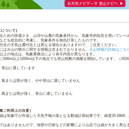
数について]
るための快適さを、山頂や山麓の気象条件から、気象学的知見を用いてレベ
などを総合的に考慮し、気象条件を独自計算したものです。
付近の天気は麓付近とは異なる場合がありますので、ご注意ください。
には火山の噴火に関する情報は含まれておりません。
火山情報の詳細はこち
0m以上の地点は、気象業務法により表示内容が異なります。
に500m以上1000m以下の地点でも登山指数の掲載を開始しています。（2026.0
登山に適しています
風または雨が強く、やや登山に適していません
風または雨が強く、登山に適していません
報ご利用上の注意］
値は気象庁が作成した天気予報の基となる数値計算結果です。緯度35.6868、経
ではありませんので、地形や日射などの影響により山岳では値が大きく異な