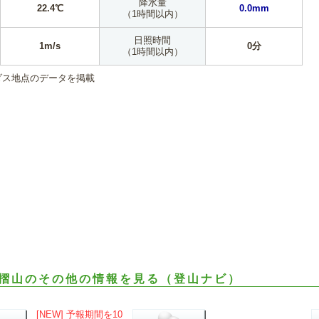
降水量
22.4℃
0.0mm
（1時間以内）
日照時間
1m/s
0分
（1時間以内）
ダス地点のデータを掲載
摺山のその他の情報を見る（登山ナビ）
[NEW] 予報期間を10