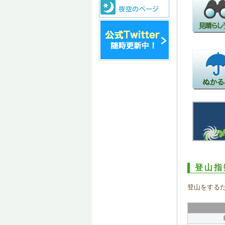
登山指
登山をする