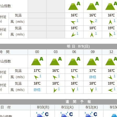
登山指数
気温
16℃
16℃
16℃
m付近
1
2
1
a）
風（m/s）
気温
18℃
18℃
19℃
m付近
1
1
1
a）
風（m/s）
明 日 8/9(日)
時 間
00
03
06
09
12
登山指数
気温
17℃
16℃
17℃
17℃
16℃
m付近
1
1
1
1
a）
風（m/s）
静穏
気温
18℃
18℃
18℃
18℃
19℃
m付近
1
1
1
1
a）
風（m/s）
静穏
週 間 予 報
日 付
8/10(月)
8/11(火)
8/12(水)
8/13
登山指数