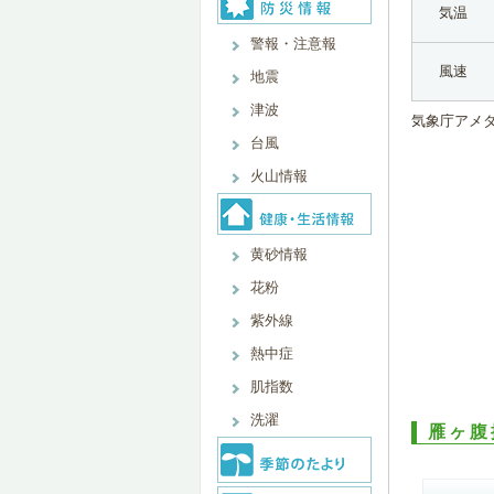
気温
警報・注意報
風速
地震
津波
気象庁アメ
台風
火山情報
黄砂情報
花粉
紫外線
熱中症
肌指数
洗濯
雁ヶ腹