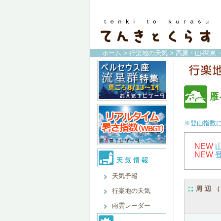
ホーム
>
行楽地の天気
>
高原・山-関東
雁
※登山指数
NEW
NEW
天気予報
周辺
行楽地の天気
雨雲レーダー