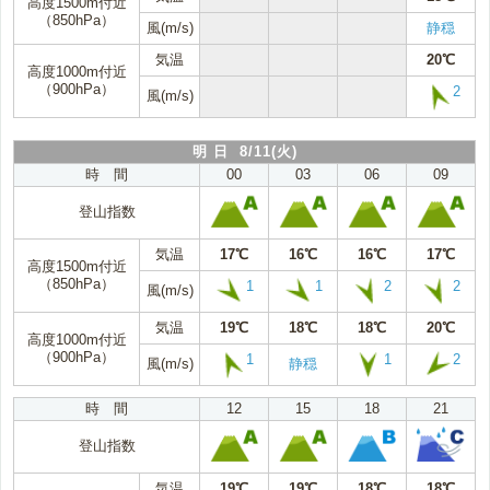
高度1500m付近
（850hPa）
風(m/s)
静穏
気温
20℃
高度1000m付近
（900hPa）
2
風(m/s)
明 日 8/11(火)
時 間
00
03
06
09
登山指数
気温
17℃
16℃
16℃
17℃
高度1500m付近
（850hPa）
1
1
2
2
風(m/s)
気温
19℃
18℃
18℃
20℃
高度1000m付近
（900hPa）
1
1
2
風(m/s)
静穏
時 間
12
15
18
21
登山指数
気温
19℃
19℃
18℃
18℃