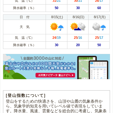
気 温（℃）
31
/
21
30
/
21
26
/
17
降水確率（％）
50
30
60
日 付
8/15(土)
8/16(日)
8/17(月)
天 気
気 温（℃）
24
/
19
25
/
16
25
/
17
降水確率（％）
30
20
50
[登山指数について]
登山をするための快適さを、山頂や山麓の気象条件か
ら、気象学的知見を用いてレベル値で表現をしていま
す。降水量、風速、雲量などを総合的に考慮し、気象条