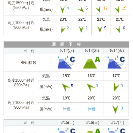
高度1500m付近
（850hPa）
4
6
12
15
風(m/s)
気温
23℃
22℃
23℃
21℃
高度1000m付近
（900hPa）
2
2
5
6
風(m/s)
週 間 予 報
日 付
8/12(水)
8/13(木)
8/14(金)
登山指数
気温
15℃
16℃
17℃
高度1500m付近
（850hPa）
5
3
3
風(m/s)
気温
19℃
20℃
20℃
高度1000m付近
（900hPa）
3
風(m/s)
静穏
静穏
日 付
8/15(土)
8/16(日)
8/17(月)