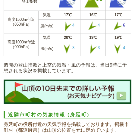
登山指数
気温
17℃
16℃
17℃
高度1500m付近
（850hPa）
4
4
6
風(m/s)
気温
20℃
19℃
19℃
高度1000m付近
（900hPa）
3
3
4
風(m/s)
週間の登山指数と上空の気温・風の予報は、当日9時に予
想される状況を掲載しています。
近隣市町村の気象情報
(身延町)
身延町の役所付近の天気予報を掲載しております。掲載市
町村（都道府県）は山頂の位置を元に定めています。