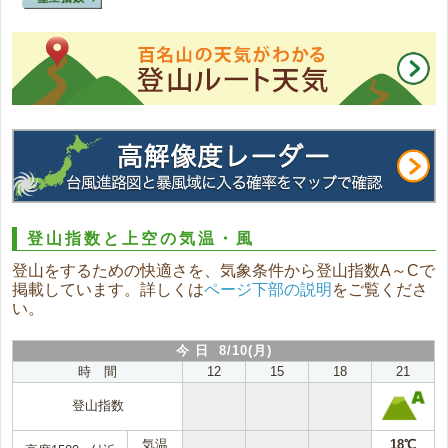
登山指数と上空の気温・風
登山をするための快適さを、気象条件から登山指数A～Cで
掲載しています。詳しくは
ページ下部の説明
をご覧くださ
い。
今 日 8/10(月)
時 間
12
15
18
21
登山指数
気温
18℃