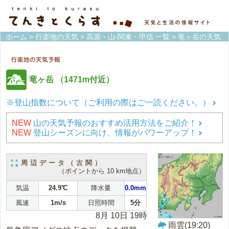
ホーム
>
行楽地の天気
>
高原・山-関東・甲信 一覧
> 竜ヶ岳の天気
竜ヶ岳
（1471m付近）
※登山指数について（ご利用の際はご一読ください。）
NEW
山の天気予報のおすすめ活用方法をご紹介！
NEW
登山シーズンに向け、情報がパワーアップ！
周辺データ（古関）
（ポイントから 10 km地点）
気温
24.9℃
降水量
0.0mm
風速
1m/s
日照時間
5分
8月 10日 19時
雨雲(19:20)