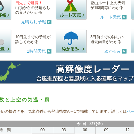
日先まで延長！
登山ルート上の天気
山頂からの見晴らし
が1時間毎にわかる
の良さがわかる
ルート天気
見晴らし予報
10日先までの予報が
3日前までの詳しい
詳しくわかる
過去雨量がわかる
1時間天気
ぬかるみ
数と上空の気温・風
ための快適さを、気象条件から登山指数A～Cで掲載しています。詳しくは
ペ
今 日 8/7(金)
時 間
00
03
06
09
12