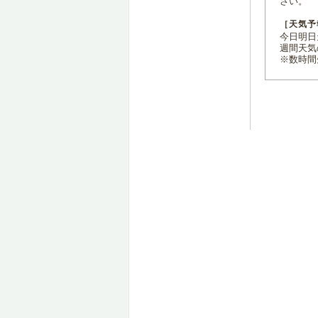
さい。
［天気予
今日明日天
週間天気
※数時間