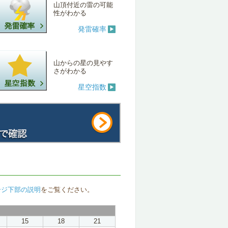
山頂付近の雷の可能
性がわかる
発雷確率
山からの星の見やす
さがわかる
星空指数
ージ下部の説明
をご覧ください。
15
18
21