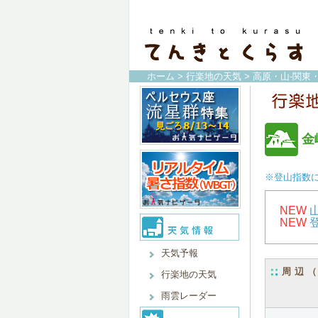
ホーム
>
行楽地の天気
>
高原・山-関東
金
※登山指数
NEW
NEW
天気予報
周辺
行楽地の天気
雨雲レーダー