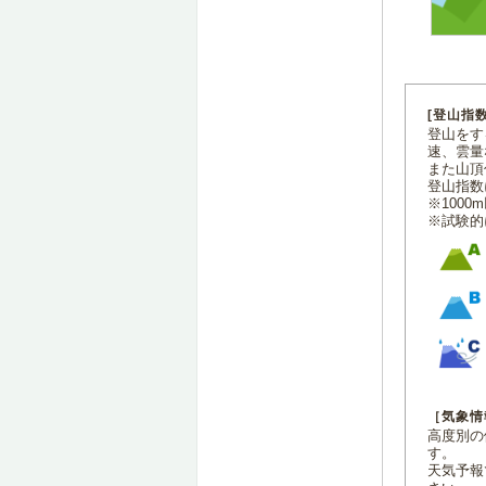
[登山指
登山をす
速、雲量
また山頂
登山指数
※100
※試験的
［気象情
高度別の
す。
天気予報