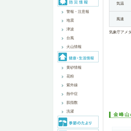
気温
警報・注意報
風速
地震
津波
気象庁アメ
台風
火山情報
黄砂情報
花粉
紫外線
熱中症
肌指数
洗濯
金峰山