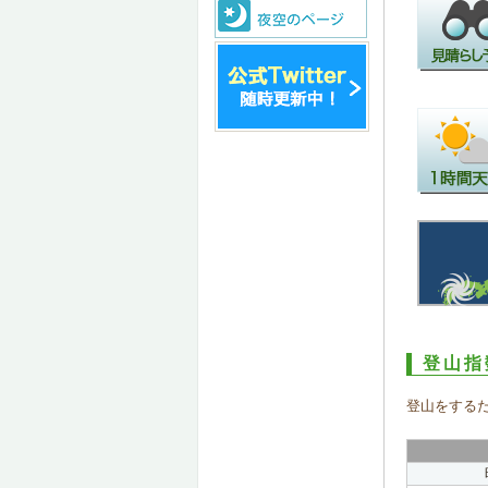
登山指
登山をする