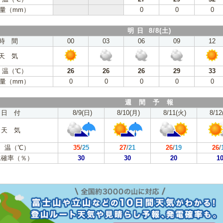
量（mm）
0
0
0
明 日 8/8(土)
時 間
00
03
06
09
12
天 気
 温（℃）
26
26
26
29
33
量（mm）
0
0
0
0
0
週 間 予 報
日 付
8/9(日)
8/10(月)
8/11(火)
8/12
天 気
 温（℃）
35
/
25
27
/
21
26
/
19
26
/
水確率（％）
30
30
20
1