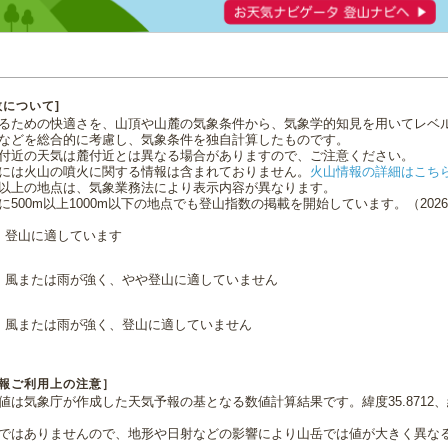
数について]
るための快適さを、山頂や山麓の気象条件から、気象学的知見を用いてレベ
などを総合的に考慮し、気象条件を独自計算したものです。
付近の天気は麓付近とは異なる場合がありますので、ご注意ください。
には火山の噴火に関する情報は含まれておりません。
火山情報の詳細はこち
0m以上の地点は、気象業務法により表示内容が異なります。
に500m以上1000m以下の地点でも登山指数の掲載を開始しています。（2026.0
登山に適しています
風または雨が強く、やや登山に適していません
風または雨が強く、登山に適していません
報ご利用上の注意］
値は気象庁が作成した天気予報の基となる数値計算結果です。緯度35.8712、経
ではありませんので、地形や日射などの影響により山岳では値が大きく異な