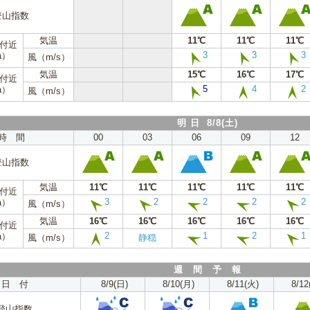
登山指数
気温
11℃
11℃
11℃
m付近
3
3
3
a）
風（m/s）
気温
15℃
16℃
17℃
m付近
5
4
2
a）
風（m/s）
明 日 8/8(土)
時 間
00
03
06
09
12
登山指数
気温
11℃
11℃
11℃
11℃
11℃
m付近
3
2
2
2
2
a）
風（m/s）
気温
16℃
16℃
16℃
16℃
16℃
m付近
2
1
2
1
a）
風（m/s）
静穏
週 間 予 報
日 付
8/9(日)
8/10(月)
8/11(火)
8/12
登山指数