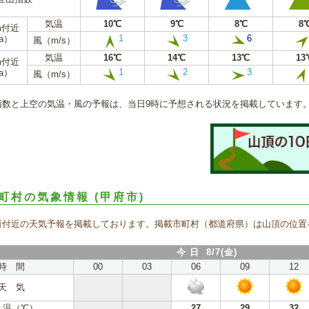
気温
10℃
9℃
8℃
8
m付近
1
3
6
a）
風（m/s）
気温
16℃
14℃
13℃
13
m付近
1
2
3
a）
風（m/s）
指数と上空の気温・風の予報は、当日9時に予想される状況を掲載しています
町村の気象情報
(甲府市)
所付近の天気予報を掲載しております。掲載市町村（都道府県）は山頂の位置
今 日 8/7(金)
時 間
00
03
06
09
12
天 気
 温（℃）
27
29
32