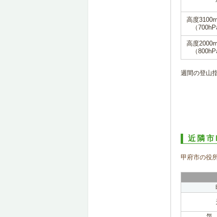
高度3100
（700hP
高度2000
（800hP
週間の登山
近隣市
甲府市の役
気