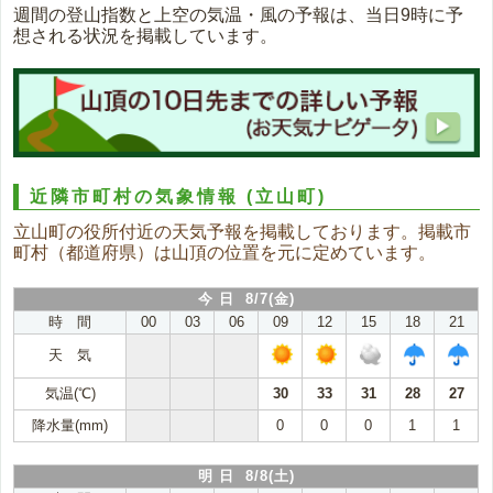
週間の登山指数と上空の気温・風の予報は、当日9時に予
想される状況を掲載しています。
近隣市町村の気象情報
(立山町)
立山町の役所付近の天気予報を掲載しております。掲載市
町村（都道府県）は山頂の位置を元に定めています。
今 日 8/7(金)
時 間
00
03
06
09
12
15
18
21
天 気
気温(℃)
30
33
31
28
27
降水量(mm)
0
0
0
1
1
明 日 8/8(土)