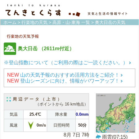
ホーム
>
行楽地の天気
>
高原・山-東海 一覧
> 奥大日岳の天気
奥大日岳
（2611m付近）
※登山指数について（ご利用の際はご一読ください。）
NEW
山の天気予報のおすすめ活用方法をご紹介！
NEW
登山シーズンに向け、情報がパワーアップ！
周辺データ（上市）
（ポイントから 16 km地点）
気温
25.4℃
降水量
0.0mm
0m/s
風速
日照時間
50分
8月 7日 7時
雨雲(07:15)