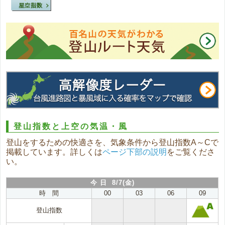
登山指数と上空の気温・風
登山をするための快適さを、気象条件から登山指数A～Cで
掲載しています。詳しくは
ページ下部の説明
をご覧くださ
い。
今 日 8/7(金)
時 間
00
03
06
09
登山指数