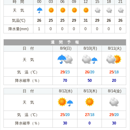
時 間
00
03
06
09
12
15
18
21
天 気
気温(℃)
26
25
25
29
31
29
26
26
降水量(mm)
1
0
0
0
0
0
0
0
週 間 予 報
日 付
8/9(日)
8/10(月)
8/11(火)
天 気
気 温（℃）
29
/
23
26
/
20
25
/
18
降水確率（％）
70
50
20
日 付
8/12(水)
8/13(木)
8/14(金)
天 気
気 温（℃）
25
/
20
27
/
18
29
/
20
降水確率（％）
30
0
30