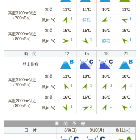
気温
11℃
11℃
10℃
11℃
高度3100m付近
（700hPa）
1
1
1
風(m/s)
静穏
気温
16℃
16℃
16℃
16℃
高度2000m付近
（800hPa）
1
1
1
風(m/s)
静穏
時 間
12
15
18
21
登山指数
気温
11℃
10℃
10℃
10℃
高度3100m付近
（700hPa）
1
1
3
3
風(m/s)
気温
16℃
16℃
16℃
16℃
高度2000m付近
（800hPa）
1
2
1
2
風(m/s)
週 間 予 報
日 付
8/9(日)
8/10(月)
8/11(火)