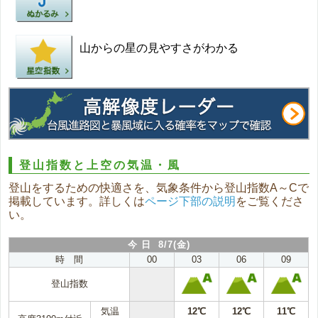
山からの星の見やすさがわかる
登山指数と上空の気温・風
登山をするための快適さを、気象条件から登山指数A～Cで
掲載しています。詳しくは
ページ下部の説明
をご覧くださ
い。
今 日 8/7(金)
時 間
00
03
06
09
登山指数
気温
12℃
12℃
11℃