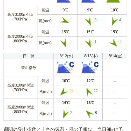
気温
9℃
9℃
10℃
高度3100m付近
（700hPa）
1
3
4
風(m/s)
気温
15℃
15℃
15℃
高度2000m付近
（800hPa）
1
1
1
風(m/s)
日 付
8/12(水)
8/13(木)
8/14(金)
登山指数
-
気温
10℃
12℃
-
高度3100m付近
（700hPa）
11
22
風(m/s)
-
気温
14℃
16℃
-
高度2000m付近
（800hPa）
2
8
風(m/s)
-
週間の登山指数と上空の気温・風の予報は、当日9時に予