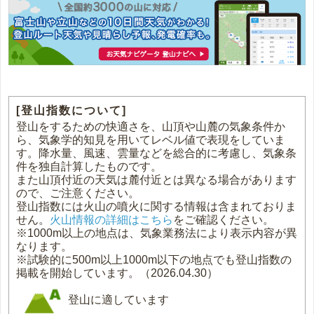
[登山指数について]
登山をするための快適さを、山頂や山麓の気象条件か
ら、気象学的知見を用いてレベル値で表現をしていま
す。降水量、風速、雲量などを総合的に考慮し、気象条
件を独自計算したものです。
また山頂付近の天気は麓付近とは異なる場合があります
ので、ご注意ください。
登山指数には火山の噴火に関する情報は含まれておりま
せん。
火山情報の詳細はこちら
をご確認ください。
※1000m以上の地点は、気象業務法により表示内容が異
なります。
※試験的に500m以上1000m以下の地点でも登山指数の
掲載を開始しています。（2026.04.30）
登山に適しています