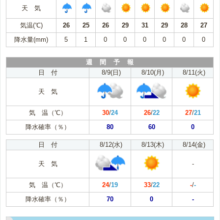
天 気
気温(℃)
26
25
26
29
31
29
28
27
降水量(mm)
5
1
0
0
0
0
0
0
週 間 予 報
日 付
8/9(日)
8/10(月)
8/11(火)
天 気
気 温（℃）
30
/
24
26
/
22
27
/
21
降水確率（％）
80
60
0
日 付
8/12(水)
8/13(木)
8/14(金)
天 気
-
気 温（℃）
24
/
19
33
/
22
-
/
-
降水確率（％）
70
0
-