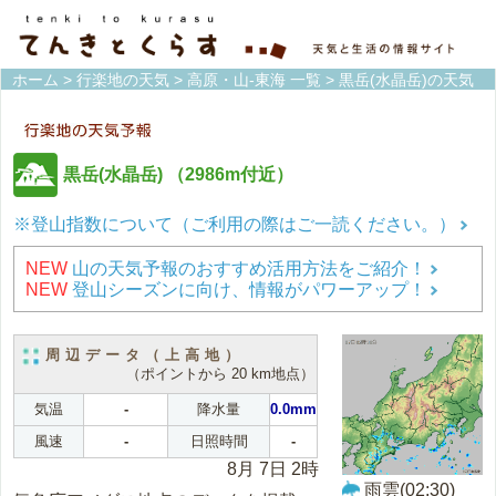
ホーム
>
行楽地の天気
>
高原・山-東海 一覧
> 黒岳(水晶岳)の天気
黒岳(水晶岳)
（2986m付近）
※登山指数について（ご利用の際はご一読ください。）
NEW
山の天気予報のおすすめ活用方法をご紹介！
NEW
登山シーズンに向け、情報がパワーアップ！
周辺データ（上高地）
（ポイントから 20 km地点）
気温
-
降水量
0.0mm
風速
-
日照時間
-
8月 7日 2時
雨雲(02:30)