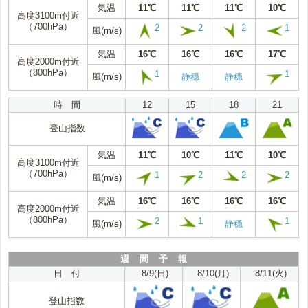
気温
11℃
11℃
11℃
10℃
高度3100m付近
（700hPa）
2
2
2
1
風(m/s)
気温
16℃
16℃
16℃
17℃
高度2000m付近
（800hPa）
1
1
風(m/s)
静穏
静穏
時 間
12
15
18
21
登山指数
気温
11℃
10℃
11℃
10℃
高度3100m付近
（700hPa）
1
2
2
2
風(m/s)
気温
16℃
16℃
16℃
16℃
高度2000m付近
（800hPa）
2
1
1
風(m/s)
静穏
週 間 予 報
日 付
8/9(日)
8/10(月)
8/11(火)
登山指数