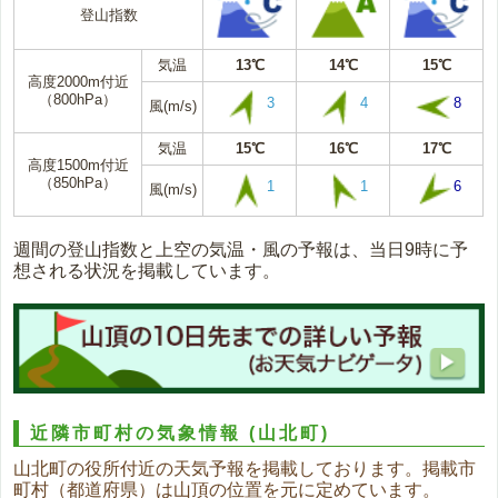
登山指数
気温
13℃
14℃
15℃
高度2000m付近
（800hPa）
3
4
8
風(m/s)
気温
15℃
16℃
17℃
高度1500m付近
（850hPa）
1
1
6
風(m/s)
週間の登山指数と上空の気温・風の予報は、当日9時に予
想される状況を掲載しています。
近隣市町村の気象情報
(山北町)
山北町の役所付近の天気予報を掲載しております。掲載市
町村（都道府県）は山頂の位置を元に定めています。