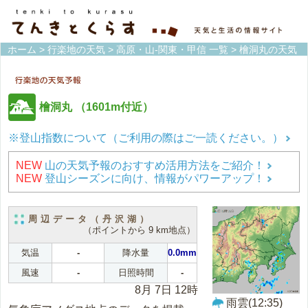
ホーム
>
行楽地の天気
>
高原・山-関東・甲信 一覧
> 檜洞丸の天気
檜洞丸
（1601m付近）
※登山指数について（ご利用の際はご一読ください。）
NEW
山の天気予報のおすすめ活用方法をご紹介！
NEW
登山シーズンに向け、情報がパワーアップ！
周辺データ（丹沢湖）
（ポイントから 9 km地点）
気温
-
降水量
0.0mm
風速
-
日照時間
-
8月 7日 12時
雨雲(12:35)