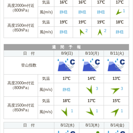
気温
16℃
16℃
17℃
17℃
高度2000m付近
（800hPa）
1
風(m/s)
静穏
静穏
静穏
気温
19℃
19℃
19℃
18℃
高度1500m付近
（850hPa）
2
2
風(m/s)
静穏
静穏
週 間 予 報
日 付
8/9(日)
8/10(月)
8/11(火)
登山指数
気温
17℃
14℃
13℃
高度2000m付近
（800hPa）
3
3
風(m/s)
静穏
気温
18℃
17℃
15℃
高度1500m付近
（850hPa）
1
1
1
風(m/s)
日 付
8/12(水)
8/13(木)
8/14(金)