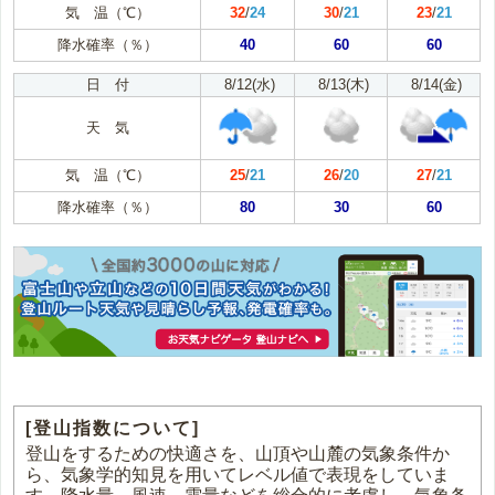
気 温（℃）
32
/
24
30
/
21
23
/
21
降水確率（％）
40
60
60
日 付
8/12(水)
8/13(木)
8/14(金)
天 気
気 温（℃）
25
/
21
26
/
20
27
/
21
降水確率（％）
80
30
60
[登山指数について]
登山をするための快適さを、山頂や山麓の気象条件か
ら、気象学的知見を用いてレベル値で表現をしていま