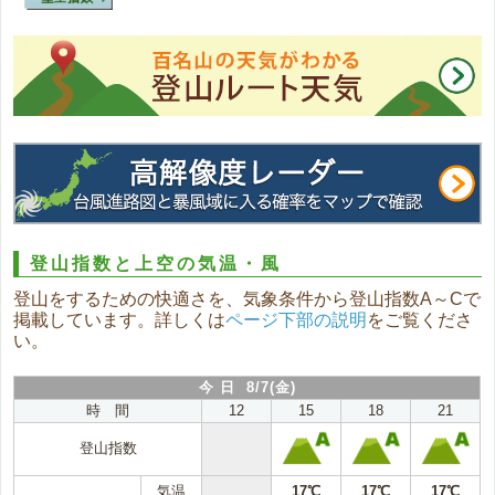
登山指数と上空の気温・風
登山をするための快適さを、気象条件から登山指数A～Cで
掲載しています。詳しくは
ページ下部の説明
をご覧くださ
い。
今 日 8/7(金)
時 間
12
15
18
21
登山指数
気温
17℃
17℃
17℃