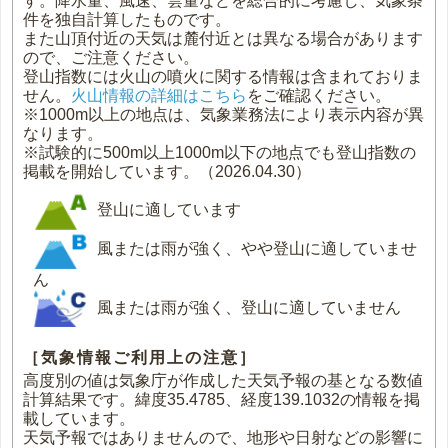
す。降水量、風速、雲量などを総合的に考慮し、気象条
件を独自計算したものです。
また山頂付近の天気は麓付近とは異なる場合があります
ので、ご注意ください。
登山指数には火山の噴火に関する情報は含まれておりま
せん。
火山情報の詳細はこちら
をご確認ください。
※1000m以上の地点は、気象業務法により表示内容が異
なります。
※試験的に500m以上1000m以下の地点でも登山指数の
掲載を開始しています。（2026.04.30）
登山に適しています
風または雨が強く、やや登山に適していませ
ん
風または雨が強く、登山に適していません
［気象情報ご利用上の注意］
高度別の値は気象庁が作成した天気予報の基となる数値
計算結果です。緯度35.4785、経度139.1032の情報を掲
載しています。
天気予報ではありませんので、地形や日射などの影響に