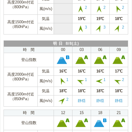
高度2000m付近
（800hPa）
2
2
2
風(m/s)
気温
19℃
19℃
18℃
高度1500m付近
（850hPa）
3
3
2
風(m/s)
明 日 8/8(土)
時 間
00
03
06
09
登山指数
気温
16℃
16℃
16℃
17℃
高度2000m付近
（800hPa）
1
1
1
2
風(m/s)
気温
18℃
18℃
18℃
18℃
高度1500m付近
（850hPa）
2
風(m/s)
静穏
静穏
静穏
時 間
12
15
18
21
登山指数