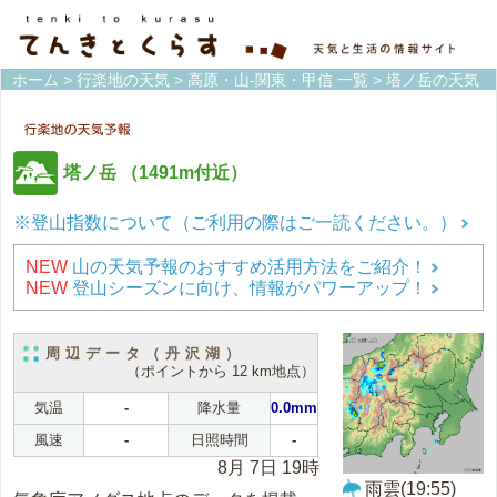
ホーム
>
行楽地の天気
>
高原・山-関東・甲信 一覧
> 塔ノ岳の天気
塔ノ岳
（1491m付近）
※登山指数について（ご利用の際はご一読ください。）
NEW
山の天気予報のおすすめ活用方法をご紹介！
NEW
登山シーズンに向け、情報がパワーアップ！
周辺データ（丹沢湖）
（ポイントから 12 km地点）
気温
-
降水量
0.0mm
風速
-
日照時間
-
8月 7日 19時
雨雲(19:55)