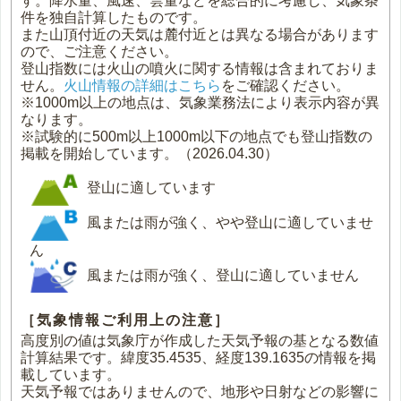
す。降水量、風速、雲量などを総合的に考慮し、気象条
件を独自計算したものです。
また山頂付近の天気は麓付近とは異なる場合があります
ので、ご注意ください。
登山指数には火山の噴火に関する情報は含まれておりま
せん。
火山情報の詳細はこちら
をご確認ください。
※1000m以上の地点は、気象業務法により表示内容が異
なります。
※試験的に500m以上1000m以下の地点でも登山指数の
掲載を開始しています。（2026.04.30）
登山に適しています
風または雨が強く、やや登山に適していませ
ん
風または雨が強く、登山に適していません
［気象情報ご利用上の注意］
高度別の値は気象庁が作成した天気予報の基となる数値
計算結果です。緯度35.4535、経度139.1635の情報を掲
載しています。
天気予報ではありませんので、地形や日射などの影響に