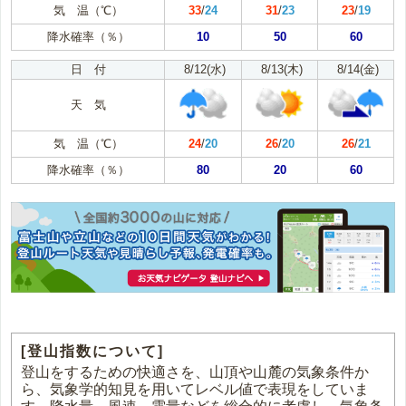
気 温（℃）
33
/
24
31
/
23
23
/
19
降水確率（％）
10
50
60
日 付
8/12(水)
8/13(木)
8/14(金)
天 気
気 温（℃）
24
/
20
26
/
20
26
/
21
降水確率（％）
80
20
60
[登山指数について]
登山をするための快適さを、山頂や山麓の気象条件か
ら、気象学的知見を用いてレベル値で表現をしていま