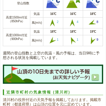
登山指数
気温
16℃
16℃
18℃
高度1500m付近
（850hPa）
2
4
8
風(m/s)
気温
18℃
18℃
19℃
高度1000m付近
（900hPa）
1
1
9
風(m/s)
週間の登山指数と上空の気温・風の予報は、当日9時に予
想される状況を掲載しています。
近隣市町村の気象情報
(清川村)
清川村の役所付近の天気予報を掲載しております。掲載市
町村（都道府県）は山頂の位置を元に定めています。