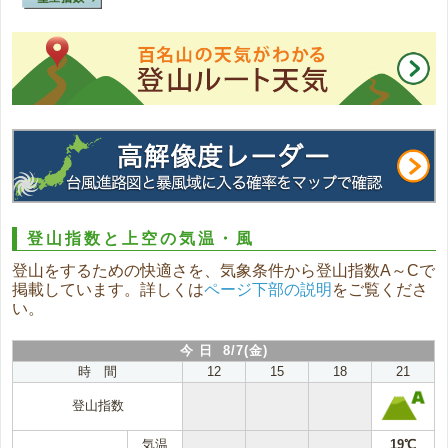
登山指数と上空の気温・風
登山をするための快適さを、気象条件から登山指数A～Cで
掲載しています。詳しくは
ページ下部の説明
をご覧くださ
い。
今 日 8/7(金)
時 間
12
15
18
21
登山指数
気温
19℃