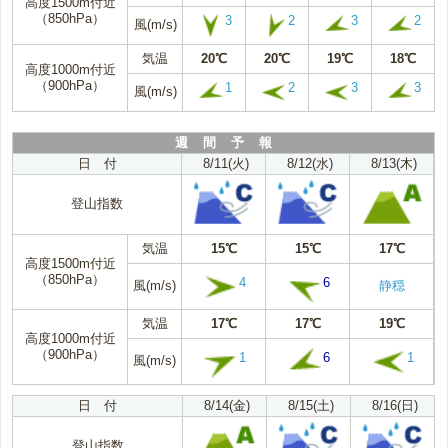
高度1500m付近
（850hPa）
3
2
3
2
風(m/s)
気温
20℃
20℃
19℃
18℃
高度1000m付近
（900hPa）
1
2
3
3
風(m/s)
週 間 予 報
日 付
8/11(火)
8/12(水)
8/13(木)
登山指数
気温
15℃
15℃
17℃
高度1500m付近
（850hPa）
4
6
風(m/s)
静穏
気温
17℃
17℃
19℃
高度1000m付近
（900hPa）
1
6
1
風(m/s)
日 付
8/14(金)
8/15(土)
8/16(日)
登山指数