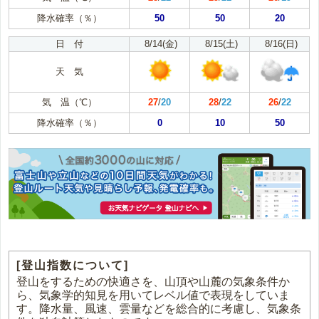
降水確率（％）
50
50
20
日 付
8/14(金)
8/15(土)
8/16(日)
天 気
気 温（℃）
27
/
20
28
/
22
26
/
22
降水確率（％）
0
10
50
[登山指数について]
登山をするための快適さを、山頂や山麓の気象条件か
ら、気象学的知見を用いてレベル値で表現をしていま
す。降水量、風速、雲量などを総合的に考慮し、気象条