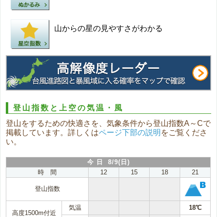
山からの星の見やすさがわかる
登山指数と上空の気温・風
登山をするための快適さを、気象条件から登山指数A～Cで
掲載しています。詳しくは
ページ下部の説明
をご覧くださ
い。
今 日 8/9(日)
時 間
12
15
18
21
登山指数
気温
18℃
高度1500m付近