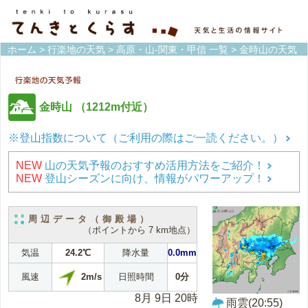
ホーム
>
行楽地の天気
>
高原・山-関東・甲信 一覧
> 金時山の天気
金時山
（1212m付近）
※登山指数について（ご利用の際はご一読ください。）
NEW
山の天気予報のおすすめ活用方法をご紹介！
NEW
登山シーズンに向け、情報がパワーアップ！
周辺データ（御殿場）
（ポイントから 7 km地点）
気温
24.2℃
降水量
0.0mm
2m/s
風速
日照時間
0分
8月 9日 20時
雨雲(20:55)