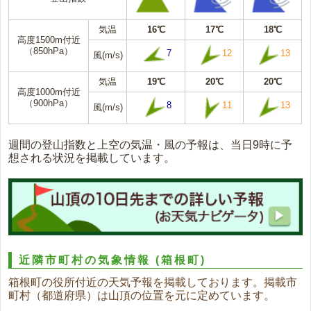
気温
16℃
17℃
18℃
高度1500m付近
（850hPa）
7
12
13
風(m/s)
気温
19℃
20℃
20℃
高度1000m付近
（900hPa）
8
11
13
風(m/s)
週間の登山指数と上空の気温・風の予報は、当日9時に予
想される状況を掲載しています。
近隣市町村の気象情報
(箱根町)
箱根町の役所付近の天気予報を掲載しております。掲載市
町村（都道府県）は山頂の位置を元に定めています。