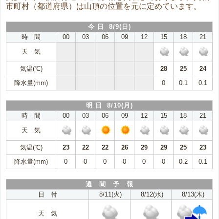
市町村（都道府県）は山頂の位置を元に定めています。
今 日 8/9(日)
時 間
00
03
06
09
12
15
18
21
天 気
気温(℃)
28
25
24
降水量(mm)
0
0.1
0.1
明 日 8/10(月)
時 間
00
03
06
09
12
15
18
21
天 気
気温(℃)
23
22
22
26
29
29
25
23
降水量(mm)
0
0
0
0
0
0
0.2
0.1
週 間 予 報
日 付
8/11(火)
8/12(水)
8/13(木)
天 気