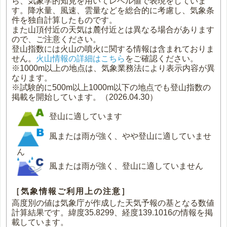
ら、気象学的知見を用いてレベル値で表現をしていま
す。降水量、風速、雲量などを総合的に考慮し、気象条
件を独自計算したものです。
また山頂付近の天気は麓付近とは異なる場合があります
ので、ご注意ください。
登山指数には火山の噴火に関する情報は含まれておりま
せん。
火山情報の詳細はこちら
をご確認ください。
※1000m以上の地点は、気象業務法により表示内容が異
なります。
※試験的に500m以上1000m以下の地点でも登山指数の
掲載を開始しています。（2026.04.30）
登山に適しています
風または雨が強く、やや登山に適していませ
ん
風または雨が強く、登山に適していません
［気象情報ご利用上の注意］
高度別の値は気象庁が作成した天気予報の基となる数値
計算結果です。緯度35.8299、経度139.1016の情報を掲
載しています。