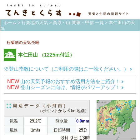
ホーム
>
行楽地の天気
>
高原・山-関東・甲信 一覧
> 本仁田山の天
気
本仁田山
（1225m付近）
※登山指数について（ご利用の際はご一読ください。）
NEW
山の天気予報のおすすめ活用方法をご紹介！
NEW
登山シーズンに向け、情報がパワーアップ！
周辺データ（小河内）
（ポイントから 6 km地点）
気温
29.2℃
降水量
0.0mm
風速
1m/s
日照時間
25分
8月 9日 13時