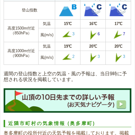
登山指数
気温
15℃
16℃
17℃
高度1500m付近
（850hPa）
3
6
7
風(m/s)
気温
19℃
20℃
20℃
高度1000m付近
（900hPa）
2
3
3
風(m/s)
週間の登山指数と上空の気温・風の予報は、当日9時に予
想される状況を掲載しています。
近隣市町村の気象情報
(奥多摩町)
奥多摩町の役所付近の天気予報を掲載しております。掲載