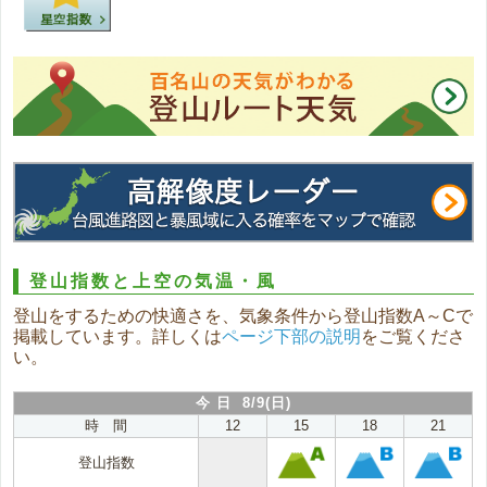
登山指数と上空の気温・風
登山をするための快適さを、気象条件から登山指数A～Cで
掲載しています。詳しくは
ページ下部の説明
をご覧くださ
い。
今 日 8/9(日)
時 間
12
15
18
21
登山指数