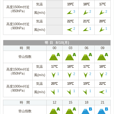
気温
19℃
18℃
17℃
高度1500m付近
（850hPa）
3
2
2
風(m/s)
気温
22℃
21℃
20℃
高度1000m付近
（900hPa）
2
1
1
風(m/s)
明 日 8/10(月)
時 間
00
03
06
09
登山指数
気温
17℃
18℃
17℃
18℃
高度1500m付近
（850hPa）
1
2
2
2
風(m/s)
気温
20℃
19℃
19℃
22℃
高度1000m付近
（900hPa）
1
1
1
1
風(m/s)
時 間
12
15
18
21
登山指数