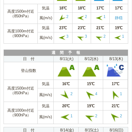
気温
18℃
18℃
17℃
17℃
高度1500m付近
（850hPa）
2
2
1
風(m/s)
静穏
気温
23℃
23℃
21℃
19℃
高度1000m付近
（900hPa）
3
3
2
1
風(m/s)
週 間 予 報
日 付
8/11(火)
8/12(水)
8/13(木)
登山指数
気温
16℃
15℃
17℃
高度1500m付近
（850hPa）
2
4
1
風(m/s)
気温
20℃
19℃
21℃
高度1000m付近
（900hPa）
1
2
2
風(m/s)
日 付
8/14(金)
8/15(土)
8/16(日)