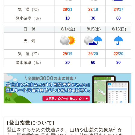
気 温（℃）
28
/
21
27
/
18
24
/
17
降水確率（％）
10
30
60
日 付
8/14(金)
8/15(土)
8/16(日)
天 気
気 温（℃）
25
/
19
25
/
20
22
/
20
降水確率（％）
20
60
90
[登山指数について]
登山をするための快適さを、山頂や山麓の気象条件か