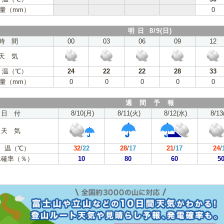
量（mm）
0
明 日 8/9(日)
時 間
00
03
06
09
12
天 気
 温（℃）
24
22
22
28
33
量（mm）
0
0
0
0
0
週 間 予 報
日 付
8/10(月)
8/11(火)
8/12(水)
8/13
天 気
 温（℃）
32
/
22
28
/
17
21
/
17
24
/
水確率（％）
10
80
60
5