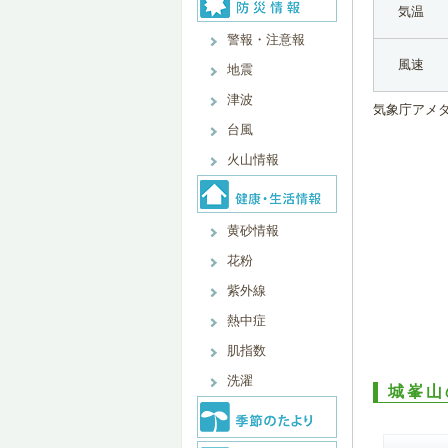
気温
警報・注意報
風速
地震
津波
気象庁アメ
台風
火山情報
黄砂情報
花粉
紫外線
熱中症
肌指数
洗濯
城峯山