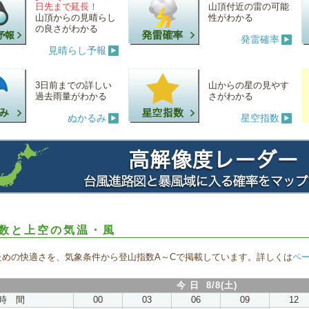
日先まで延長！
山頂付近の雷の可能
山頂からの見晴らし
性がわかる
の良さがわかる
発雷確率
見晴らし予報
3日前までの詳しい
山からの星の見やす
過去雨量がわかる
さがわかる
ぬかるみ
星空指数
数と上空の気温・風
ための快適さを、気象条件から登山指数A～Cで掲載しています。詳しくは
ペ
今 日 8/8(土)
時 間
00
03
06
09
12