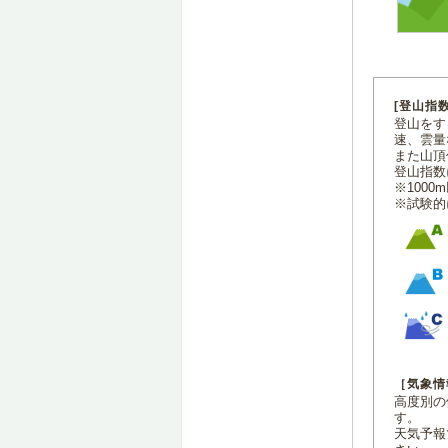
[登山指
登山をす
速、雲量
また山頂
登山指数
※100
※試験的
［気象情
高度別の
す。
天気予報