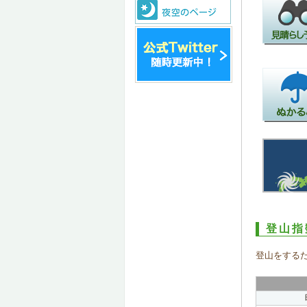
登山指
登山をする