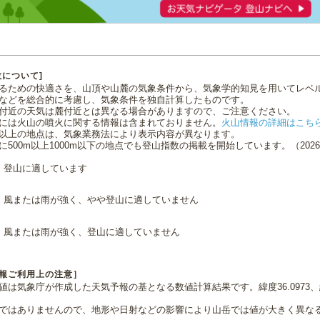
数について]
るための快適さを、山頂や山麓の気象条件から、気象学的知見を用いてレベ
などを総合的に考慮し、気象条件を独自計算したものです。
付近の天気は麓付近とは異なる場合がありますので、ご注意ください。
には火山の噴火に関する情報は含まれておりません。
火山情報の詳細はこち
0m以上の地点は、気象業務法により表示内容が異なります。
に500m以上1000m以下の地点でも登山指数の掲載を開始しています。（2026.0
登山に適しています
風または雨が強く、やや登山に適していません
風または雨が強く、登山に適していません
報ご利用上の注意］
値は気象庁が作成した天気予報の基となる数値計算結果です。緯度36.0973、経
ではありませんので、地形や日射などの影響により山岳では値が大きく異な