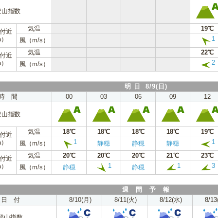
登山指数
気温
19℃
m付近
1
a）
風（m/s）
気温
22℃
m付近
2
a）
風（m/s）
明 日 8/9(日)
時 間
00
03
06
09
12
登山指数
気温
18℃
18℃
18℃
18℃
19℃
m付近
1
1
a）
風（m/s）
静穏
静穏
静穏
気温
20℃
20℃
20℃
21℃
23℃
m付近
1
1
3
a）
風（m/s）
静穏
静穏
週 間 予 報
日 付
8/10(月)
8/11(火)
8/12(水)
8/13
登山指数