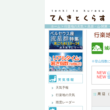
ホーム
>
行楽地の天気
>
高原・山-関東
城
※登山指数
NEW
NEW
天気予報
周辺
行楽地の天気
雨雲レーダー