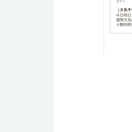
さい。
［天気予
今日明日天
週間天気
※数時間