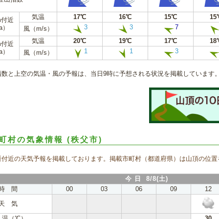
気温
17℃
16℃
15℃
15
m付近
3
3
7
a）
風（m/s）
気温
20℃
19℃
17℃
18
m付近
1
1
3
a）
風（m/s）
指数と上空の気温・風の予報は、当日9時に予想される状況を掲載しています
町村の気象情報
(秩父市)
所付近の天気予報を掲載しております。掲載市町村（都道府県）は山頂の位置
今 日 8/8(土)
時 間
00
03
06
09
12
天 気
 温（℃）
30