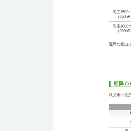
高度1500
（850hP
高度1000
（900hP
週間の登山
近隣市
秩父市の役
気