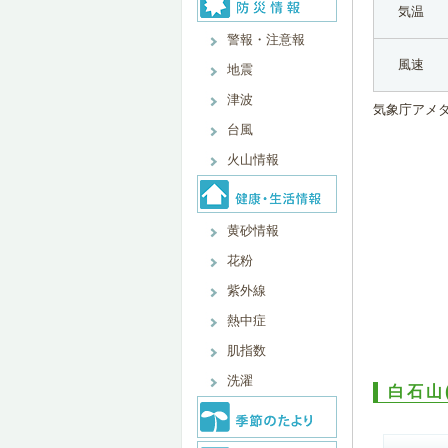
気温
警報・注意報
風速
地震
津波
気象庁アメ
台風
火山情報
黄砂情報
花粉
紫外線
熱中症
肌指数
洗濯
白石山