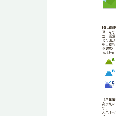
[登山指
登山をす
速、雲量
また山頂
登山指数
※100
※試験的
［気象情
高度別の
す。
天気予報