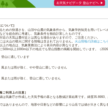
数について]
るための快適さを、山頂や山麓の気象条件から、気象学的知見を用いてレベ
などを総合的に考慮し、気象条件を独自計算したものです。
付近の天気は麓付近とは異なる場合がありますので、ご注意ください。
には火山の噴火に関する情報は含まれておりません。
火山情報の詳細はこち
0m以上の地点は、気象業務法により表示内容が異なります。
に500m以上1000m以下の地点でも登山指数の掲載を開始しています。（2026.0
登山に適しています
風または雨が強く、やや登山に適していません
風または雨が強く、登山に適していません
報ご利用上の注意］
値は気象庁が作成した天気予報の基となる数値計算結果です。緯度35.8993、経
ではありませんので、地形や日射などの影響により山岳では値が大きく異な