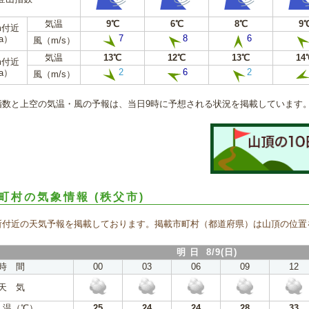
気温
9℃
6℃
8℃
9
m付近
7
8
6
a）
風（m/s）
気温
13℃
12℃
13℃
14
m付近
2
6
2
a）
風（m/s）
指数と上空の気温・風の予報は、当日9時に予想される状況を掲載しています
町村の気象情報
(秩父市)
所付近の天気予報を掲載しております。掲載市町村（都道府県）は山頂の位置
明 日 8/9(日)
時 間
00
03
06
09
12
天 気
 温（℃）
25
24
24
28
33