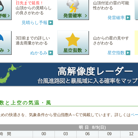
日先まで延長！
山頂付近の雷の可能
山頂からの見晴らし
性がわかる
の良さがわかる
発雷確率
見晴らし予報
3日前までの詳しい
山からの星の見やす
過去雨量がわかる
さがわかる
ぬかるみ
星空指数
数と上空の気温・風
ための快適さを、気象条件から登山指数A～Cで掲載しています。詳しくは
ペ
明 日 8/9(日)
時 間
00
03
06
09
12