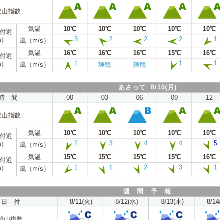
登山指数
気温
10℃
10℃
10℃
10℃
10℃
m付近
3
2
2
2
1
a）
風（m/s）
気温
16℃
16℃
16℃
15℃
16℃
m付近
1
1
1
a）
風（m/s）
静穏
静穏
あさって 8/10(月)
時 間
00
03
06
09
12
登山指数
気温
10℃
10℃
10℃
10℃
10℃
m付近
2
3
4
4
5
a）
風（m/s）
気温
15℃
15℃
15℃
15℃
16℃
m付近
1
1
2
3
1
a）
風（m/s）
週 間 予 報
日 付
8/11(火)
8/12(水)
8/13(木)
8/14
登山指数