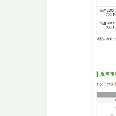
高度3100
（700hP
高度2000
（800hP
週間の登山
近隣市
秩父市の役
気