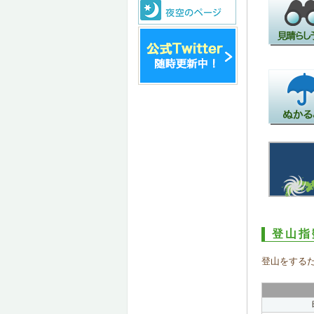
登山指
登山をする