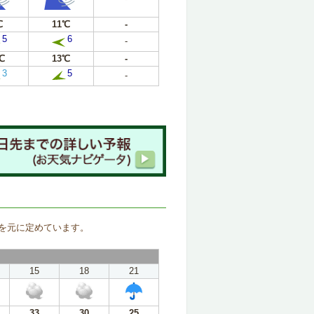
℃
11℃
-
5
6
-
℃
13℃
-
3
5
-
。
を元に定めています。
15
18
21
33
30
25