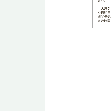
さい。
［天気予
今日明日天
週間天気
※数時間