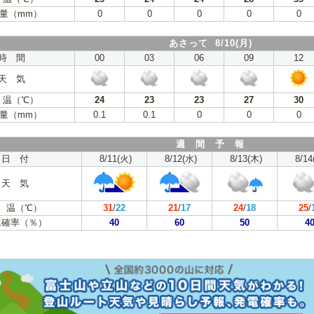
量（mm）
0
0
0
0
0
あさって 8/10(月)
時 間
00
03
06
09
12
天 気
 温（℃）
24
23
23
27
30
量（mm）
0.1
0.1
0
0
0
週 間 予 報
日 付
8/11(火)
8/12(水)
8/13(木)
8/14
天 気
 温（℃）
31
/
22
21
/
17
24
/
18
25
/
水確率（％）
40
60
50
4