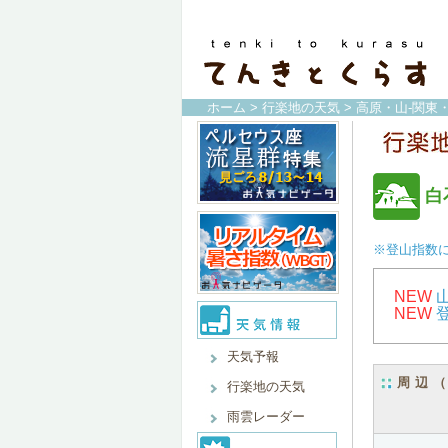
ホーム
>
行楽地の天気
>
高原・山-関東
白
※登山指数
NEW
NEW
天気予報
周辺
行楽地の天気
雨雲レーダー