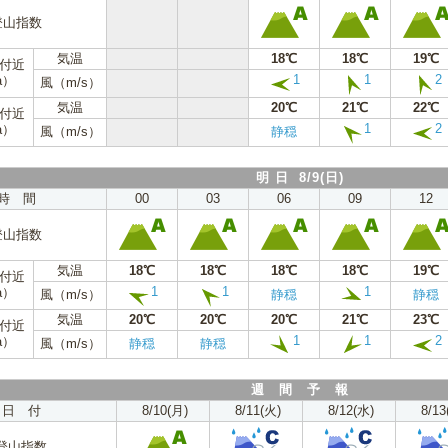
登山指数
気温
18℃
18℃
19℃
m付近
1
1
2
a）
風（m/s）
気温
20℃
21℃
22℃
m付近
1
2
a）
風（m/s）
静穏
明 日 8/9(日)
時 間
00
03
06
09
12
登山指数
気温
18℃
18℃
18℃
18℃
19℃
m付近
1
1
1
a）
風（m/s）
静穏
静穏
気温
20℃
20℃
20℃
21℃
23℃
m付近
1
1
2
a）
風（m/s）
静穏
静穏
週 間 予 報
日 付
8/10(月)
8/11(火)
8/12(水)
8/13
登山指数