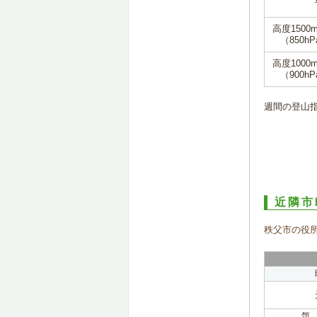
高度1500
（850hP
高度1000
（900hP
週間の登山
近隣市
秩父市の役
気