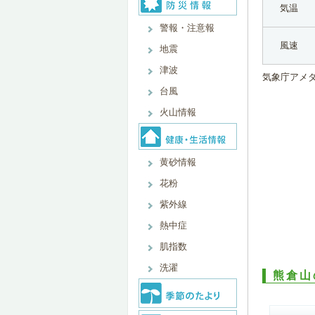
気温
警報・注意報
風速
地震
津波
気象庁アメ
台風
火山情報
黄砂情報
花粉
紫外線
熱中症
肌指数
洗濯
熊倉山