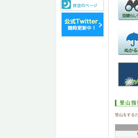
登山指
登山をする