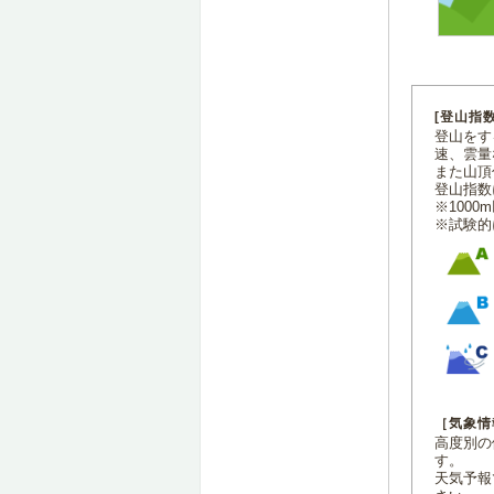
[登山指
登山をす
速、雲量
また山頂
登山指数
※100
※試験的
［気象情
高度別の
す。
天気予報