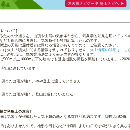
数について]
るための快適さを、山頂や山麓の気象条件から、気象学的知見を用いてレベ
などを総合的に考慮し、気象条件を独自計算したものです。
付近の天気は麓付近とは異なる場合がありますので、ご注意ください。
には火山の噴火に関する情報は含まれておりません。
火山情報の詳細はこち
0m以上の地点は、気象業務法により表示内容が異なります。
に500m以上1000m以下の地点でも登山指数の掲載を開始しています。（2026.0
登山に適しています
風または雨が強く、やや登山に適していません
風または雨が強く、登山に適していません
報ご利用上の注意］
値は気象庁が作成した天気予報の基となる数値計算結果です。緯度35.9246、経
ではありませんので、地形や日射などの影響により山岳では値が大きく異な