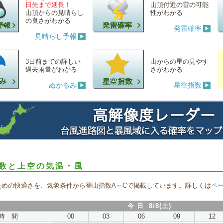
日先まで延長！
山頂付近の雷の可能
山頂からの見晴らし
性がわかる
の良さがわかる
発雷確率
見晴らし予報
3日前までの詳しい
山からの星の見やす
過去雨量がわかる
さがわかる
ぬかるみ
星空指数
数と上空の気温・風
ための快適さを、気象条件から登山指数A～Cで掲載しています。詳しくは
ペ
今 日 8/8(土)
時 間
00
03
06
09
12