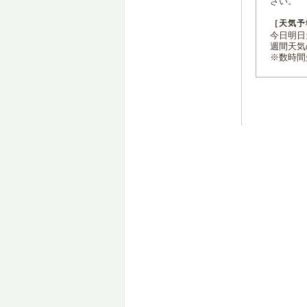
さい。
［天気予
今日明日天
週間天気
※数時間