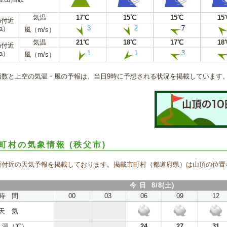
気温
17℃
15℃
15℃
15
m付近
3
2
7
a）
風（m/s）
気温
21℃
18℃
17℃
18
m付近
1
1
3
a）
風（m/s）
指数と上空の気温・風の予報は、当日9時に予想される状況を掲載しています
町村の気象情報
(秩父市)
所付近の天気予報を掲載しております。掲載市町村（都道府県）は山頂の位置
今 日 8/8(土)
時 間
00
03
06
09
12
天 気
 温（℃）
24
27
31