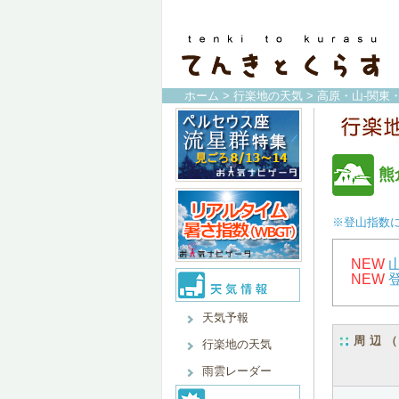
ホーム
>
行楽地の天気
>
高原・山-関東
熊
※登山指数
NEW
NEW
天気予報
周辺
行楽地の天気
雨雲レーダー