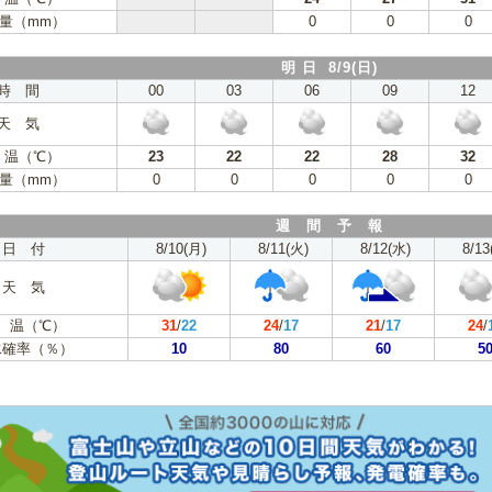
量（mm）
0
0
0
明 日 8/9(日)
時 間
00
03
06
09
12
天 気
 温（℃）
23
22
22
28
32
量（mm）
0
0
0
0
0
週 間 予 報
日 付
8/10(月)
8/11(火)
8/12(水)
8/13
天 気
 温（℃）
31
/
22
24
/
17
21
/
17
24
/
水確率（％）
10
80
60
5