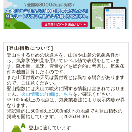
[登山指数について]
登山をするための快適さを、山頂や山麓の気象条件か
ら、気象学的知見を用いてレベル値で表現をしていま
す。降水量、風速、雲量などを総合的に考慮し、気象条
件を独自計算したものです。
また山頂付近の天気は麓付近とは異なる場合があります
ので、ご注意ください。
登山指数には火山の噴火に関する情報は含まれておりま
せん。
火山情報の詳細はこちら
をご確認ください。
※1000m以上の地点は、気象業務法により表示内容が異
なります。
※試験的に500m以上1000m以下の地点でも登山指数の
掲載を開始しています。（2026.04.30）
登山に適しています