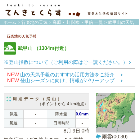
ホーム
>
行楽地の天気
>
高原・山-関東・甲信 一覧
> 武甲山の天気
武甲山
（1304m付近）
※登山指数について（ご利用の際はご一読ください。）
NEW
山の天気予報のおすすめ活用方法をご紹介！
NEW
登山シーズンに向け、情報がパワーアップ！
周辺データ（浦山）
（ポイントから 4 km地点）
気温
-
降水量
0.0mm
風速
-
日照時間
-
8月 9日 0時
雨雲(00:30)