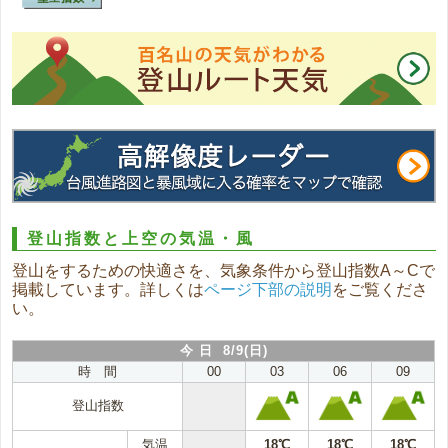
登山指数と上空の気温・風
登山をするための快適さを、気象条件から登山指数A～Cで
掲載しています。詳しくは
ページ下部の説明
をご覧くださ
い。
今 日 8/9(日)
時 間
00
03
06
09
登山指数
気温
18℃
18℃
18℃