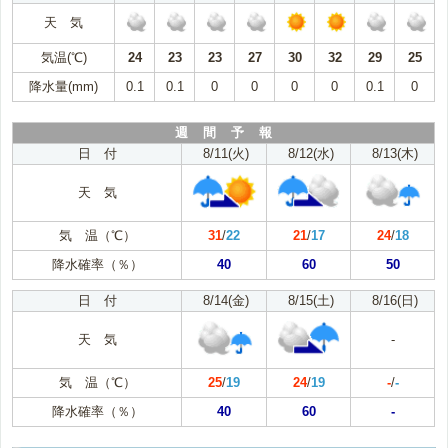
天 気
気温(℃)
24
23
23
27
30
32
29
25
降水量(mm)
0.1
0.1
0
0
0
0
0.1
0
週 間 予 報
日 付
8/11(火)
8/12(水)
8/13(木)
天 気
気 温（℃）
31
/
22
21
/
17
24
/
18
降水確率（％）
40
60
50
日 付
8/14(金)
8/15(土)
8/16(日)
天 気
-
気 温（℃）
25
/
19
24
/
19
-
/
-
降水確率（％）
40
60
-