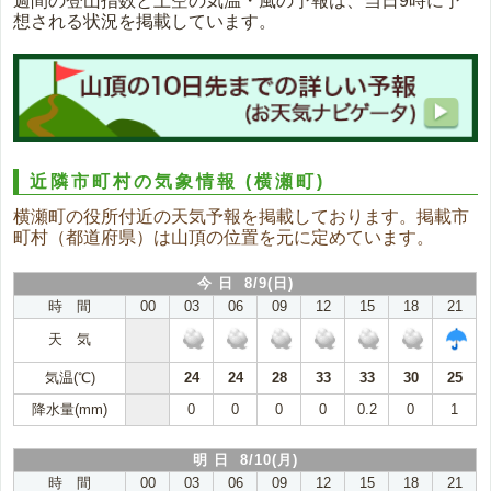
週間の登山指数と上空の気温・風の予報は、当日9時に予
想される状況を掲載しています。
近隣市町村の気象情報
(横瀬町)
横瀬町の役所付近の天気予報を掲載しております。掲載市
町村（都道府県）は山頂の位置を元に定めています。
今 日 8/9(日)
時 間
00
03
06
09
12
15
18
21
天 気
気温(℃)
24
24
28
33
33
30
25
降水量(mm)
0
0
0
0
0.2
0
1
明 日 8/10(月)
時 間
00
03
06
09
12
15
18
21