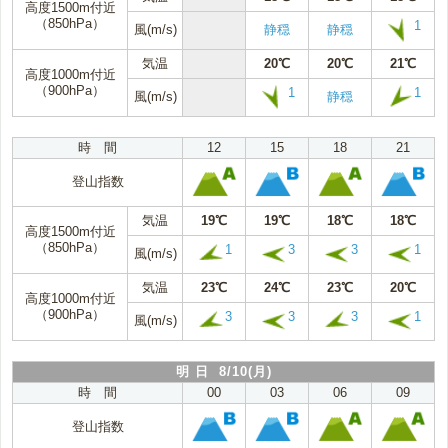
高度1500m付近
（850hPa）
1
風(m/s)
静穏
静穏
気温
20℃
20℃
21℃
高度1000m付近
（900hPa）
1
1
風(m/s)
静穏
時 間
12
15
18
21
登山指数
気温
19℃
19℃
18℃
18℃
高度1500m付近
（850hPa）
1
3
3
1
風(m/s)
気温
23℃
24℃
23℃
20℃
高度1000m付近
（900hPa）
3
3
3
1
風(m/s)
明 日 8/10(月)
時 間
00
03
06
09
登山指数