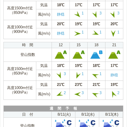
気温
18℃
17℃
17℃
17℃
高度1500m付近
（850hPa）
1
3
3
風(m/s)
静穏
気温
20℃
19℃
19℃
20℃
高度1000m付近
（900hPa）
1
1
1
風(m/s)
静穏
時 間
12
15
18
21
登山指数
気温
18℃
19℃
18℃
17℃
高度1500m付近
（850hPa）
3
1
1
風(m/s)
静穏
気温
21℃
23℃
21℃
19℃
高度1000m付近
（900hPa）
2
3
3
2
風(m/s)
週 間 予 報
日 付
8/11(火)
8/12(水)
8/13(木)
登山指数