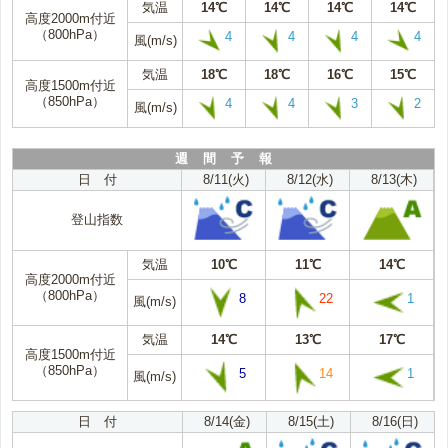
気温
14℃
14℃
14℃
14℃
高度2000m付近
（800hPa）
4
4
4
4
風(m/s)
気温
18℃
18℃
16℃
15℃
高度1500m付近
（850hPa）
4
4
3
2
風(m/s)
週 間 予 報
日 付
8/11(火)
8/12(水)
8/13(木)
登山指数
気温
10℃
11℃
14℃
高度2000m付近
（800hPa）
8
22
1
風(m/s)
気温
14℃
13℃
17℃
高度1500m付近
（850hPa）
5
14
1
風(m/s)
日 付
8/14(金)
8/15(土)
8/16(日)