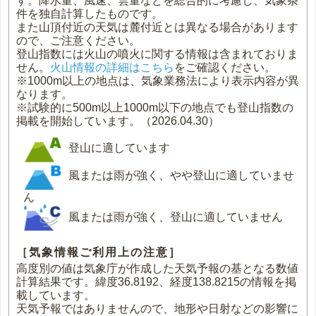
す。降水量、風速、雲量などを総合的に考慮し、気象条
件を独自計算したものです。
また山頂付近の天気は麓付近とは異なる場合があります
ので、ご注意ください。
登山指数には火山の噴火に関する情報は含まれておりま
せん。
火山情報の詳細はこちら
をご確認ください。
※1000m以上の地点は、気象業務法により表示内容が異
なります。
※試験的に500m以上1000m以下の地点でも登山指数の
掲載を開始しています。（2026.04.30）
登山に適しています
風または雨が強く、やや登山に適していませ
ん
風または雨が強く、登山に適していません
［気象情報ご利用上の注意］
高度別の値は気象庁が作成した天気予報の基となる数値
計算結果です。緯度36.8192、経度138.8215の情報を掲
載しています。
天気予報ではありませんので、地形や日射などの影響に