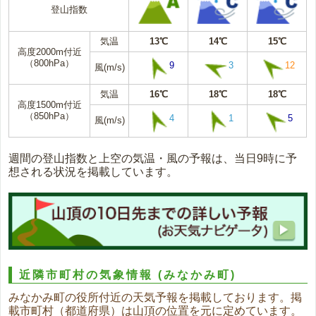
登山指数
気温
13℃
14℃
15℃
高度2000m付近
（800hPa）
9
3
12
風(m/s)
気温
16℃
18℃
18℃
高度1500m付近
（850hPa）
4
1
5
風(m/s)
週間の登山指数と上空の気温・風の予報は、当日9時に予
想される状況を掲載しています。
近隣市町村の気象情報
(みなかみ町)
みなかみ町の役所付近の天気予報を掲載しております。掲
載市町村（都道府県）は山頂の位置を元に定めています。