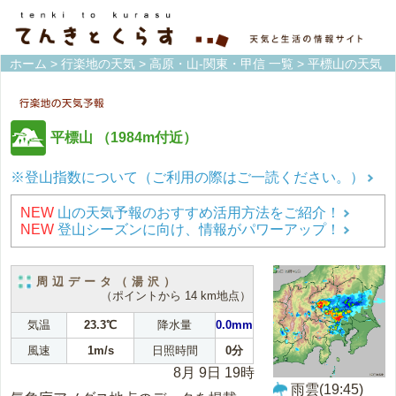
ホーム
>
行楽地の天気
>
高原・山-関東・甲信 一覧
> 平標山の天気
平標山
（1984m付近）
※登山指数について（ご利用の際はご一読ください。）
NEW
山の天気予報のおすすめ活用方法をご紹介！
NEW
登山シーズンに向け、情報がパワーアップ！
周辺データ（湯沢）
（ポイントから 14 km地点）
気温
23.3℃
降水量
0.0mm
風速
1m/s
日照時間
0分
8月 9日 19時
雨雲(19:45)