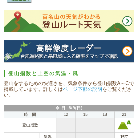
登山指数と上空の気温・風
登山をするための快適さを、気象条件から登山指数A～Cで
掲載しています。詳しくは
ページ下部の説明
をご覧くださ
い。
今 日 8/9(日)
時 間
12
15
18
21
登山指数
気温
15℃