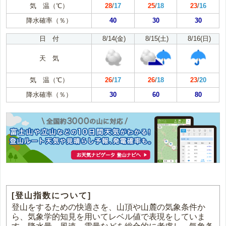
気 温（℃）
28
/
17
25
/
18
23
/
16
降水確率（％）
40
30
30
日 付
8/14(金)
8/15(土)
8/16(日)
天 気
気 温（℃）
26
/
17
26
/
18
23
/
20
降水確率（％）
30
60
80
[登山指数について]
登山をするための快適さを、山頂や山麓の気象条件か
ら、気象学的知見を用いてレベル値で表現をしていま