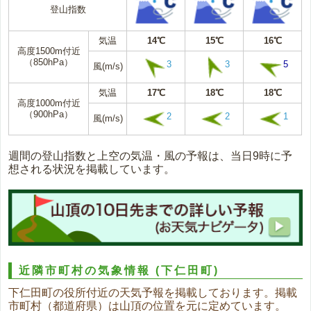
登山指数
気温
14℃
15℃
16℃
高度1500m付近
（850hPa）
3
3
5
風(m/s)
気温
17℃
18℃
18℃
高度1000m付近
（900hPa）
2
2
1
風(m/s)
週間の登山指数と上空の気温・風の予報は、当日9時に予
想される状況を掲載しています。
近隣市町村の気象情報
(下仁田町)
下仁田町の役所付近の天気予報を掲載しております。掲載
市町村（都道府県）は山頂の位置を元に定めています。