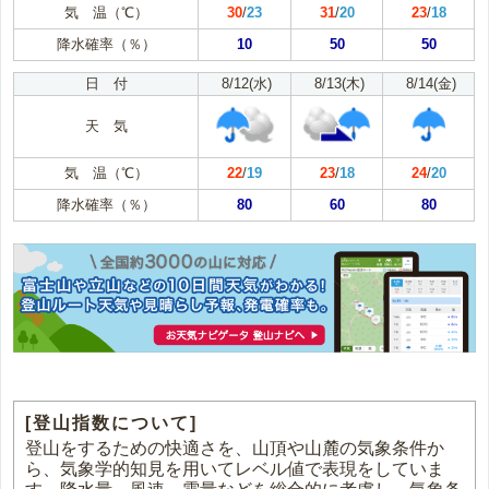
気 温（℃）
30
/
23
31
/
20
23
/
18
降水確率（％）
10
50
50
日 付
8/12(水)
8/13(木)
8/14(金)
天 気
気 温（℃）
22
/
19
23
/
18
24
/
20
降水確率（％）
80
60
80
[登山指数について]
登山をするための快適さを、山頂や山麓の気象条件か
ら、気象学的知見を用いてレベル値で表現をしていま