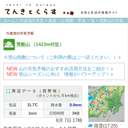
ホーム
>
行楽地の天気
>
高原・山-関東・甲信 一覧
> 荒船山の天気
荒船山
（1423m付近）
※登山指数について（ご利用の際はご一読ください。）
NEW
山の天気予報のおすすめ活用方法をご紹介！
NEW
登山シーズンに向け、情報がパワーアップ！
周辺データ（西野牧）
（ポイントから 8 km地点）
気温
31.7℃
降水量
0.0mm
風速
1m/s
日照時間
34分
8月 7日 17時
雨雲(17:25)