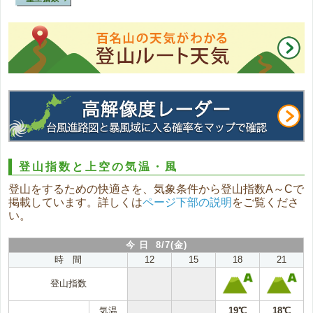
登山指数と上空の気温・風
登山をするための快適さを、気象条件から登山指数A～Cで
掲載しています。詳しくは
ページ下部の説明
をご覧くださ
い。
今 日 8/7(金)
時 間
12
15
18
21
登山指数
気温
19℃
18℃