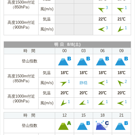
高度1500m付近
（850hPa）
3
1
風(m/s)
気温
22℃
21℃
高度1000m付近
（900hPa）
3
1
風(m/s)
明 日 8/8(土)
時 間
00
03
06
09
登山指数
気温
18℃
18℃
18℃
18℃
高度1500m付近
（850hPa）
1
1
2
風(m/s)
静穏
気温
20℃
20℃
20℃
20℃
高度1000m付近
（900hPa）
1
1
1
1
風(m/s)
時 間
12
15
18
21
登山指数