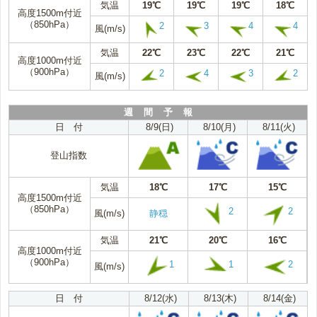
気温
19℃
19℃
19℃
18℃
高度1500m付近
（850hPa）
2
3
4
4
風(m/s)
気温
22℃
23℃
22℃
21℃
高度1000m付近
（900hPa）
2
4
3
2
風(m/s)
週 間 予 報
日 付
8/9(日)
8/10(月)
8/11(火)
登山指数
気温
18℃
17℃
15℃
高度1500m付近
（850hPa）
2
2
風(m/s)
静穏
気温
21℃
20℃
16℃
高度1000m付近
（900hPa）
1
1
2
風(m/s)
日 付
8/12(水)
8/13(木)
8/14(金)