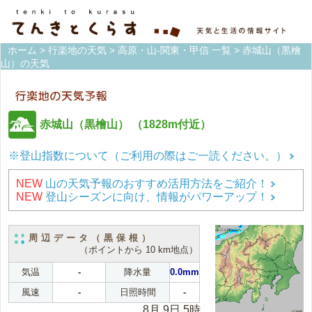
ホーム
>
行楽地の天気
>
高原・山-関東・甲信 一覧
> 赤城山（黒檜
山）の天気
赤城山（黒檜山）
（1828m付近）
※登山指数について（ご利用の際はご一読ください。）
NEW
山の天気予報のおすすめ活用方法をご紹介！
NEW
登山シーズンに向け、情報がパワーアップ！
周辺データ（黒保根）
（ポイントから 10 km地点）
気温
-
降水量
0.0mm
風速
-
日照時間
-
8月 9日 5時