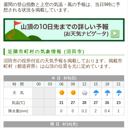
週間の登山指数と上空の気温・風の予報は、当日9時に予
想される状況を掲載しています。
近隣市町村の気象情報
(沼田市)
沼田市の役所付近の天気予報を掲載しております。掲載市
町村（都道府県）は山頂の位置を元に定めています。
今 日 8/9(日)
時 間
00
03
06
09
12
15
18
21
天 気
気温(℃)
21
27
28
27
26
23
降水量(mm)
0
0
0.2
2
0.4
1
明 日 8/10(月)