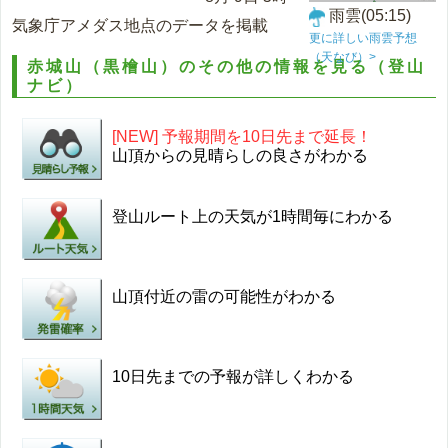
雨雲(05:15)
気象庁アメダス地点のデータを掲載
更に詳しい雨雲予想
（天なび）>
赤城山（黒檜山）のその他の情報を見る（登山
ナビ）
[NEW] 予報期間を10日先まで延長！
山頂からの見晴らしの良さがわかる
登山ルート上の天気が1時間毎にわかる
山頂付近の雷の可能性がわかる
10日先までの予報が詳しくわかる