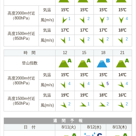
気温
15℃
15℃
15℃
15℃
高度2000m付近
（800hPa）
1
2
3
4
風(m/s)
気温
17℃
17℃
17℃
18℃
高度1500m付近
（850hPa）
1
2
2
2
風(m/s)
時 間
12
15
18
21
登山指数
気温
15℃
15℃
15℃
14℃
高度2000m付近
（800hPa）
4
4
5
4
風(m/s)
気温
19℃
19℃
18℃
16℃
高度1500m付近
（850hPa）
2
1
2
2
風(m/s)
週 間 予 報
日 付
8/11(火)
8/12(水)
8/13(木)