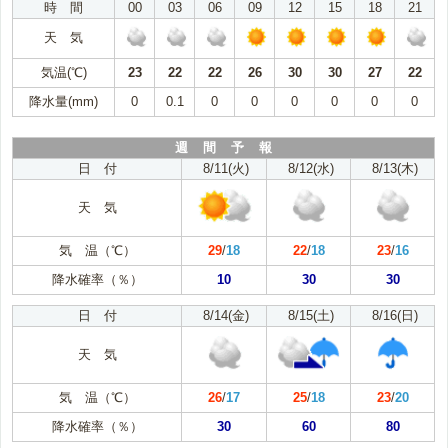
時 間
00
03
06
09
12
15
18
21
天 気
気温(℃)
23
22
22
26
30
30
27
22
降水量(mm)
0
0.1
0
0
0
0
0
0
週 間 予 報
日 付
8/11(火)
8/12(水)
8/13(木)
天 気
気 温（℃）
29
/
18
22
/
18
23
/
16
降水確率（％）
10
30
30
日 付
8/14(金)
8/15(土)
8/16(日)
天 気
気 温（℃）
26
/
17
25
/
18
23
/
20
降水確率（％）
30
60
80