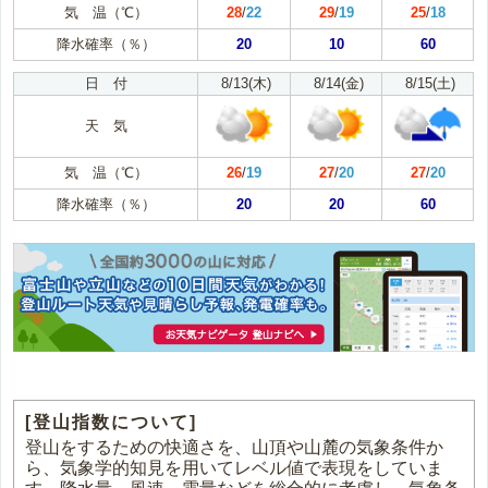
気 温（℃）
28
/
22
29
/
19
25
/
18
降水確率（％）
20
10
60
日 付
8/13(木)
8/14(金)
8/15(土)
天 気
気 温（℃）
26
/
19
27
/
20
27
/
20
降水確率（％）
20
20
60
[登山指数について]
登山をするための快適さを、山頂や山麓の気象条件か
ら、気象学的知見を用いてレベル値で表現をしていま