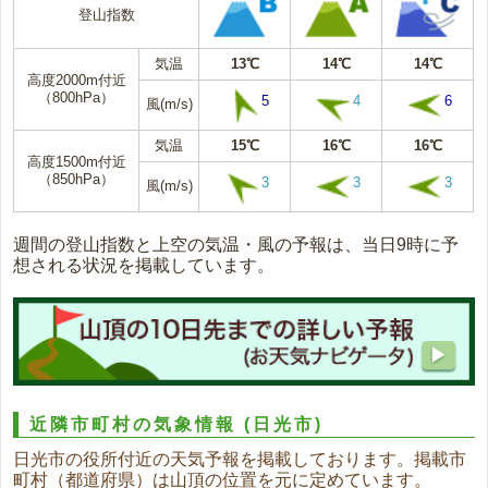
登山指数
気温
13℃
14℃
14℃
高度2000m付近
（800hPa）
5
4
6
風(m/s)
気温
15℃
16℃
16℃
高度1500m付近
（850hPa）
3
3
3
風(m/s)
週間の登山指数と上空の気温・風の予報は、当日9時に予
想される状況を掲載しています。
近隣市町村の気象情報
(日光市)
日光市の役所付近の天気予報を掲載しております。掲載市
町村（都道府県）は山頂の位置を元に定めています。