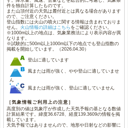
す。降水量、風速、雲量などを総合的に考慮し、気象条
件を独自計算したものです。
また山頂付近の天気は麓付近とは異なる場合があります
ので、ご注意ください。
登山指数には火山の噴火に関する情報は含まれておりま
せん。
火山情報の詳細はこちら
をご確認ください。
※1000m以上の地点は、気象業務法により表示内容が異
なります。
※試験的に500m以上1000m以下の地点でも登山指数の
掲載を開始しています。（2026.04.30）
登山に適しています
風または雨が強く、やや登山に適していませ
ん
風または雨が強く、登山に適していません
［気象情報ご利用上の注意］
高度別の値は気象庁が作成した天気予報の基となる数値
計算結果です。緯度36.6728、経度139.3609の情報を掲
載しています。
天気予報ではありませんので、地形や日射などの影響に