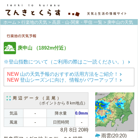
ホーム
>
行楽地の天気
>
高原・山-関東・甲信 一覧
> 庚申山の天気
庚申山
（1892m付近）
※登山指数について（ご利用の際はご一読ください。）
NEW
山の天気予報のおすすめ活用方法をご紹介！
NEW
登山シーズンに向け、情報がパワーアップ！
周辺データ（足尾）
（ポイントから 8 km地点）
気温
-
降水量
0.0mm
風速
-
日照時間
-
8月 8日 20時
雨雲(20:20)