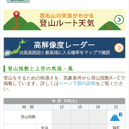
登山指数と上空の気温・風
登山をするための快適さを、気象条件から登山指数A～Cで
掲載しています。詳しくは
ページ下部の説明
をご覧くださ
い。
今 日 8/8(土)
時 間
12
15
18
21
登山指数
気温
16℃