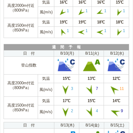
気温
16℃
16℃
16℃
15℃
高度2000m付近
（800hPa）
1
1
1
1
風(m/s)
気温
19℃
19℃
18℃
18℃
高度1500m付近
（850hPa）
1
1
1
1
風(m/s)
週 間 予 報
日 付
8/10(月)
8/11(火)
8/12(水)
登山指数
気温
15℃
13℃
12℃
高度2000m付近
（800hPa）
3
7
11
風(m/s)
気温
17℃
15℃
14℃
高度1500m付近
（850hPa）
2
4
9
風(m/s)
日 付
8/13(木)
8/14(金)
8/15(土)