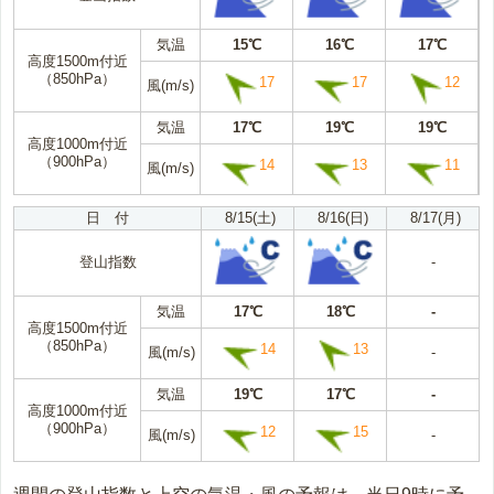
気温
15℃
16℃
17℃
高度1500m付近
（850hPa）
17
17
12
風(m/s)
気温
17℃
19℃
19℃
高度1000m付近
（900hPa）
14
13
11
風(m/s)
日 付
8/15(土)
8/16(日)
8/17(月)
登山指数
-
気温
17℃
18℃
-
高度1500m付近
（850hPa）
14
13
風(m/s)
-
気温
19℃
17℃
-
高度1000m付近
（900hPa）
12
15
風(m/s)
-