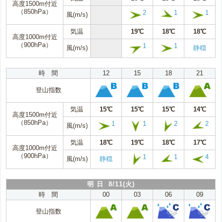
高度1500m付近
（850hPa）
2
1
1
風(m/s)
気温
19℃
18℃
18℃
高度1000m付近
（900hPa）
1
1
風(m/s)
静穏
時 間
12
15
18
21
登山指数
気温
15℃
15℃
15℃
14℃
高度1500m付近
（850hPa）
1
1
2
2
風(m/s)
気温
18℃
19℃
18℃
17℃
高度1000m付近
（900hPa）
1
1
4
風(m/s)
静穏
明 日 8/11(火)
時 間
00
03
06
09
登山指数