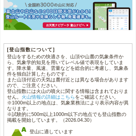
[登山指数について]
登山をするための快適さを、山頂や山麓の気象条件か
ら、気象学的知見を用いてレベル値で表現をしていま
す。降水量、風速、雲量などを総合的に考慮し、気象条
件を独自計算したものです。
また山頂付近の天気は麓付近とは異なる場合があります
ので、ご注意ください。
登山指数には火山の噴火に関する情報は含まれておりま
せん。
火山情報の詳細はこちら
をご確認ください。
※1000m以上の地点は、気象業務法により表示内容が異
なります。
※試験的に500m以上1000m以下の地点でも登山指数の
掲載を開始しています。（2026.04.30）
登山に適しています