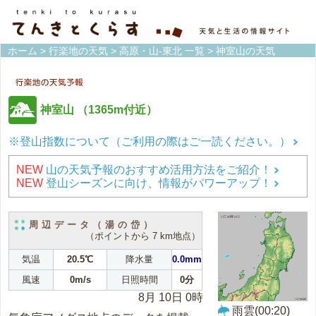
ホーム
>
行楽地の天気
>
高原・山-東北 一覧
> 神室山の天気
神室山
（1365m付近）
※登山指数について（ご利用の際はご一読ください。）
NEW
山の天気予報のおすすめ活用方法をご紹介！
NEW
登山シーズンに向け、情報がパワーアップ！
周辺データ（湯の岱）
（ポイントから 7 km地点）
気温
20.5℃
降水量
0.0mm
風速
0m/s
日照時間
0分
8月 10日 0時
雨雲(00:20)