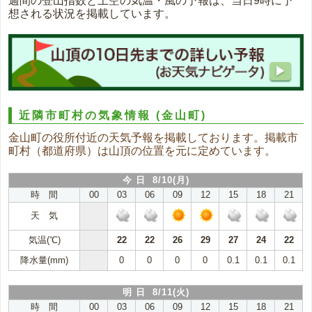
週間の登山指数と上空の気温・風の予報は、当日9時に予
想される状況を掲載しています。
近隣市町村の気象情報
(金山町)
金山町の役所付近の天気予報を掲載しております。掲載市
町村（都道府県）は山頂の位置を元に定めています。
今 日 8/10(月)
時 間
00
03
06
09
12
15
18
21
天 気
気温(℃)
22
22
26
29
27
24
22
降水量(mm)
0
0
0
0
0.1
0.1
0.1
明 日 8/11(火)
時 間
00
03
06
09
12
15
18
21