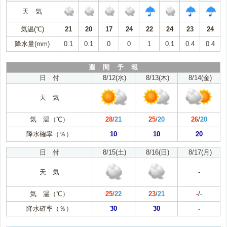
天 気
気温(℃)
21
20
17
24
22
24
23
24
降水量(mm)
0.1
0.1
0
0
1
0.1
0.4
0.4
週 間 予 報
日 付
8/12(水)
8/13(木)
8/14(金)
天 気
気 温（℃）
28
/
21
25
/
20
26
/
20
降水確率（％）
10
10
20
日 付
8/15(土)
8/16(日)
8/17(月)
天 気
-
気 温（℃）
25
/
22
23
/
21
-
/
-
降水確率（％）
30
30
-