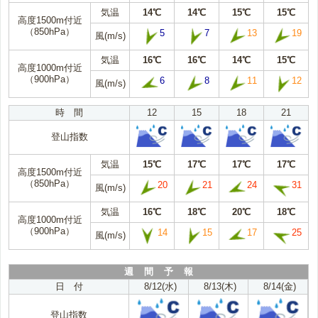
気温
14℃
14℃
15℃
15℃
高度1500m付近
（850hPa）
5
7
13
19
風(m/s)
気温
16℃
16℃
14℃
15℃
高度1000m付近
（900hPa）
6
8
11
12
風(m/s)
時 間
12
15
18
21
登山指数
気温
15℃
17℃
17℃
17℃
高度1500m付近
（850hPa）
20
21
24
31
風(m/s)
気温
16℃
18℃
20℃
18℃
高度1000m付近
（900hPa）
14
15
17
25
風(m/s)
週 間 予 報
日 付
8/12(水)
8/13(木)
8/14(金)
登山指数