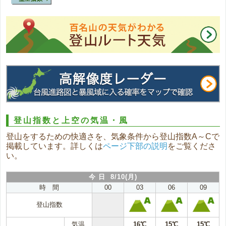
登山指数と上空の気温・風
登山をするための快適さを、気象条件から登山指数A～Cで
掲載しています。詳しくは
ページ下部の説明
をご覧くださ
い。
今 日 8/10(月)
時 間
00
03
06
09
登山指数
気温
16℃
15℃
15℃