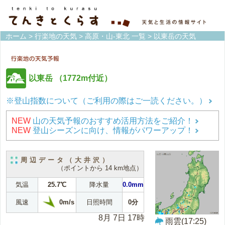
ホーム
>
行楽地の天気
>
高原・山-東北 一覧
> 以東岳の天気
以東岳
（1772m付近）
※登山指数について（ご利用の際はご一読ください。）
NEW
山の天気予報のおすすめ活用方法をご紹介！
NEW
登山シーズンに向け、情報がパワーアップ！
周辺データ（大井沢）
（ポイントから 14 km地点）
気温
25.7℃
降水量
0.0mm
0m/s
風速
日照時間
0分
8月 7日 17時
雨雲(17:25)