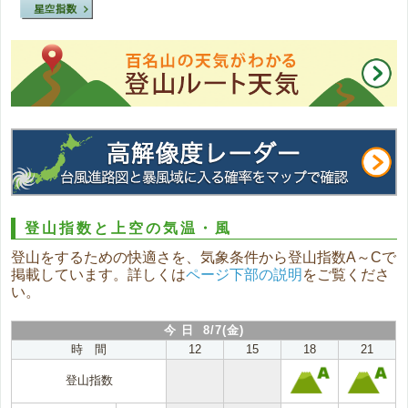
登山指数と上空の気温・風
登山をするための快適さを、気象条件から登山指数A～Cで
掲載しています。詳しくは
ページ下部の説明
をご覧くださ
い。
今 日 8/7(金)
時 間
12
15
18
21
登山指数