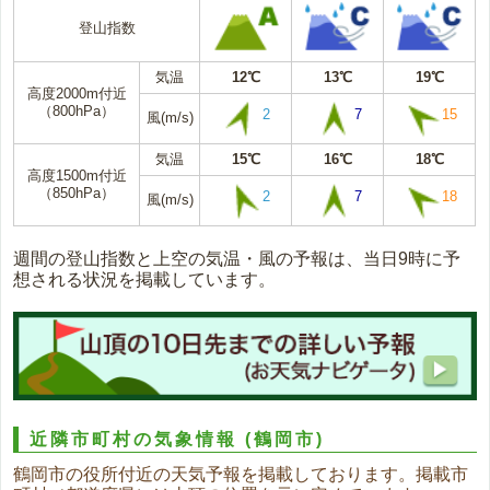
登山指数
気温
12℃
13℃
19℃
高度2000m付近
（800hPa）
2
7
15
風(m/s)
気温
15℃
16℃
18℃
高度1500m付近
（850hPa）
2
7
18
風(m/s)
週間の登山指数と上空の気温・風の予報は、当日9時に予
想される状況を掲載しています。
近隣市町村の気象情報
(鶴岡市)
鶴岡市の役所付近の天気予報を掲載しております。掲載市