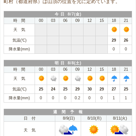
町村（都道府県）は山頂の位置を元に定めています。
今 日 8/7(金)
時 間
00
03
06
09
12
15
18
21
天 気
気温(℃)
29
26
降水量(mm)
0
0
明 日 8/8(土)
時 間
00
03
06
09
12
15
18
21
天 気
気温(℃)
25
24
25
29
30
29
27
25
降水量(mm)
0
0
0
0.2
0
0
1
1
週 間 予 報
日 付
8/9(日)
8/10(月)
8/11(火)
天 気