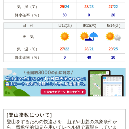
気 温（℃）
29
/
24
28
/
23
27
/
22
降水確率（％）
30
0
20
日 付
8/12(水)
8/13(木)
8/14(金)
天 気
気 温（℃）
27
/
22
28
/
21
29
/
25
降水確率（％）
0
40
10
[登山指数について]
登山をするための快適さを、山頂や山麓の気象条件か
ら、気象学的知見を用いてレベル値で表現をしていま