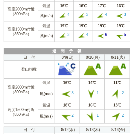
気温
16℃
16℃
17℃
16℃
高度2000m付近
（800hPa）
4
3
4
3
風(m/s)
気温
19℃
19℃
19℃
19℃
高度1500m付近
（850hPa）
3
4
6
5
風(m/s)
週 間 予 報
日 付
8/9(日)
8/10(月)
8/11(火)
登山指数
気温
16℃
14℃
11℃
高度2000m付近
（800hPa）
3
1
2
風(m/s)
気温
18℃
16℃
13℃
高度1500m付近
（850hPa）
2
1
2
風(m/s)
日 付
8/12(水)
8/13(木)
8/14(金)