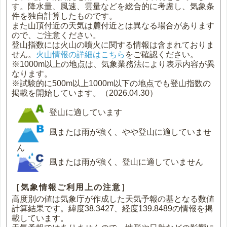
す。降水量、風速、雲量などを総合的に考慮し、気象条
件を独自計算したものです。
また山頂付近の天気は麓付近とは異なる場合があります
ので、ご注意ください。
登山指数には火山の噴火に関する情報は含まれておりま
せん。
火山情報の詳細はこちら
をご確認ください。
※1000m以上の地点は、気象業務法により表示内容が異
なります。
※試験的に500m以上1000m以下の地点でも登山指数の
掲載を開始しています。（2026.04.30）
登山に適しています
風または雨が強く、やや登山に適していませ
ん
風または雨が強く、登山に適していません
［気象情報ご利用上の注意］
高度別の値は気象庁が作成した天気予報の基となる数値
計算結果です。緯度38.3427、経度139.8489の情報を掲
載しています。