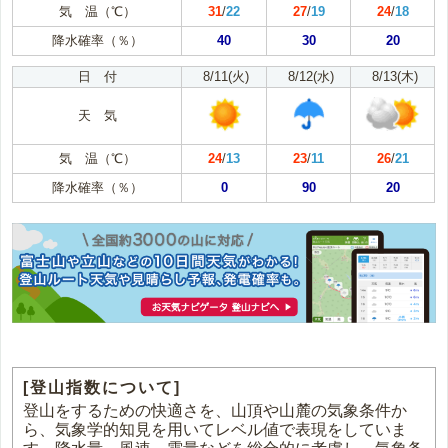
気 温（℃）
31
/
22
27
/
19
24
/
18
降水確率（％）
40
30
20
日 付
8/11(火)
8/12(水)
8/13(木)
天 気
気 温（℃）
24
/
13
23
/
11
26
/
21
降水確率（％）
0
90
20
[登山指数について]
登山をするための快適さを、山頂や山麓の気象条件か
ら、気象学的知見を用いてレベル値で表現をしていま