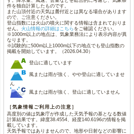
す。降水量、風速、雲量などを総合的に考慮し、気象条
件を独自計算したものです。
また山頂付近の天気は麓付近とは異なる場合があります
ので、ご注意ください。
登山指数には火山の噴火に関する情報は含まれておりま
せん。
火山情報の詳細はこちら
をご確認ください。
※1000m以上の地点は、気象業務法により表示内容が異
なります。
※試験的に500m以上1000m以下の地点でも登山指数の
掲載を開始しています。（2026.04.30）
登山に適しています
風または雨が強く、やや登山に適していませ
ん
風または雨が強く、登山に適していません
［気象情報ご利用上の注意］
高度別の値は気象庁が作成した天気予報の基となる数値
計算結果です。緯度38.4554、経度140.6196の情報を掲
載しています。
天気予報ではありませんので、地形や日射などの影響に