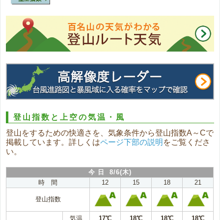
登山指数と上空の気温・風
登山をするための快適さを、気象条件から登山指数A～Cで
掲載しています。詳しくは
ページ下部の説明
をご覧くださ
い。
今 日 8/6(木)
時 間
12
15
18
21
登山指数
気温
17℃
18℃
18℃
18℃