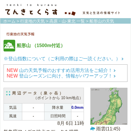
ホーム
>
行楽地の天気
>
高原・山-東北 一覧
> 船形山の天気
船形山
（1500m付近）
※登山指数について（ご利用の際はご一読ください。）
NEW
山の天気予報のおすすめ活用方法をご紹介！
NEW
登山シーズンに向け、情報がパワーアップ！
周辺データ（泉ヶ岳）
（ポイントから 10 km地点）
気温
-
降水量
0.0mm
風速
-
日照時間
-
8月 6日 11時
雨雲(11:45)