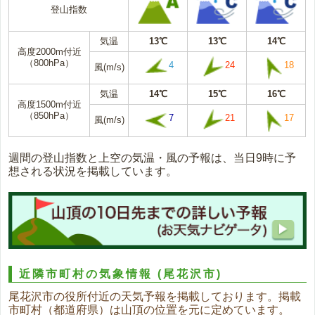
登山指数
気温
13℃
13℃
14℃
高度2000m付近
（800hPa）
4
24
18
風(m/s)
気温
14℃
15℃
16℃
高度1500m付近
（850hPa）
7
21
17
風(m/s)
週間の登山指数と上空の気温・風の予報は、当日9時に予
想される状況を掲載しています。
近隣市町村の気象情報
(尾花沢市)
尾花沢市の役所付近の天気予報を掲載しております。掲載
市町村（都道府県）は山頂の位置を元に定めています。