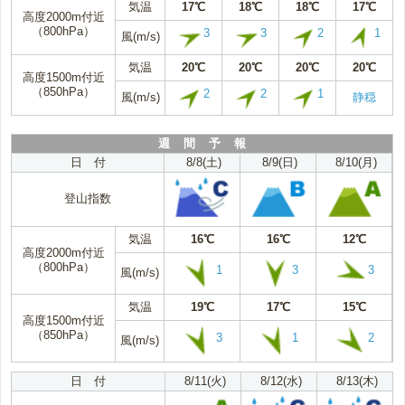
気温
17℃
18℃
18℃
17℃
高度2000m付近
（800hPa）
3
3
2
1
風(m/s)
気温
20℃
20℃
20℃
20℃
高度1500m付近
（850hPa）
2
2
1
風(m/s)
静穏
週 間 予 報
日 付
8/8(土)
8/9(日)
8/10(月)
登山指数
気温
16℃
16℃
12℃
高度2000m付近
（800hPa）
1
3
3
風(m/s)
気温
19℃
17℃
15℃
高度1500m付近
（850hPa）
3
1
2
風(m/s)
日 付
8/11(火)
8/12(水)
8/13(木)