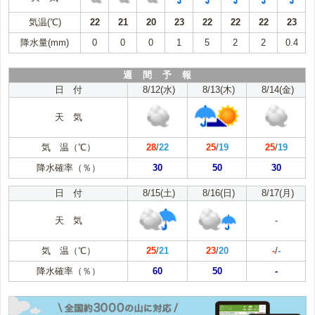
気温(℃)
22
21
20
23
22
22
22
23
降水量(mm)
0
0
0
1
5
2
2
0.4
週 間 予 報
日 付
8/12(水)
8/13(木)
8/14(金)
天 気
気 温（℃）
28
/
22
25
/
19
25
/
19
降水確率（％）
30
50
30
日 付
8/15(土)
8/16(日)
8/17(月)
天 気
-
気 温（℃）
25
/
21
23
/
20
-
/
-
降水確率（％）
60
50
-