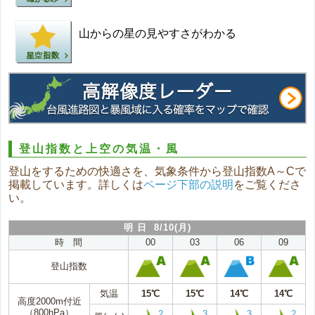
山からの星の見やすさがわかる
登山指数と上空の気温・風
登山をするための快適さを、気象条件から登山指数A～Cで
掲載しています。詳しくは
ページ下部の説明
をご覧くださ
い。
明 日 8/10(月)
時 間
00
03
06
09
登山指数
気温
15℃
15℃
14℃
14℃
高度2000m付近
（800hPa）
2
3
3
2