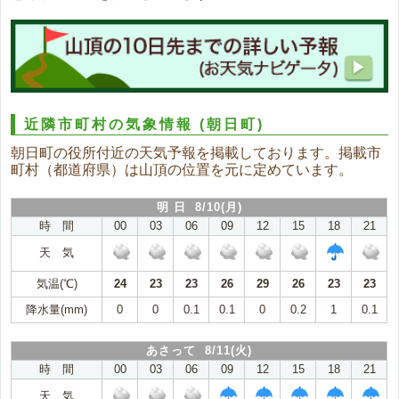
近隣市町村の気象情報
(朝日町)
朝日町の役所付近の天気予報を掲載しております。掲載市
町村（都道府県）は山頂の位置を元に定めています。
明 日 8/10(月)
時 間
00
03
06
09
12
15
18
21
天 気
気温(℃)
24
23
23
26
29
26
23
23
降水量(mm)
0
0
0.1
0.1
0
0.2
1
0.1
あさって 8/11(火)
時 間
00
03
06
09
12
15
18
21
天 気