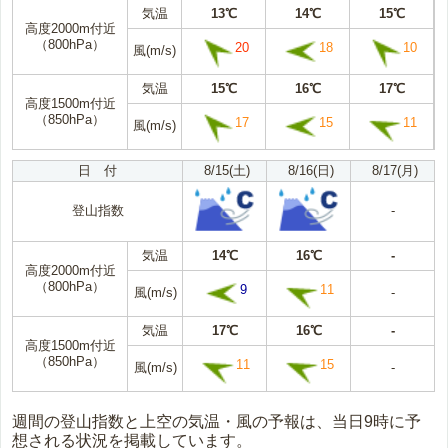
気温
13℃
14℃
15℃
高度2000m付近
（800hPa）
20
18
10
風(m/s)
気温
15℃
16℃
17℃
高度1500m付近
（850hPa）
17
15
11
風(m/s)
日 付
8/15(土)
8/16(日)
8/17(月)
登山指数
-
気温
14℃
16℃
-
高度2000m付近
（800hPa）
9
11
風(m/s)
-
気温
17℃
16℃
-
高度1500m付近
（850hPa）
11
15
風(m/s)
-
週間の登山指数と上空の気温・風の予報は、当日9時に予
想される状況を掲載しています。