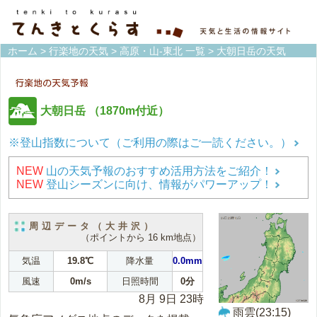
ホーム
>
行楽地の天気
>
高原・山-東北 一覧
> 大朝日岳の天気
大朝日岳
（1870m付近）
※登山指数について（ご利用の際はご一読ください。）
NEW
山の天気予報のおすすめ活用方法をご紹介！
NEW
登山シーズンに向け、情報がパワーアップ！
周辺データ（大井沢）
（ポイントから 16 km地点）
気温
19.8℃
降水量
0.0mm
風速
0m/s
日照時間
0分
8月 9日 23時
雨雲(23:15)