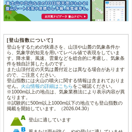
[登山指数について]
登山をするための快適さを、山頂や山麓の気象条件か
ら、気象学的知見を用いてレベル値で表現をしていま
す。降水量、風速、雲量などを総合的に考慮し、気象条
件を独自計算したものです。
また山頂付近の天気は麓付近とは異なる場合があります
ので、ご注意ください。
登山指数には火山の噴火に関する情報は含まれておりま
せん。
火山情報の詳細はこちら
をご確認ください。
※1000m以上の地点は、気象業務法により表示内容が異
なります。
※試験的に500m以上1000m以下の地点でも登山指数の
掲載を開始しています。（2026.04.30）
登山に適しています
風または雨が強く、やや登山に適していませ