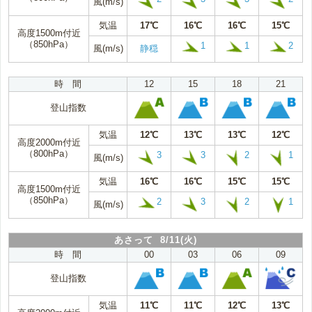
風(m/s)
気温
17℃
16℃
16℃
15℃
高度1500m付近
（850hPa）
1
1
2
風(m/s)
静穏
時 間
12
15
18
21
登山指数
気温
12℃
13℃
13℃
12℃
高度2000m付近
（800hPa）
3
3
2
1
風(m/s)
気温
16℃
16℃
15℃
15℃
高度1500m付近
（850hPa）
2
3
2
1
風(m/s)
あさって 8/11(火)
時 間
00
03
06
09
登山指数
気温
11℃
11℃
12℃
13℃