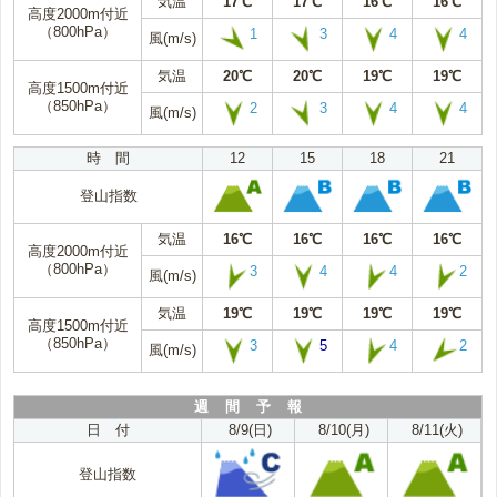
気温
17℃
17℃
16℃
16℃
高度2000m付近
（800hPa）
1
3
4
4
風(m/s)
気温
20℃
20℃
19℃
19℃
高度1500m付近
（850hPa）
2
3
4
4
風(m/s)
時 間
12
15
18
21
登山指数
気温
16℃
16℃
16℃
16℃
高度2000m付近
（800hPa）
3
4
4
2
風(m/s)
気温
19℃
19℃
19℃
19℃
高度1500m付近
（850hPa）
3
5
4
2
風(m/s)
週 間 予 報
日 付
8/9(日)
8/10(月)
8/11(火)
登山指数