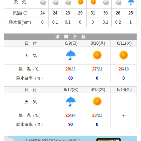
天 気
気温(℃)
24
24
23
29
31
30
28
25
降水量(mm)
0
0.1
0.1
0
0
0.1
0.2
1
週 間 予 報
日 付
8/9(日)
8/10(月)
8/11(火)
天 気
気 温（℃）
28
/
23
27
/
21
26
/
18
降水確率（％）
80
0
0
日 付
8/12(水)
8/13(木)
8/14(金)
天 気
-
気 温（℃）
25
/
14
28
/
23
-
/
-
降水確率（％）
90
0
-