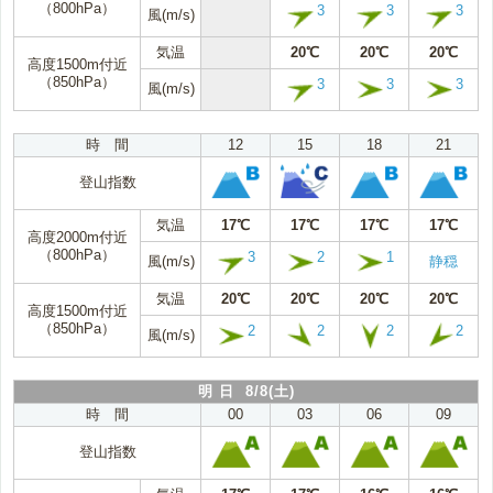
（800hPa）
3
3
3
風(m/s)
気温
20℃
20℃
20℃
高度1500m付近
（850hPa）
3
3
3
風(m/s)
時 間
12
15
18
21
登山指数
気温
17℃
17℃
17℃
17℃
高度2000m付近
（800hPa）
3
2
1
風(m/s)
静穏
気温
20℃
20℃
20℃
20℃
高度1500m付近
（850hPa）
2
2
2
2
風(m/s)
明 日 8/8(土)
時 間
00
03
06
09
登山指数