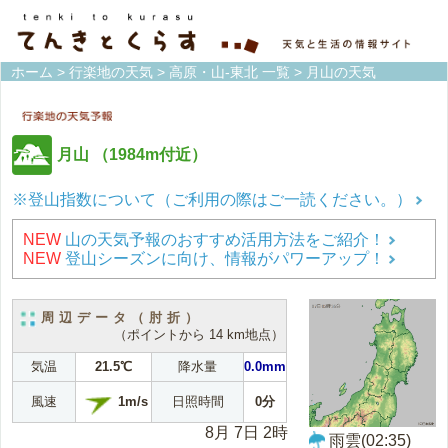
ホーム
>
行楽地の天気
>
高原・山-東北 一覧
> 月山の天気
月山
（1984m付近）
※登山指数について（ご利用の際はご一読ください。）
NEW
山の天気予報のおすすめ活用方法をご紹介！
NEW
登山シーズンに向け、情報がパワーアップ！
周辺データ（肘折）
（ポイントから 14 km地点）
気温
21.5℃
降水量
0.0mm
1m/s
風速
日照時間
0分
8月 7日 2時
雨雲(02:35)