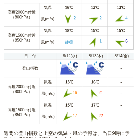
気温
16℃
13℃
13℃
高度2000m付近
（800hPa）
2
2
4
風(m/s)
気温
18℃
15℃
15℃
高度1500m付近
（850hPa）
1
6
風(m/s)
静穏
日 付
8/12(水)
8/13(木)
8/14(金)
登山指数
-
気温
13℃
16℃
-
高度2000m付近
（800hPa）
16
21
風(m/s)
-
気温
15℃
17℃
-
高度1500m付近
（850hPa）
17
22
風(m/s)
-
週間の登山指数と上空の気温・風の予報は、当日9時に予