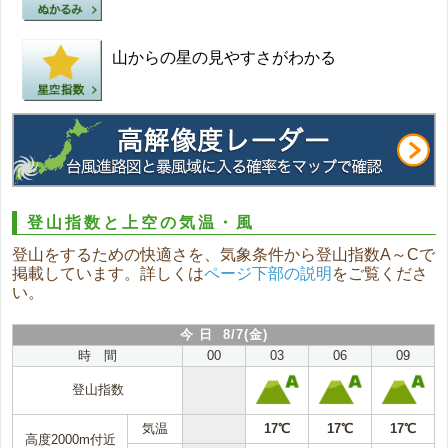
山からの星の見やすさがわかる
登山指数と上空の気温・風
登山をするための快適さを、気象条件から登山指数A～Cで
掲載しています。詳しくは
ページ下部の説明
をご覧くださ
い。
今 日 8/7(金)
時 間
00
03
06
09
登山指数
気温
17℃
17℃
17℃
高度2000m付近