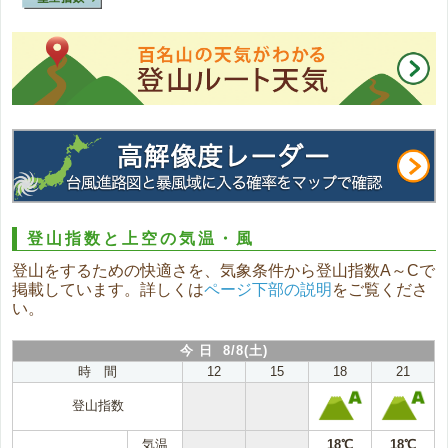
登山指数と上空の気温・風
登山をするための快適さを、気象条件から登山指数A～Cで
掲載しています。詳しくは
ページ下部の説明
をご覧くださ
い。
今 日 8/8(土)
時 間
12
15
18
21
登山指数
気温
18℃
18℃