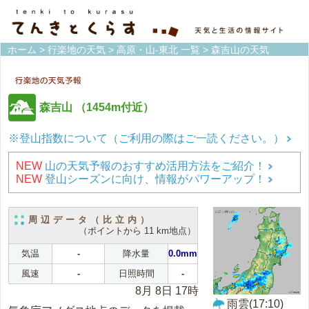
ホーム
>
行楽地の天気
>
高原・山-東北 一覧
> 森吉山の天気
森吉山
（1454m付近）
※登山指数について（ご利用の際はご一読ください。）
NEW
山の天気予報のおすすめ活用方法をご紹介！
NEW
登山シーズンに向け、情報がパワーアップ！
周辺データ（比立内）
（ポイントから 11 km地点）
気温
-
降水量
0.0mm
風速
-
日照時間
-
8月 8日 17時
雨雲(17:10)