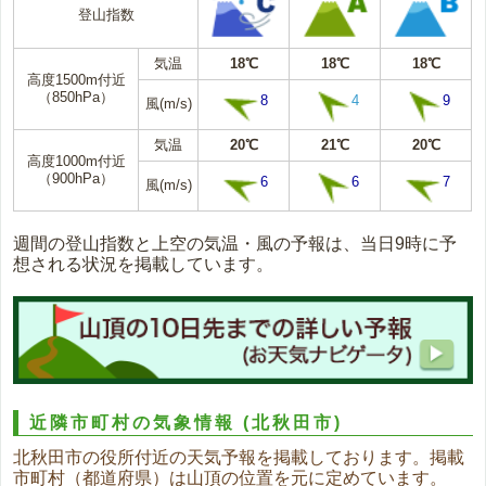
登山指数
気温
18℃
18℃
18℃
高度1500m付近
（850hPa）
8
4
9
風(m/s)
気温
20℃
21℃
20℃
高度1000m付近
（900hPa）
6
6
7
風(m/s)
週間の登山指数と上空の気温・風の予報は、当日9時に予
想される状況を掲載しています。
近隣市町村の気象情報
(北秋田市)
北秋田市の役所付近の天気予報を掲載しております。掲載
市町村（都道府県）は山頂の位置を元に定めています。