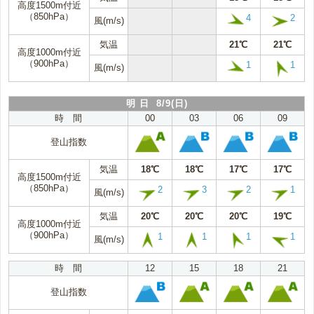
高度1500m付近
（850hPa）
4
2
風(m/s)
気温
21℃
21℃
高度1000m付近
（900hPa）
1
1
風(m/s)
明 日 8/9(日)
時 間
00
03
06
09
登山指数
気温
18℃
18℃
17℃
17℃
高度1500m付近
（850hPa）
2
3
2
1
風(m/s)
気温
20℃
20℃
20℃
19℃
高度1000m付近
（900hPa）
1
1
1
1
風(m/s)
時 間
12
15
18
21
登山指数