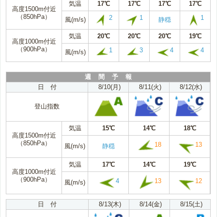
気温
17℃
17℃
17℃
17℃
高度1500m付近
（850hPa）
2
1
1
風(m/s)
静穏
気温
20℃
20℃
20℃
19℃
高度1000m付近
（900hPa）
1
3
4
4
風(m/s)
週 間 予 報
日 付
8/10(月)
8/11(火)
8/12(水)
登山指数
気温
15℃
14℃
18℃
高度1500m付近
（850hPa）
18
13
風(m/s)
静穏
気温
17℃
14℃
19℃
高度1000m付近
（900hPa）
4
13
12
風(m/s)
日 付
8/13(木)
8/14(金)
8/15(土)