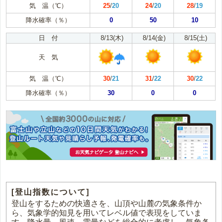
気 温（℃）
25
/
20
24
/
20
28
/
19
降水確率（％）
0
50
10
日 付
8/13(木)
8/14(金)
8/15(土)
天 気
気 温（℃）
30
/
21
31
/
22
30
/
22
降水確率（％）
30
0
0
[登山指数について]
登山をするための快適さを、山頂や山麓の気象条件か
ら、気象学的知見を用いてレベル値で表現をしていま