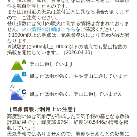
す。降水量、風速、雲量などを総合的に考慮し、気象条
件を独自計算したものです。
また山頂付近の天気は麓付近とは異なる場合があります
ので、ご注意ください。
登山指数には火山の噴火に関する情報は含まれておりま
せん。
火山情報の詳細はこちら
をご確認ください。
※1000m以上の地点は、気象業務法により表示内容が異
なります。
※試験的に500m以上1000m以下の地点でも登山指数の
掲載を開始しています。（2026.04.30）
登山に適しています
風または雨が強く、やや登山に適していませ
ん
風または雨が強く、登山に適していません
［気象情報ご利用上の注意］
高度別の値は気象庁が作成した天気予報の基となる数値
計算結果です。緯度39.9764、経度140.5446の情報を掲
載しています。
天気予報ではありませんので、地形や日射などの影響に