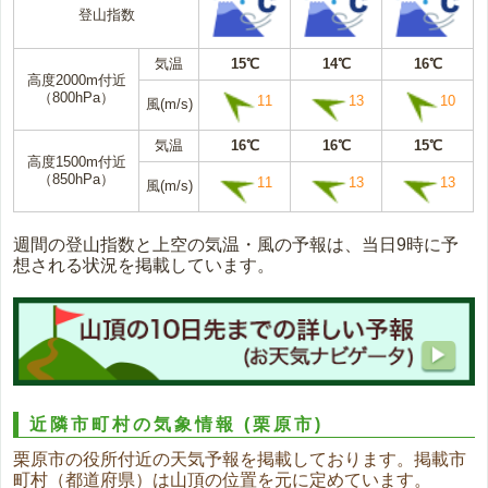
登山指数
気温
15℃
14℃
16℃
高度2000m付近
（800hPa）
11
13
10
風(m/s)
気温
16℃
16℃
15℃
高度1500m付近
（850hPa）
11
13
13
風(m/s)
週間の登山指数と上空の気温・風の予報は、当日9時に予
想される状況を掲載しています。
近隣市町村の気象情報
(栗原市)
栗原市の役所付近の天気予報を掲載しております。掲載市
町村（都道府県）は山頂の位置を元に定めています。