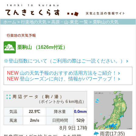
ホーム
>
行楽地の天気
>
高原・山-東北 一覧
> 栗駒山の天気
栗駒山
（1626m付近）
※登山指数について（ご利用の際はご一読ください。）
NEW
山の天気予報のおすすめ活用方法をご紹介！
NEW
登山シーズンに向け、情報がパワーアップ！
周辺データ（駒ﾉ湯）
（ポイントから 6 km地点）
気温
22.9℃
降水量
0.0mm
風速
2m/s
日照時間
52分
8月 9日 17時
雨雲(17:35)