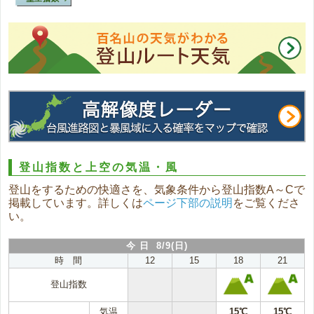
登山指数と上空の気温・風
登山をするための快適さを、気象条件から登山指数A～Cで
掲載しています。詳しくは
ページ下部の説明
をご覧くださ
い。
今 日 8/9(日)
時 間
12
15
18
21
登山指数
気温
15℃
15℃