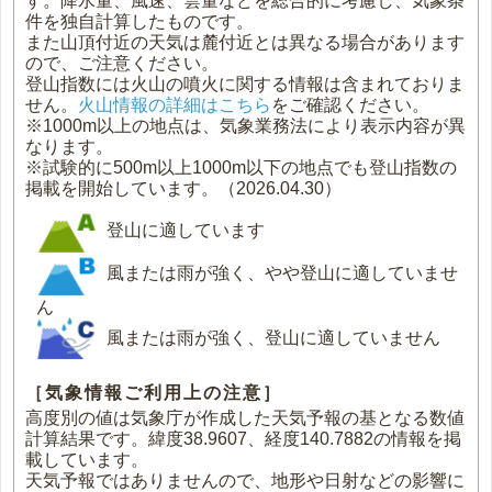
す。降水量、風速、雲量などを総合的に考慮し、気象条
件を独自計算したものです。
また山頂付近の天気は麓付近とは異なる場合があります
ので、ご注意ください。
登山指数には火山の噴火に関する情報は含まれておりま
せん。
火山情報の詳細はこちら
をご確認ください。
※1000m以上の地点は、気象業務法により表示内容が異
なります。
※試験的に500m以上1000m以下の地点でも登山指数の
掲載を開始しています。（2026.04.30）
登山に適しています
風または雨が強く、やや登山に適していませ
ん
風または雨が強く、登山に適していません
［気象情報ご利用上の注意］
高度別の値は気象庁が作成した天気予報の基となる数値
計算結果です。緯度38.9607、経度140.7882の情報を掲
載しています。
天気予報ではありませんので、地形や日射などの影響に