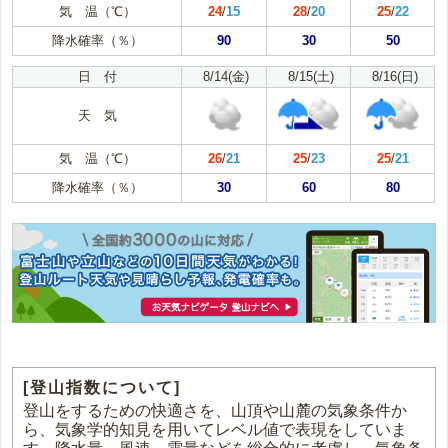
気 温（℃）
24
/
15
28
/
20
25
/
22
降水確率（％）
90
30
50
日 付
8/14(金)
8/15(土)
8/16(日)
天 気
気 温（℃）
26
/
21
25
/
23
25
/
21
降水確率（％）
30
60
80
[登山指数について]
登山をするための快適さを、山頂や山麓の気象条件か
ら、気象学的知見を用いてレベル値で表現をしていま