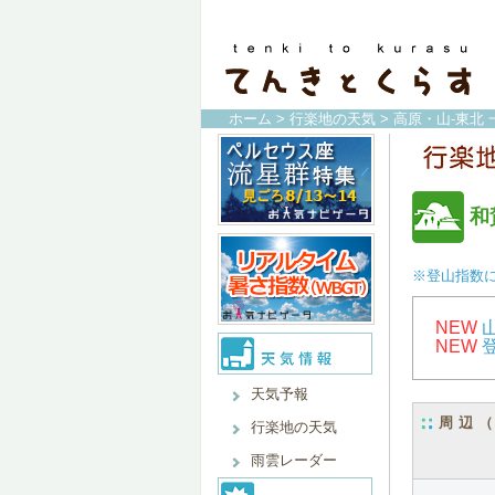
ホーム
>
行楽地の天気
>
高原・山-東北 
和
※登山指数
NEW
NEW
天気予報
周辺
行楽地の天気
雨雲レーダー