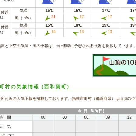
気温
16℃
16℃
17℃
17
m付近
21
17
17
a）
風（m/s）
気温
15℃
18℃
19℃
19
m付近
14
13
13
a）
風（m/s）
指数と上空の気温・風の予報は、当日9時に予想される状況を掲載しています
町村の気象情報
(西和賀町)
役所付近の天気予報を掲載しております。掲載市町村（都道府県）は山頂の位
今 日 8/9(日)
時 間
00
03
06
09
12
天 気
 温（℃）