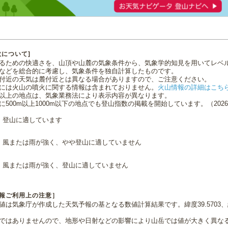
数について]
るための快適さを、山頂や山麓の気象条件から、気象学的知見を用いてレベ
などを総合的に考慮し、気象条件を独自計算したものです。
付近の天気は麓付近とは異なる場合がありますので、ご注意ください。
には火山の噴火に関する情報は含まれておりません。
火山情報の詳細はこち
0m以上の地点は、気象業務法により表示内容が異なります。
に500m以上1000m以下の地点でも登山指数の掲載を開始しています。（2026.0
登山に適しています
風または雨が強く、やや登山に適していません
風または雨が強く、登山に適していません
報ご利用上の注意］
値は気象庁が作成した天気予報の基となる数値計算結果です。緯度39.5703、経
ではありませんので、地形や日射などの影響により山岳では値が大きく異な