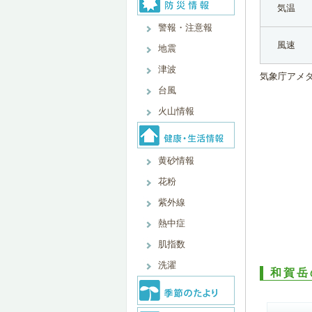
気温
警報・注意報
風速
地震
津波
気象庁アメ
台風
火山情報
黄砂情報
花粉
紫外線
熱中症
肌指数
洗濯
和賀岳