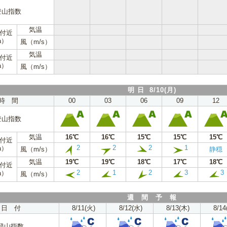
登山指数
気温
m付近
a）
風（m/s）
気温
m付近
a）
風（m/s）
明 日 8/10(月)
時 間
00
03
06
09
12
登山指数
気温
16℃
16℃
15℃
15℃
15℃
m付近
2
2
2
1
a）
風（m/s）
静穏
気温
19℃
19℃
18℃
17℃
18℃
m付近
2
1
2
3
3
a）
風（m/s）
週 間 予 報
日 付
8/11(火)
8/12(水)
8/13(木)
8/14
登山指数