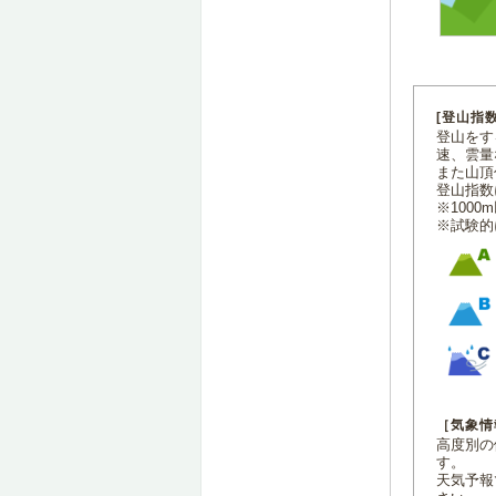
[登山指
登山をす
速、雲量
また山頂
登山指数
※100
※試験的
［気象情
高度別の
す。
天気予報