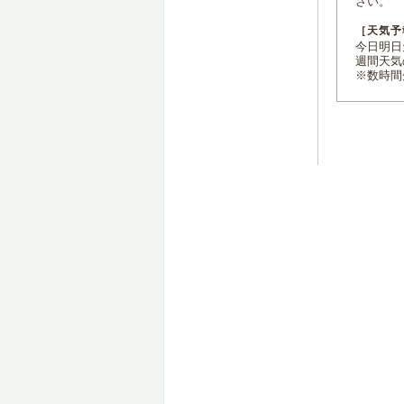
さい。
［天気予
今日明日天
週間天気
※数時間