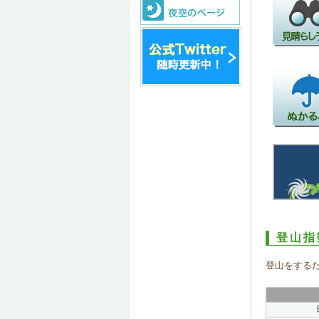
登山指
登山をする