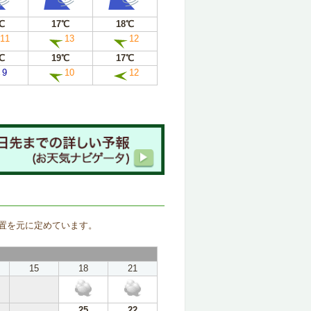
℃
17℃
18℃
11
13
12
℃
19℃
17℃
9
10
12
。
置を元に定めています。
15
18
21
25
22