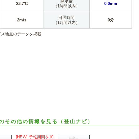
降水量
23.7℃
0.0mm
（1時間以内）
日照時間
2m/s
0分
（1時間以内）
ダス地点のデータを掲載
のその他の情報を見る（登山ナビ）
[NEW] 予報期間を10