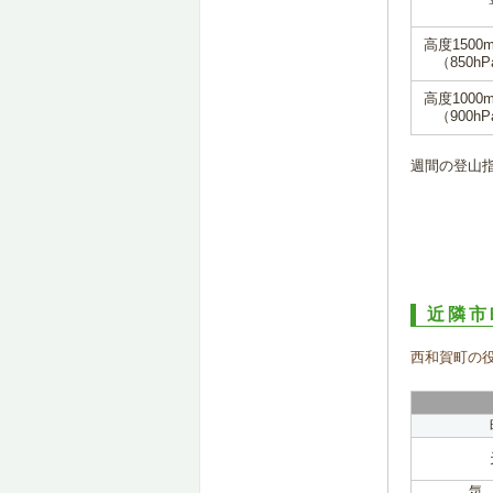
高度1500
（850hP
高度1000
（900hP
週間の登山
近隣市
西和賀町の
気