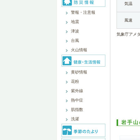
気温
警報・注意報
風速
地震
津波
気象庁アメ
台風
火山情報
黄砂情報
花粉
紫外線
熱中症
肌指数
洗濯
岩手山