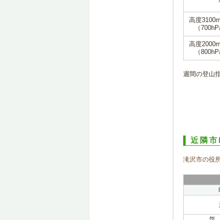
高度3100
（700hP
高度2000
（800hP
週間の登山
近隣市
滝沢市の役
気