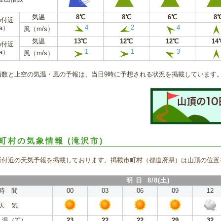
気温
8℃
8℃
6℃
8
m付近
4
2
4
a）
風（m/s）
気温
13℃
12℃
12℃
14
m付近
1
1
3
a）
風（m/s）
指数と上空の気温・風の予報は、当日9時に予想される状況を掲載しています
町村の気象情報
(滝沢市)
所付近の天気予報を掲載しております。掲載市町村（都道府県）は山頂の位置
明 日 8/8(土)
時 間
00
03
06
09
12
天 気
 温（℃）
23
22
22
29
32