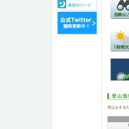
登山指
登山をする