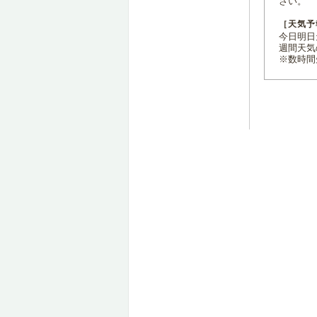
さい。
［天気予
今日明日天
週間天気
※数時間