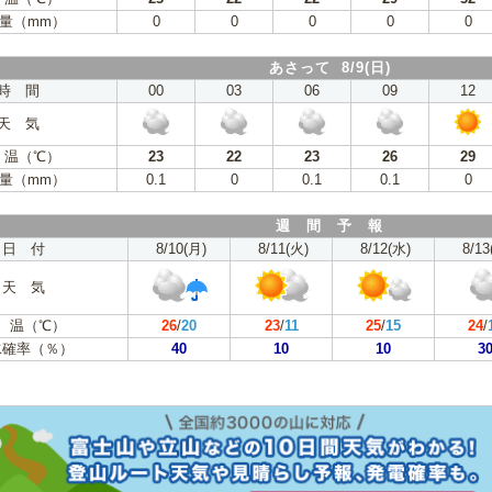
量（mm）
0
0
0
0
0
あさって 8/9(日)
時 間
00
03
06
09
12
天 気
 温（℃）
23
22
23
26
29
量（mm）
0.1
0
0.1
0.1
0
週 間 予 報
日 付
8/10(月)
8/11(火)
8/12(水)
8/13
天 気
 温（℃）
26
/
20
23
/
11
25
/
15
24
/
水確率（％）
40
10
10
3