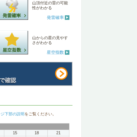
山頂付近の雷の可能
性がわかる
発雷確率
山からの星の見やす
さがわかる
星空指数
ージ下部の説明
をご覧ください。
15
18
21