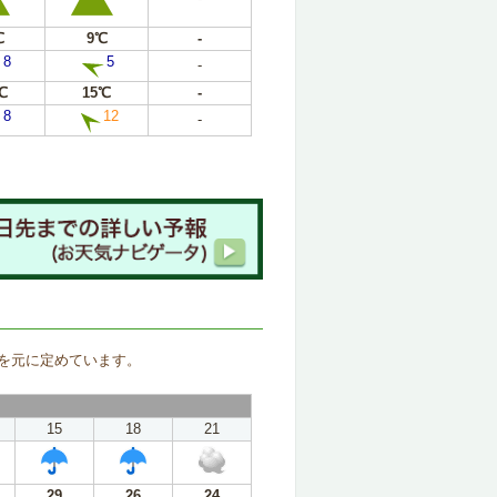
℃
9℃
-
8
5
-
℃
15℃
-
8
12
-
。
を元に定めています。
15
18
21
29
26
24