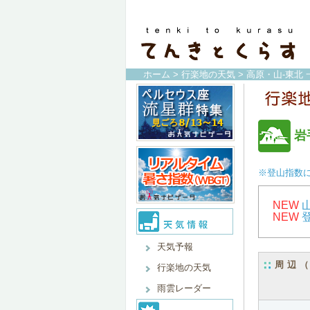
ホーム
>
行楽地の天気
>
高原・山-東北 
岩
※登山指数
NEW
NEW
天気予報
周辺
行楽地の天気
雨雲レーダー