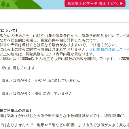
数について]
るための快適さを、山頂や山麓の気象条件から、気象学的知見を用いてレベ
などを総合的に考慮し、気象条件を独自計算したものです。
付近の天気は麓付近とは異なる場合がありますので、ご注意ください。
には火山の噴火に関する情報は含まれておりません。
火山情報の詳細はこち
0m以上の地点は、気象業務法により表示内容が異なります。
に500m以上1000m以下の地点でも登山指数の掲載を開始しています。（2026.0
登山に適しています
風または雨が強く、やや登山に適していません
風または雨が強く、登山に適していません
報ご利用上の注意］
値は気象庁が作成した天気予報の基となる数値計算結果です。緯度39.8511、経
ではありませんので、地形や日射などの影響により山岳では値が大きく異な