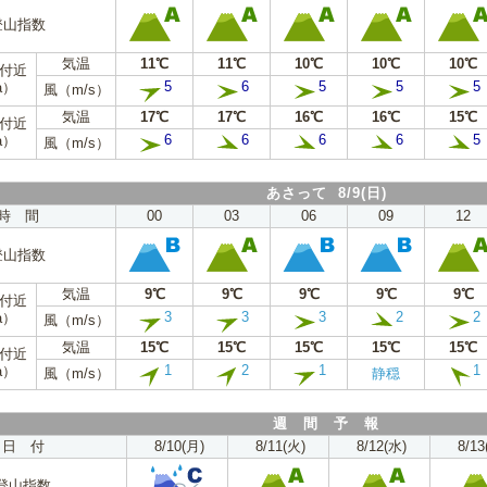
登山指数
気温
11℃
11℃
10℃
10℃
10℃
m付近
5
6
5
5
5
a）
風（m/s）
気温
17℃
17℃
16℃
16℃
15℃
m付近
6
6
6
6
5
a）
風（m/s）
あさって 8/9(日)
時 間
00
03
06
09
12
登山指数
気温
9℃
9℃
9℃
9℃
9℃
m付近
3
3
3
2
2
a）
風（m/s）
気温
15℃
15℃
15℃
15℃
15℃
m付近
1
2
1
1
a）
風（m/s）
静穏
週 間 予 報
日 付
8/10(月)
8/11(火)
8/12(水)
8/13
登山指数