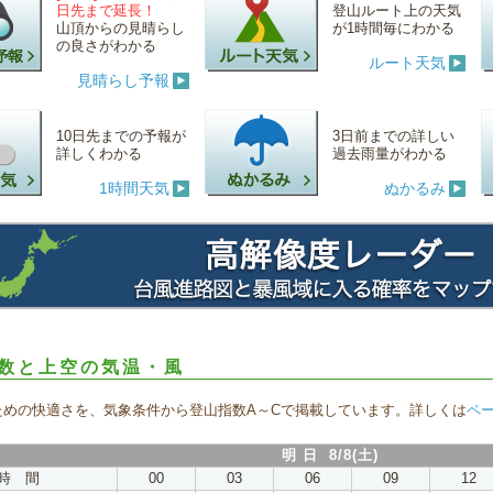
日先まで延長！
登山ルート上の天気
山頂からの見晴らし
が1時間毎にわかる
の良さがわかる
ルート天気
見晴らし予報
10日先までの予報が
3日前までの詳しい
詳しくわかる
過去雨量がわかる
1時間天気
ぬかるみ
数と上空の気温・風
ための快適さを、気象条件から登山指数A～Cで掲載しています。詳しくは
ペ
明 日 8/8(土)
時 間
00
03
06
09
12