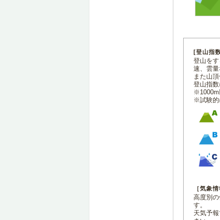
[登山指
登山をす
速、雲量
また山頂
登山指数
※100
※試験的
［気象情
高度別の
す。
天気予報