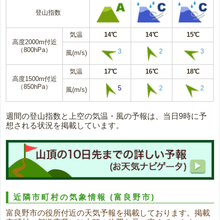
登山指数
気温
14℃
14℃
15℃
高度2000m付近
（800hPa）
3
2
3
風(m/s)
気温
17℃
16℃
18℃
高度1500m付近
（850hPa）
5
2
2
風(m/s)
週間の登山指数と上空の気温・風の予報は、当日9時に予
想される状況を掲載しています。
近隣市町村の気象情報
(富良野市)
富良野市の役所付近の天気予報を掲載しております。掲載