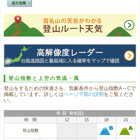
登山指数と上空の気温・風
登山をするための快適さを、気象条件から登山指数A～Cで
掲載しています。詳しくは
ページ下部の説明
をご覧くださ
い。
今 日 8/9(日)
時 間
12
15
18
21
登山指数