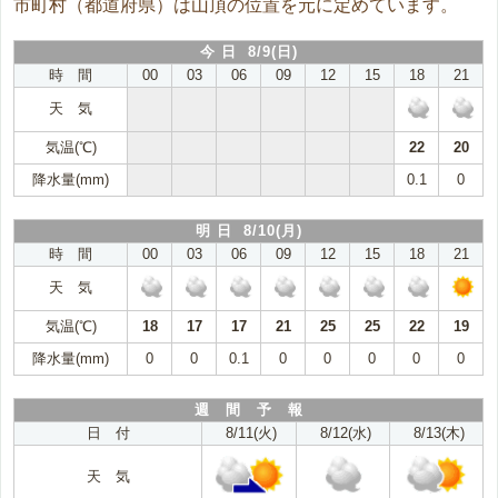
市町村（都道府県）は山頂の位置を元に定めています。
今 日 8/9(日)
時 間
00
03
06
09
12
15
18
21
天 気
気温(℃)
22
20
降水量(mm)
0.1
0
明 日 8/10(月)
時 間
00
03
06
09
12
15
18
21
天 気
気温(℃)
18
17
17
21
25
25
22
19
降水量(mm)
0
0
0.1
0
0
0
0
0
週 間 予 報
日 付
8/11(火)
8/12(水)
8/13(木)
天 気