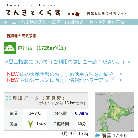
ホーム
>
行楽地の天気
>
高原・山-北海道 一覧
> 芦別岳の天気
芦別岳
（1726m付近）
※登山指数について（ご利用の際はご一読ください。）
NEW
山の天気予報のおすすめ活用方法をご紹介！
NEW
登山シーズンに向け、情報がパワーアップ！
周辺データ（富良野）
（ポイントから 15 km地点）
気温
24.7℃
降水量
0.0mm
1m/s
風速
日照時間
60分
8月 9日 17時
雨雲(17:30)