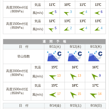
気温
11℃
10℃
11℃
13℃
高度2000m付近
（800hPa）
5
3
4
6
風(m/s)
気温
12℃
13℃
13℃
13℃
高度1500m付近
（850hPa）
5
2
4
4
風(m/s)
週 間 予 報
日 付
8/11(火)
8/12(水)
8/13(木)
登山指数
気温
15℃
16℃
16℃
高度2000m付近
（800hPa）
13
13
9
風(m/s)
気温
15℃
18℃
17℃
高度1500m付近
（850hPa）
17
15
14
風(m/s)
日 付
8/14(金)
8/15(土)
8/16(日)