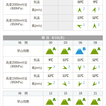
気温
10℃
9℃
高度2000m付近
（800hPa）
2
2
風(m/s)
気温
13℃
12℃
高度1500m付近
（850hPa）
1
1
風(m/s)
明 日 8/10(月)
時 間
00
03
06
09
登山指数
気温
9℃
11℃
11℃
12℃
高度2000m付近
（800hPa）
3
3
3
3
風(m/s)
気温
12℃
11℃
11℃
12℃
高度1500m付近
（850hPa）
2
1
2
4
風(m/s)
時 間
12
15
18
21
登山指数