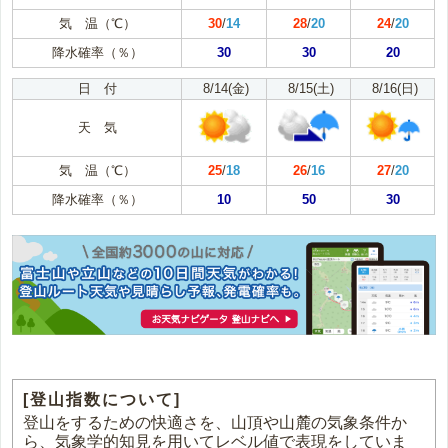
気 温（℃）
30
/
14
28
/
20
24
/
20
降水確率（％）
30
30
20
日 付
8/14(金)
8/15(土)
8/16(日)
天 気
気 温（℃）
25
/
18
26
/
16
27
/
20
降水確率（％）
10
50
30
[登山指数について]
登山をするための快適さを、山頂や山麓の気象条件か
ら、気象学的知見を用いてレベル値で表現をしていま