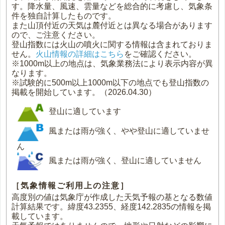
す。降水量、風速、雲量などを総合的に考慮し、気象条
件を独自計算したものです。
また山頂付近の天気は麓付近とは異なる場合があります
ので、ご注意ください。
登山指数には火山の噴火に関する情報は含まれておりま
せん。
火山情報の詳細はこちら
をご確認ください。
※1000m以上の地点は、気象業務法により表示内容が異
なります。
※試験的に500m以上1000m以下の地点でも登山指数の
掲載を開始しています。（2026.04.30）
登山に適しています
風または雨が強く、やや登山に適していませ
ん
風または雨が強く、登山に適していません
［気象情報ご利用上の注意］
高度別の値は気象庁が作成した天気予報の基となる数値
計算結果です。緯度43.2355、経度142.2835の情報を掲
載しています。