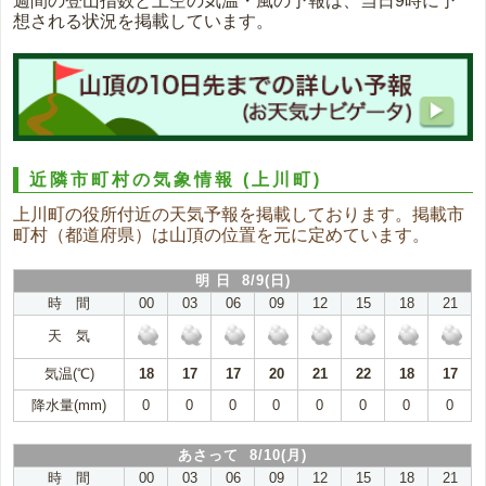
週間の登山指数と上空の気温・風の予報は、当日9時に予
想される状況を掲載しています。
近隣市町村の気象情報
(上川町)
上川町の役所付近の天気予報を掲載しております。掲載市
町村（都道府県）は山頂の位置を元に定めています。
明 日 8/9(日)
時 間
00
03
06
09
12
15
18
21
天 気
気温(℃)
18
17
17
20
21
22
18
17
降水量(mm)
0
0
0
0
0
0
0
0
あさって 8/10(月)
時 間
00
03
06
09
12
15
18
21