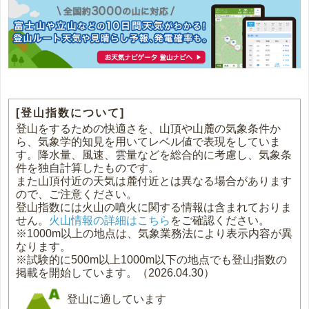
[登山指数について]
登山をするための快適さを、山頂や山麓の気象条件か
ら、気象学的知見を用いてレベル値で表現をしていま
す。降水量、風速、雲量などを総合的に考慮し、気象条
件を独自計算したものです。
また山頂付近の天気は麓付近とは異なる場合があります
ので、ご注意ください。
登山指数には火山の噴火に関する情報は含まれておりま
せん。
火山情報の詳細はこちら
をご確認ください。
※1000m以上の地点は、気象業務法により表示内容が異
なります。
※試験的に500m以上1000m以下の地点でも登山指数の
掲載を開始しています。（2026.04.30）
登山に適しています