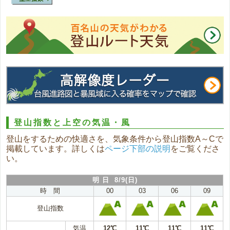
登山指数と上空の気温・風
登山をするための快適さを、気象条件から登山指数A～Cで
掲載しています。詳しくは
ページ下部の説明
をご覧くださ
い。
明 日 8/9(日)
時 間
00
03
06
09
登山指数
気温
12℃
11℃
11℃
11℃