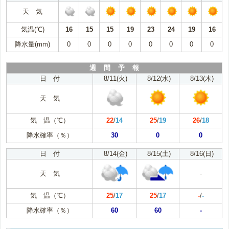
天 気
気温(℃)
16
15
15
19
23
24
19
16
降水量(mm)
0
0
0
0
0
0
0
0
週 間 予 報
日 付
8/11(火)
8/12(水)
8/13(木)
天 気
気 温（℃）
22
/
14
25
/
19
26
/
18
降水確率（％）
30
0
0
日 付
8/14(金)
8/15(土)
8/16(日)
天 気
-
気 温（℃）
25
/
17
25
/
17
-
/
-
降水確率（％）
60
60
-