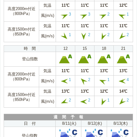
気温
11℃
11℃
11℃
12℃
高度2000m付近
（800hPa）
3
3
2
1
風(m/s)
気温
11℃
11℃
11℃
11℃
高度1500m付近
（850hPa）
1
2
2
2
風(m/s)
時 間
12
15
18
21
登山指数
気温
11℃
11℃
13℃
13℃
高度2000m付近
（800hPa）
1
2
1
4
風(m/s)
気温
13℃
13℃
12℃
14℃
高度1500m付近
（850hPa）
2
2
1
2
風(m/s)
週 間 予 報
日 付
8/11(火)
8/12(水)
8/13(木)
登山指数