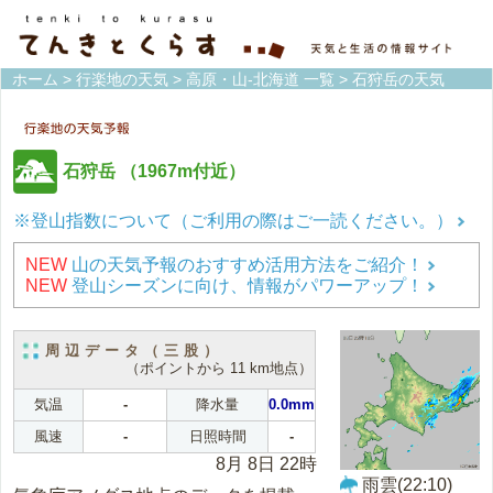
ホーム
>
行楽地の天気
>
高原・山-北海道 一覧
> 石狩岳の天気
石狩岳
（1967m付近）
※登山指数について（ご利用の際はご一読ください。）
NEW
山の天気予報のおすすめ活用方法をご紹介！
NEW
登山シーズンに向け、情報がパワーアップ！
周辺データ（三股）
（ポイントから 11 km地点）
気温
-
降水量
0.0mm
風速
-
日照時間
-
8月 8日 22時
雨雲(22:10)