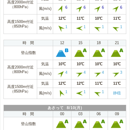
高度2000m付近
（800hPa）
6
6
6
6
風(m/s)
気温
12℃
11℃
10℃
11℃
高度1500m付近
（850hPa）
1
1
1
1
風(m/s)
時 間
12
15
18
21
登山指数
気温
10℃
10℃
10℃
10℃
高度2000m付近
（800hPa）
4
4
4
3
風(m/s)
気温
12℃
12℃
11℃
11℃
高度1500m付近
（850hPa）
1
1
1
風(m/s)
静穏
あさって 8/10(月)
時 間
00
03
06
09
登山指数