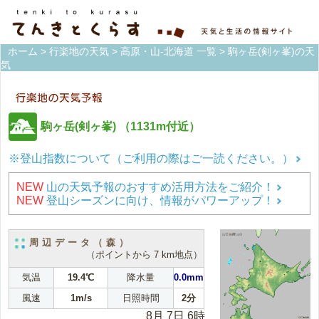
ホーム
>
行楽地の天気
>
高原・山-北海道 一覧
> 駒ヶ岳(剣ヶ峯)の天
気
駒ヶ岳(剣ヶ峯)
（1131m付近）
※登山指数について（ご利用の際はご一読ください。）
NEW
山の天気予報のおすすめ活用方法をご紹介！
NEW
登山シーズンに向け、情報がパワーアップ！
周辺データ（森）
（ポイントから 7 km地点）
気温
19.4℃
降水量
0.0mm
風速
1m/s
日照時間
2分
8月 7日 6時