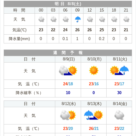
明 日 8/8(土)
時 間
00
03
06
09
12
15
18
21
天 気
気温(℃)
23
22
24
26
26
25
23
21
降水量(mm)
0
0
0.1
1
0
0.2
0
0
週 間 予 報
日 付
8/9(日)
8/10(月)
8/11(火)
天 気
気 温（℃）
24
/
18
23
/
16
23
/
17
降水確率（％）
10
0
30
日 付
8/12(水)
8/13(木)
8/14(金)
天 気
気 温（℃）
23
/
20
26
/
21
23
/
22