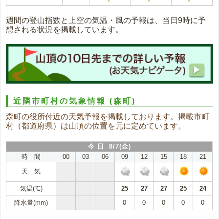
週間の登山指数と上空の気温・風の予報は、当日9時に予
想される状況を掲載しています。
近隣市町村の気象情報
(森町)
森町の役所付近の天気予報を掲載しております。掲載市町
村（都道府県）は山頂の位置を元に定めています。
今 日 8/7(金)
時 間
00
03
06
09
12
15
18
21
天 気
気温(℃)
25
27
27
25
24
降水量(mm)
0
0
0
0
0