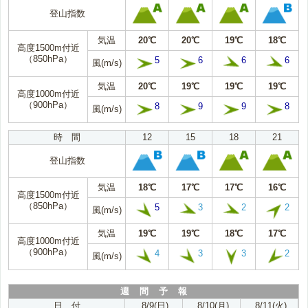
登山指数
気温
20℃
20℃
19℃
18℃
高度1500m付近
（850hPa）
5
6
6
6
風(m/s)
気温
20℃
19℃
19℃
19℃
高度1000m付近
（900hPa）
8
9
9
8
風(m/s)
時 間
12
15
18
21
登山指数
気温
18℃
17℃
17℃
16℃
高度1500m付近
（850hPa）
5
3
2
2
風(m/s)
気温
19℃
19℃
18℃
17℃
高度1000m付近
（900hPa）
4
3
3
2
風(m/s)
週 間 予 報
日 付
8/9(日)
8/10(月)
8/11(火)