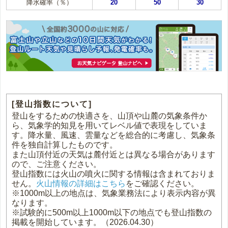
降水確率（％）
20
50
30
[登山指数について]
登山をするための快適さを、山頂や山麓の気象条件か
ら、気象学的知見を用いてレベル値で表現をしていま
す。降水量、風速、雲量などを総合的に考慮し、気象条
件を独自計算したものです。
また山頂付近の天気は麓付近とは異なる場合があります
ので、ご注意ください。
登山指数には火山の噴火に関する情報は含まれておりま
せん。
火山情報の詳細はこちら
をご確認ください。
※1000m以上の地点は、気象業務法により表示内容が異
なります。
※試験的に500m以上1000m以下の地点でも登山指数の
掲載を開始しています。（2026.04.30）