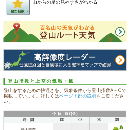
山からの星の見やすさがわかる
登山指数と上空の気温・風
登山をするための快適さを、気象条件から登山指数A～Cで
掲載しています。詳しくは
ページ下部の説明
をご覧くださ
い。
今 日 8/7(金)
時 間
00
03
06
09
登山指数