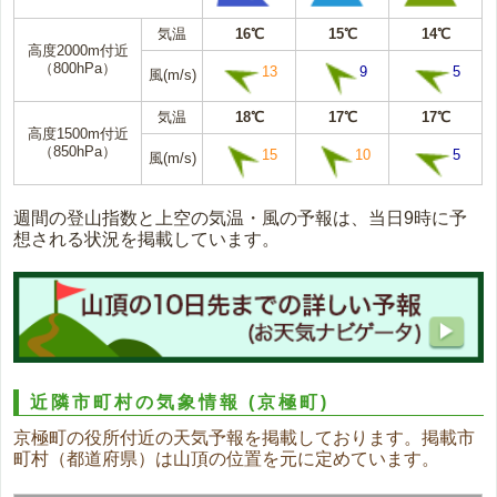
気温
16℃
15℃
14℃
高度2000m付近
（800hPa）
13
9
5
風(m/s)
気温
18℃
17℃
17℃
高度1500m付近
（850hPa）
15
10
5
風(m/s)
週間の登山指数と上空の気温・風の予報は、当日9時に予
想される状況を掲載しています。
近隣市町村の気象情報
(京極町)
京極町の役所付近の天気予報を掲載しております。掲載市
町村（都道府県）は山頂の位置を元に定めています。