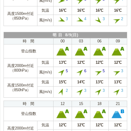
風(m/s)
気温
16℃
16℃
16℃
16℃
高度1500m付近
（850hPa）
3
4
3
2
風(m/s)
明 日 8/9(日)
時 間
00
03
06
09
登山指数
気温
13℃
12℃
12℃
12℃
高度2000m付近
（800hPa）
5
6
5
3
風(m/s)
気温
15℃
14℃
13℃
13℃
高度1500m付近
（850hPa）
2
3
3
3
風(m/s)
時 間
12
15
18
21
登山指数
気温
12℃
12℃
12℃
12℃
高度2000m付近