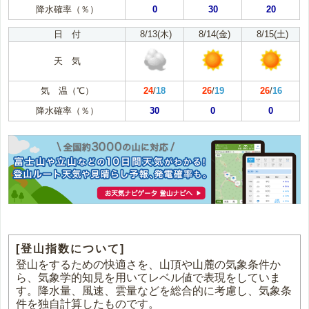
降水確率（％）
0
30
20
日 付
8/13(木)
8/14(金)
8/15(土)
天 気
気 温（℃）
24
/
18
26
/
19
26
/
16
降水確率（％）
30
0
0
[登山指数について]
登山をするための快適さを、山頂や山麓の気象条件か
ら、気象学的知見を用いてレベル値で表現をしていま
す。降水量、風速、雲量などを総合的に考慮し、気象条
件を独自計算したものです。