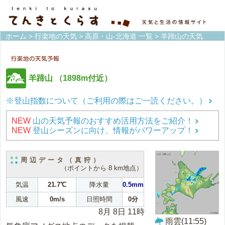
ホーム
>
行楽地の天気
>
高原・山-北海道 一覧
> 羊蹄山の天気
羊蹄山
（1898m付近）
※登山指数について（ご利用の際はご一読ください。）
NEW
山の天気予報のおすすめ活用方法をご紹介！
NEW
登山シーズンに向け、情報がパワーアップ！
周辺データ（真狩）
（ポイントから 8 km地点）
気温
21.7℃
降水量
0.5mm
風速
0m/s
日照時間
0分
8月 8日 11時
雨雲(11:55)