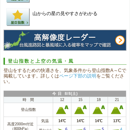
山からの星の見やすさがわかる
登山指数と上空の気温・風
登山をするための快適さを、気象条件から登山指数A～Cで
掲載しています。詳しくは
ページ下部の説明
をご覧くださ
い。
今 日 8/8(土)
時 間
12
15
18
21
登山指数
気温
14℃
14℃
14℃
13℃
高度2000m付近
（800hPa）
6
6
5
4