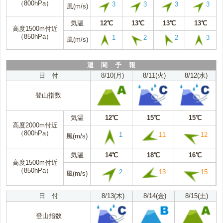
（800hPa）
3
3
3
3
風(m/s)
気温
12℃
13℃
13℃
13℃
高度1500m付近
（850hPa）
1
2
2
3
風(m/s)
週 間 予 報
日 付
8/10(月)
8/11(火)
8/12(水)
登山指数
気温
12℃
15℃
15℃
高度2000m付近
（800hPa）
1
11
12
風(m/s)
気温
14℃
18℃
16℃
高度1500m付近
（850hPa）
2
13
15
風(m/s)
日 付
8/13(木)
8/14(金)
8/15(土)
登山指数