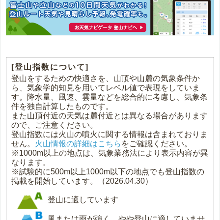
[登山指数について]
登山をするための快適さを、山頂や山麓の気象条件か
ら、気象学的知見を用いてレベル値で表現をしていま
す。降水量、風速、雲量などを総合的に考慮し、気象条
件を独自計算したものです。
また山頂付近の天気は麓付近とは異なる場合があります
ので、ご注意ください。
登山指数には火山の噴火に関する情報は含まれておりま
せん。
火山情報の詳細はこちら
をご確認ください。
※1000m以上の地点は、気象業務法により表示内容が異
なります。
※試験的に500m以上1000m以下の地点でも登山指数の
掲載を開始しています。（2026.04.30）
登山に適しています
風または雨が強く、やや登山に適していませ