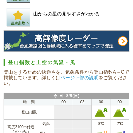
山からの星の見やすさがわかる
登山指数と上空の気温・風
登山をするための快適さを、気象条件から登山指数A～Cで
掲載しています。詳しくは
ページ下部の説明
をご覧くださ
い。
今 日 8/9(日)
時 間
00
03
06
09
登山指数
気温
8℃
7℃
高度3100m付近
（700hPa）
11
9