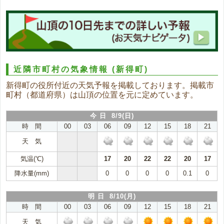
近隣市町村の気象情報
(新得町)
新得町の役所付近の天気予報を掲載しております。掲載市
町村（都道府県）は山頂の位置を元に定めています。
今 日 8/9(日)
時 間
00
03
06
09
12
15
18
21
天 気
気温(℃)
17
20
22
22
20
17
降水量(mm)
0
0
0
0
0.1
0
明 日 8/10(月)
時 間
00
03
06
09
12
15
18
21
天 気