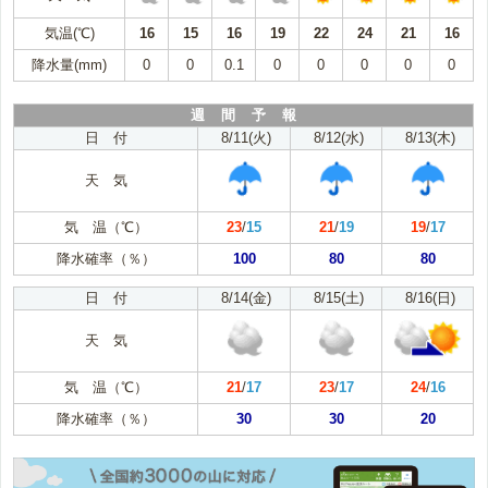
気温(℃)
16
15
16
19
22
24
21
16
降水量(mm)
0
0
0.1
0
0
0
0
0
週 間 予 報
日 付
8/11(火)
8/12(水)
8/13(木)
天 気
気 温（℃）
23
/
15
21
/
19
19
/
17
降水確率（％）
100
80
80
日 付
8/14(金)
8/15(土)
8/16(日)
天 気
気 温（℃）
21
/
17
23
/
17
24
/
16
降水確率（％）
30
30
20