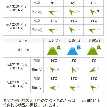
気温
9℃
12℃
11℃
高度3100m付近
（700hPa）
15
14
9
風(m/s)
気温
14℃
14℃
14℃
高度2000m付近
（800hPa）
18
16
13
風(m/s)
日 付
8/14(金)
8/15(土)
8/16(日)
登山指数
気温
10℃
8℃
9℃
高度3100m付近
（700hPa）
4
3
3
風(m/s)
気温
14℃
14℃
14℃
高度2000m付近
（800hPa）
2
2
2
風(m/s)
週間の登山指数と上空の気温・風の予報は、当日9時に予
想される状況を掲載しています。