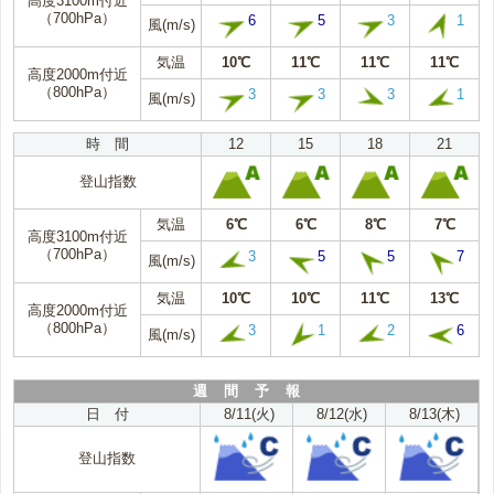
高度3100m付近
（700hPa）
6
5
3
1
風(m/s)
気温
10℃
11℃
11℃
11℃
高度2000m付近
（800hPa）
3
3
3
1
風(m/s)
時 間
12
15
18
21
登山指数
気温
6℃
6℃
8℃
7℃
高度3100m付近
（700hPa）
3
5
5
7
風(m/s)
気温
10℃
10℃
11℃
13℃
高度2000m付近
（800hPa）
3
1
2
6
風(m/s)
週 間 予 報
日 付
8/11(火)
8/12(水)
8/13(木)
登山指数