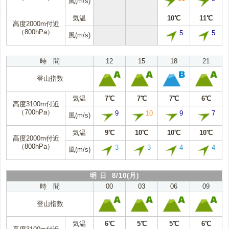
風(m/s)
気温
10℃
11℃
高度2000m付近
（800hPa）
5
5
風(m/s)
時 間
12
15
18
21
登山指数
気温
7℃
7℃
7℃
6℃
高度3100m付近
（700hPa）
9
10
9
7
風(m/s)
気温
9℃
10℃
10℃
10℃
高度2000m付近
（800hPa）
3
3
4
4
風(m/s)
明 日 8/10(月)
時 間
00
03
06
09
登山指数
気温
6℃
5℃
5℃
6℃