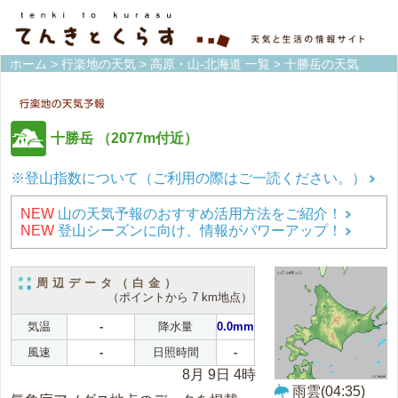
ホーム
>
行楽地の天気
>
高原・山-北海道 一覧
> 十勝岳の天気
十勝岳
（2077m付近）
※登山指数について（ご利用の際はご一読ください。）
NEW
山の天気予報のおすすめ活用方法をご紹介！
NEW
登山シーズンに向け、情報がパワーアップ！
周辺データ（白金）
（ポイントから 7 km地点）
気温
-
降水量
0.0mm
風速
-
日照時間
-
8月 9日 4時
雨雲(04:35)