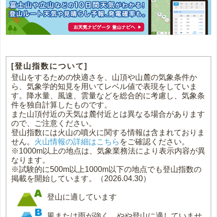
[登山指数について]
登山をするための快適さを、山頂や山麓の気象条件か
ら、気象学的知見を用いてレベル値で表現をしていま
す。降水量、風速、雲量などを総合的に考慮し、気象条
件を独自計算したものです。
また山頂付近の天気は麓付近とは異なる場合があります
ので、ご注意ください。
登山指数には火山の噴火に関する情報は含まれておりま
せん。
火山情報の詳細はこちら
をご確認ください。
※1000m以上の地点は、気象業務法により表示内容が異
なります。
※試験的に500m以上1000m以下の地点でも登山指数の
掲載を開始しています。（2026.04.30）
登山に適しています
風または雨が強く、やや登山に適していませ