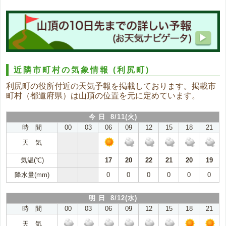
近隣市町村の気象情報
(利尻町)
利尻町の役所付近の天気予報を掲載しております。掲載市
町村（都道府県）は山頂の位置を元に定めています。
今 日 8/11(火)
時 間
00
03
06
09
12
15
18
21
天 気
気温(℃)
17
20
22
21
20
19
降水量(mm)
0
0
0
0
0
0
明 日 8/12(水)
時 間
00
03
06
09
12
15
18
21
天 気