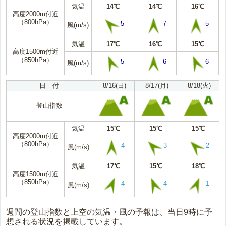
気温
14℃
14℃
16℃
高度2000m付近
（800hPa）
5
7
5
風(m/s)
気温
17℃
16℃
15℃
高度1500m付近
（850hPa）
5
6
6
風(m/s)
日 付
8/16(日)
8/17(月)
8/18(火)
登山指数
気温
15℃
15℃
15℃
高度2000m付近
（800hPa）
4
3
2
風(m/s)
気温
17℃
15℃
18℃
高度1500m付近
（850hPa）
4
4
1
風(m/s)
週間の登山指数と上空の気温・風の予報は、当日9時に予
想される状況を掲載しています。