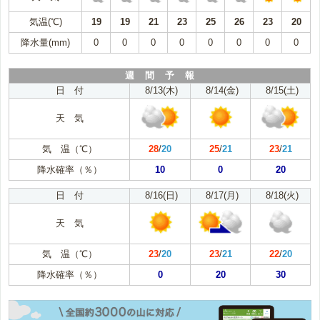
気温(℃)
19
19
21
23
25
26
23
20
降水量(mm)
0
0
0
0
0
0
0
0
週 間 予 報
日 付
8/13(木)
8/14(金)
8/15(土)
天 気
気 温（℃）
28
/
20
25
/
21
23
/
21
降水確率（％）
10
0
20
日 付
8/16(日)
8/17(月)
8/18(火)
天 気
気 温（℃）
23
/
20
23
/
21
22
/
20
降水確率（％）
0
20
30