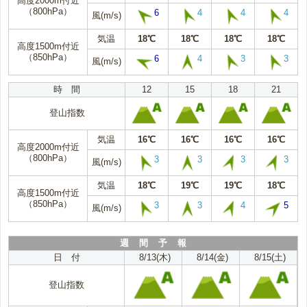
高度2000m付近
（800hPa）
6
4
4
4
風(m/s)
気温
18℃
18℃
18℃
18℃
高度1500m付近
（850hPa）
6
4
3
3
風(m/s)
時 間
12
15
18
21
登山指数
気温
16℃
16℃
16℃
16℃
高度2000m付近
（800hPa）
3
3
3
3
風(m/s)
気温
18℃
19℃
19℃
18℃
高度1500m付近
（850hPa）
3
3
4
5
風(m/s)
週 間 予 報
日 付
8/13(木)
8/14(金)
8/15(土)
登山指数