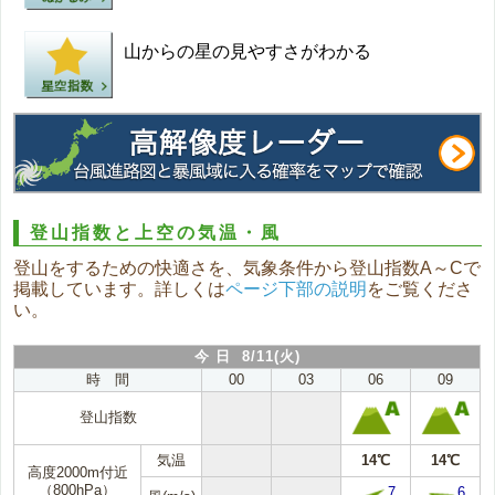
山からの星の見やすさがわかる
登山指数と上空の気温・風
登山をするための快適さを、気象条件から登山指数A～Cで
掲載しています。詳しくは
ページ下部の説明
をご覧くださ
い。
今 日 8/11(火)
時 間
00
03
06
09
登山指数
気温
14℃
14℃
高度2000m付近
（800hPa）
7
6