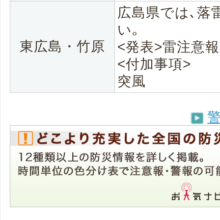
広島県では､落
い｡
東広島・竹原
<発表>雷注意報
<付加事項>
突風