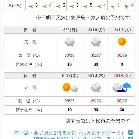
5
4
5
5
5
4
3
4
風(m/s)
今日明日天気は笠戸島・象ノ肩の予想です。
日 付
8/9(日)
8/10(月)
8/11(火)
天 気
気 温（℃）
33
/
26
35
/
27
30
/
26
降水確率（％）
10
30
0
日 付
8/12(水)
8/13(木)
8/14(金)
天 気
気 温（℃）
29
/
25
29
/
26
28
/
27
降水確率（％）
10
30
60
週間天気は下松市の予想です。
笠戸島・象ノ肩の1時間天気（お天気ナビゲータ）