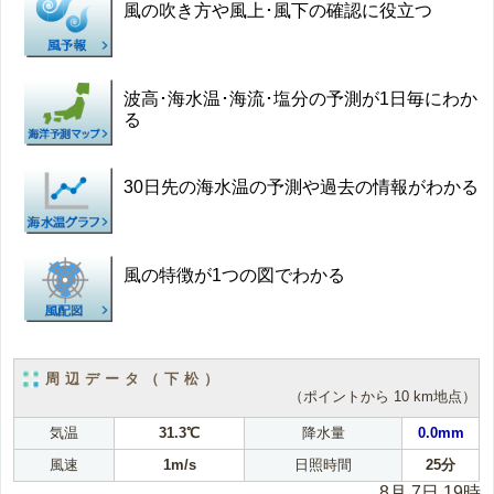
風の吹き方や風上･風下の確認に役立つ
波高･海水温･海流･塩分の予測が1日毎にわか
る
30日先の海水温の予測や過去の情報がわかる
風の特徴が1つの図でわかる
周辺データ（下松）
（ポイントから 10 km地点）
気温
31.3℃
降水量
0.0mm
風速
1m/s
日照時間
25分
8月 7日 19時