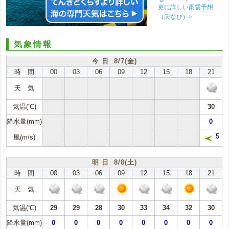
更に詳しい雨雲予想
（天なび）>
気象情報
今 日 8/7(金)
時 間
00
03
06
09
12
15
18
21
天 気
気温(℃)
30
降水量(mm)
0
5
風(m/s)
明 日 8/8(土)
時 間
00
03
06
09
12
15
18
21
天 気
気温(℃)
29
29
28
30
33
34
32
30
降水量(mm)
0
0
0
0
0
0
0
0