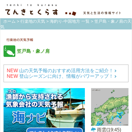
ホーム
>
行楽地の天気
>
海釣り-中国地方 一覧
> 笠戸島・象ノ肩の天
気
笠戸島・象ノ肩
NEW
山の天気予報のおすすめ活用方法をご紹介！
NEW
登山シーズンに向け、情報がパワーアップ！
雨雲(19:45)