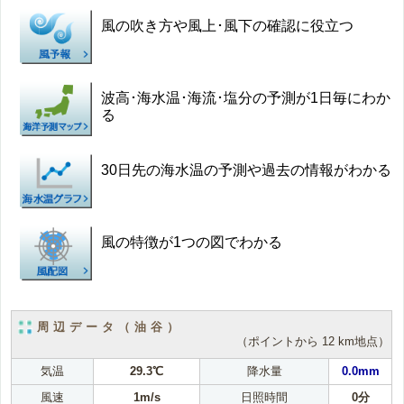
風の吹き方や風上･風下の確認に役立つ
波高･海水温･海流･塩分の予測が1日毎にわか
る
30日先の海水温の予測や過去の情報がわかる
風の特徴が1つの図でわかる
周辺データ（油谷）
（ポイントから 12 km地点）
気温
29.3℃
降水量
0.0mm
風速
1m/s
日照時間
0分