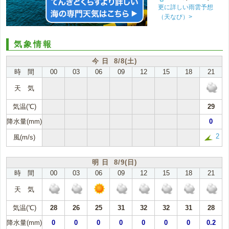
更に詳しい雨雲予想
（天なび）>
気象情報
今 日 8/8(土)
時 間
00
03
06
09
12
15
18
21
天 気
気温(℃)
29
降水量(mm)
0
2
風(m/s)
明 日 8/9(日)
時 間
00
03
06
09
12
15
18
21
天 気
気温(℃)
28
26
25
31
32
32
31
28
降水量(mm)
0
0
0
0
0
0
0
0.2