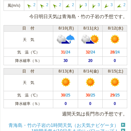
2
2
2
2
3
3
3
2
風(m/s)
今日明日天気は青海島・竹の子岩の予想です。
日 付
8/10(月)
8/11(火)
8/12(水)
天 気
気 温（℃）
31
/
24
32
/
24
28
/
24
降水確率（％）
30
20
0
日 付
8/13(木)
8/14(金)
8/15(土)
天 気
気 温（℃）
30
/
25
30
/
25
29
/
25
降水確率（％）
0
0
0
週間天気は長門市の予想です。
青海島・竹の子岩の1時間天気（お天気ナビゲータ）