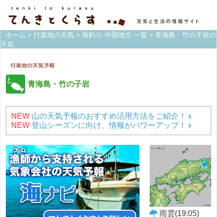
ホーム
>
行楽地の天気
>
海釣り-中国地方 一覧
> 青海島・竹の子岩の
天気
青海島・竹の子岩
NEW
山の天気予報のおすすめ活用方法をご紹介！
NEW
登山シーズンに向け、情報がパワーアップ！
雨雲(19:05)