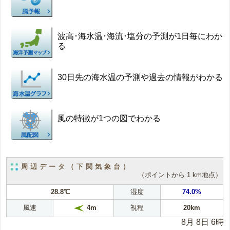
波高･海水温･海流･塩分の予測が1日毎にわか
る
30日先の海水温の予測や過去の情報がわかる
風の特徴が1つの図でわかる
周辺データ（下関気象台）
（ポイントから 1 km地点）
28.8℃
湿度
74.0%
風速
視程
20km
4m
8月 8日 6時