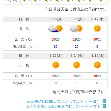
今日明日天気は巌流島の予想です。
日 付
8/10(月)
8/11(火)
8/12(水)
天 気
気 温（℃）
33
/
28
32
/
25
30
/
25
降水確率（％）
10
20
0
日 付
8/13(木)
8/14(金)
8/15(土)
天 気
気 温（℃）
29
/
26
29
/
26
30
/
27
降水確率（％）
0
0
0
週間天気は下関市の予想です。
巌流島の1時間天気（お天気ナビゲータ）
1時間天気が10日先までにパワーアップ！