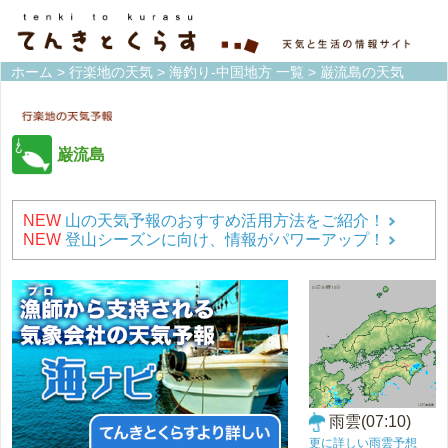
ホーム
>
行楽地の天気
>
海釣り-中国地方 一覧
> 巌流島の天気
巌流島
NEW
山の天気予報のおすすめ活用方法をご紹介！
NEW
登山シーズンに向け、情報がパワーアップ！
雨雲(07:10)
更に詳しい雨雲予想