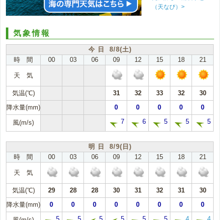
（天なび）>
気象情報
今 日 8/8(土)
時 間
00
03
06
09
12
15
18
21
天 気
気温(℃)
31
32
33
32
30
降水量(mm)
0
0
0
0
0
7
6
5
5
5
風(m/s)
明 日 8/9(日)
時 間
00
03
06
09
12
15
18
21
天 気
気温(℃)
29
28
28
30
31
32
31
30
降水量(mm)
0
0
0
0
0
0
0
0
5
5
5
5
5
5
4
4
風(m/s)